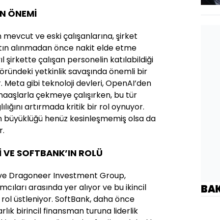
IN ÖNEMİ
n mevcut ve eski çalışanlarına, şirket
tın alınmadan önce nakit elde etme
ıl şirkette çalışan personelin katılabildiği
öründeki yetkinlik savaşında önemli bir
r. Meta gibi teknoloji devleri, OpenAI’den
maaşlarla çekmeye çalışırken, bu tür
lılığını artırmada kritik bir rol oynuyor.
n büyüklüğü henüz kesinleşmemiş olsa da
r.
Sİ VE SOFTBANK’IN ROLÜ
l ve Dragoneer Investment Group,
cıları arasında yer alıyor ve bu ikincil
BA
r rol üstleniyor. SoftBank, daha önce
lık birincil finansman turuna liderlik