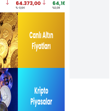
64.373,00
64,1677
1,1522
%-0,64
%0,08
%-0,27