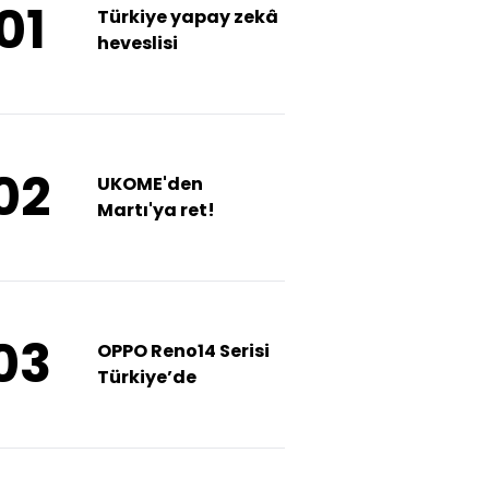
01
Türkiye yapay zekâ
heveslisi
02
UKOME'den
Martı'ya ret!
03
OPPO Reno14 Serisi
Türkiye’de