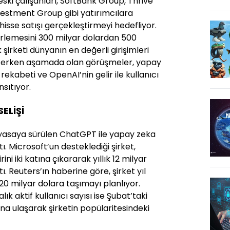
eski çalışanları, SoftBank Group, Thrive
estment Group gibi yatırımcılara
 hisse satışı gerçekleştirmeyi hedefliyor.
erlemesini 300 milyar dolardan 500
şirketi dünyanın en değerli girişimleri
üz erken aşamada olan görüşmeler, yapay
ekabeti ve OpenAI’nin gelir ile kullanıcı
nsıtıyor.
SELİŞİ
yasaya sürülen ChatGPT ile yapay zeka
. Microsoft’un desteklediği şirket,
rini iki katına çıkararak yıllık 12 milyar
tı. Reuters’ın haberine göre, şirket yıl
0 milyar dolara taşımayı planlıyor.
ık aktif kullanıcı sayısı ise Şubat’taki
a ulaşarak şirketin popülaritesindeki