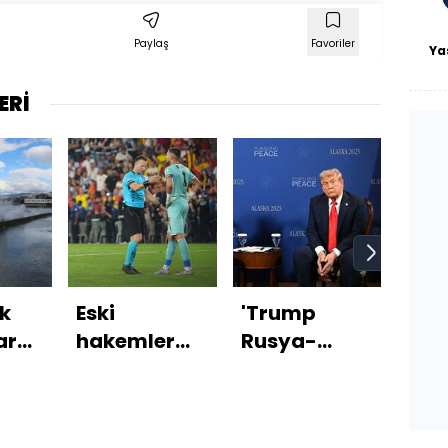
Paylaş
Favoriler
Ya
ERİ
k
Eski
'Trump
17
ar
hakemler
Rusya-
Ağu
yorumladı: 1
Ukrayna-
sem
kırmızı, 1
ABD zirvesi
Emi
penaltıyı
düzenlemek
Ceb