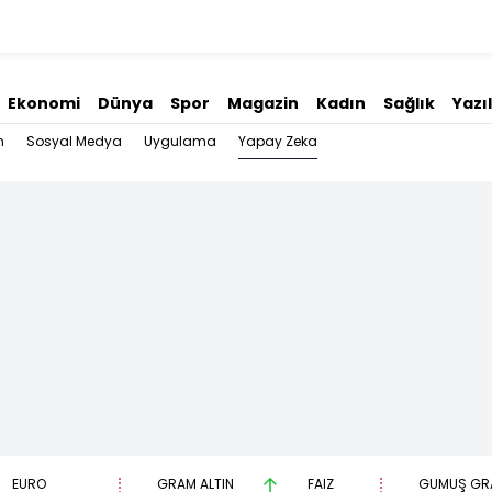
Ekonomi
Dünya
Spor
Magazin
Kadın
Sağlık
Yazı
Yapay Zeka
n
Sosyal Medya
Uygulama
EURO
GRAM ALTIN
FAİZ
GÜMÜŞ GR