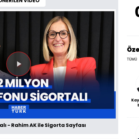
ÖNERİLEN VİDEO
Öze
TÜMÜ
Videoyu
Oynat
Kay
De
haf
a
alı - Rahim AK ile Sigorta Sayfası
bl