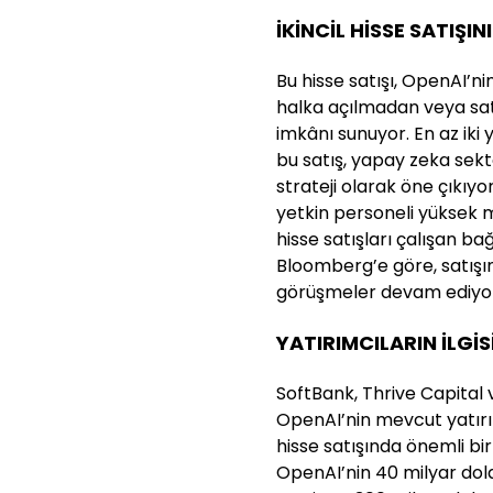
İKİNCİL HİSSE SATIŞIN
Bu hisse satışı, OpenAI’ni
halka açılmadan veya sa
imkânı sunuyor. En az iki y
bu satış, yapay zeka sekt
strateji olarak öne çıkıyo
yetkin personeli yüksek 
hisse satışları çalışan bağ
Bloomberg’e göre, satışı
görüşmeler devam ediyo
YATIRIMCILARIN İLGİ
SoftBank, Thrive Capita
OpenAI’nin mevcut yatırım
hisse satışında önemli bi
OpenAI’nin 40 milyar dolar