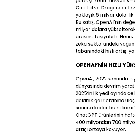
göre, şirketin mevcut ve 
Capital ve Dragoneer Inv
yaklaşık 6 milyar dolarlık
Bu satış, OpenAI’nin değ
milyar dolara yükselterek 
arasına taşıyabilir. Hen
zeka sektöründeki yoğun r
tabanındaki hızlı artışı ya
OPENAI’NİN HIZLI YÜK
OpenAI, 2022 sonunda pi
dünyasında devrim yarattı
2025’in ilk yedi ayında geli
dolarlık gelir oranına ulaş
sonuna kadar bu rakamı 2
ChatGPT ürünlerinin haftal
400 milyondan 700 milyon
artışı ortaya koyuyor.