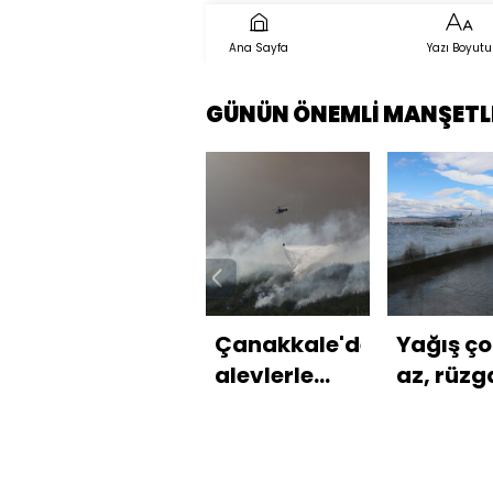
Ana Sayfa
Yazı Boyutu
GÜNÜN ÖNEMLİ MANŞETL
Çanakkale'de
Yağış ço
alevlerle
az, rüzg
mücadele
şiddetli!
sürüyor!