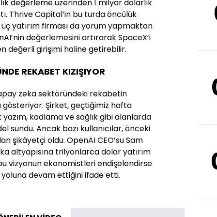
lık değerleme üzerinden 1 milyar dolarlık
ştı. Thrive Capital’in bu turda öncülük
n, üç yatırım firması da yorum yapmaktan
nAI’nin değerlemesini artırarak SpaceX’i
değerli girişimi haline getirebilir.
NDE REKABET KIZIŞIYOR
apay zeka sektöründeki rekabetin
gösteriyor. Şirket, geçtiğimiz hafta
 yazım, kodlama ve sağlık gibi alanlarda
odel sundu. Ancak bazı kullanıcılar, önceki
an şikâyetçi oldu. OpenAI CEO’su Sam
ka altyapısına trilyonlarca dolar yatırım
bu vizyonun ekonomistleri endişelendirse
 yoluna devam ettiğini ifade etti.