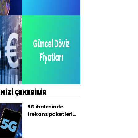
İNİZİ ÇEKEBİLİR
5G ihalesinde
frekans paketleri
için asgari değerler
belli oldu