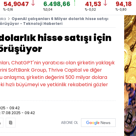
54,9047
6.498,66
41,53
94,18
%-0,16
%0,04
%-0,02
%-0,80
eka
OpenAI çalışanları 6 Milyar dolarlık hisse satışı
görüşüyor - Teknoloji Haberleri
olarlık hisse satışı için
görüşüyor
arı, ChatGPT'nin yaratıcısı olan şirketin yaklaşık
rini SoftBank Group, Thrive Capital ve diğer
u anlaşma, şirketin değerini 500 milyar dolara
 hızlı büyümeyi ve yetkinlik rekabetini gözler
025 - 09:42
:
17.08.2025 - 09:42
ABONE OL