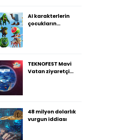
AI karakterlerin
çocukların
gelişimine tehdidi
TEKNOFEST Mavi
Vatan ziyaretçi
kayıtları başladı
48 milyon dolarlık
vurgun iddiası