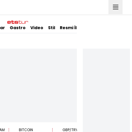
lar
Gastro
Video
Stil
Resmi İlanlar
AM
BITCOIN
GBP/TRY
EUR/USD