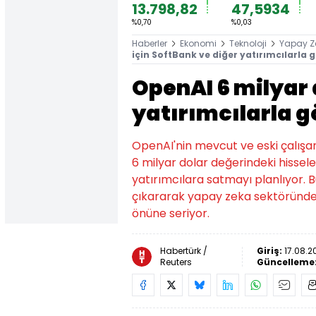
13.798,82
47,5934
%0,70
%0,03
Haberler
Ekonomi
Teknoloji
Yapay Z
için SoftBank ve diğer yatırımcılarla 
OpenAI 6 milyar d
yatırımcılarla 
OpenAI'nin mevcut ve eski çalışanl
6 milyar dolar değerindeki hissele
yatırımcılara satmayı planlıyor. B
çıkararak yapay zeka sektöründeki
önüne seriyor.
Habertürk /
Giriş:
17.08.2
Reuters
Güncelleme