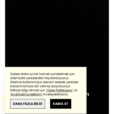
Sizlere daha iyi bir hizmet sunabilmek için
sitemizde çerezlerden faydalanıyoruz.
Abdurrahman Yıldırım
Sitemizi kullanmaya devam ederek çerezleri
Powered by
Translate
kullanmamıza izin vermiş oluyorsunuz.
Detaylı bilgi almak için
‘Çerez Politikasını’
ve
Trump yıktığı piyasaları
‘Aydınlatma Metnini’
inceleyebilirsiniz.
Bu çeviride
Google Translete
kullanılmıştır.
toparlayabilir mi?
Anlam ve çeviri hatalarından
haberturk.com
DAHA FAZLA BİLGİ
KABUL ET
sorumlu değildir.
Giriş:
12 Mart 2025 - 10:11