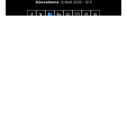
Güncelleme:
12 Mart 2025 - 10:11
Anasayfa
Özel İçerikler
Abdurrahman Yıldırım
Trump yıktığı piyasaları toparlayabilir mi?
Sesli Dinle
0:00
/
5:29
Dünya piyasalarının yarıdan fazlasını
oluşturan ABD piyasaları bu hafta başında
adeta dağıldı. Bunun sebebi de bizzat ABD
başkanının kendisi ve yaptıkları.
➔ABD Başkanı Donald Trump önceki gün
verdiği röportajda “Bu yıl bir resesyon mu
bekliyorsunuz?” sorusunu yanıtlarken
“Böyle şeyleri tahmin etmekten nefret