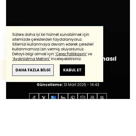
Sizlere daha iyi bir hizmet sunabilmek için
sitemizde çerezlerden faydalanıyoruz.
Abdurrahman Yıldırım
Sitemizi kullanmaya devam ederek çerezleri
Powered by
Translate
kullanmamıza izin vermiş oluyorsunuz.
Detaylı bilgi almak için
‘Çerez Politikasını’
ve
Enflasyonda gerekeni kim nasıl
‘Aydınlatma Metnini’
inceleyebilirsiniz.
Bu çeviride
Google Translete
kullanılmıştır.
yapacak?
Anlam ve çeviri hatalarından
haberturk.com
DAHA FAZLA BİLGİ
KABUL ET
sorumlu değildir.
Giriş:
13 Mart 2025 - 14:43
Güncelleme:
13 Mart 2025 - 14:43
Anasayfa
Özel İçerikler
Abdurrahman Yıldırım
Enflasyonda gerekeni kim nasıl yapacak?