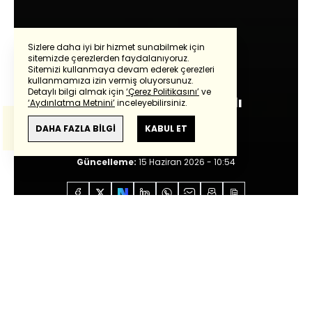
Sizlere daha iyi bir hizmet sunabilmek için
sitemizde çerezlerden faydalanıyoruz.
Güntay Şimşek
Sitemizi kullanmaya devam ederek çerezleri
Powered by
Translate
kullanmamıza izin vermiş oluyorsunuz.
Detaylı bilgi almak için
‘Çerez Politikasını’
ve
THY ve TUSAŞ, Brezilyalı
‘Aydınlatma Metnini’
inceleyebilirsiniz.
Bu çeviride
Google Translete
kullanılmıştır.
Embraer'le Masada
Anlam ve çeviri hatalarından
haberturk.com
DAHA FAZLA BİLGİ
KABUL ET
sorumlu değildir.
Giriş:
12 Haziran 2026 - 15:26
Güncelleme:
15 Haziran 2026 - 10:54
Anasayfa
Özel İçerikler
Güntay Şimşek
THY ve
TUSAŞ, Brezilyalı Embraer'le Masada
Sesli Dinle
0:00
/
0:00