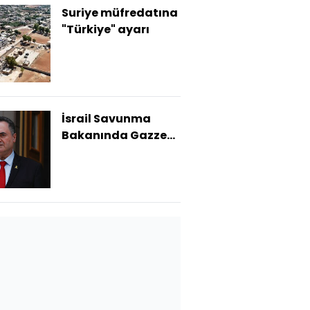
Suriye müfredatına
"Türkiye" ayarı
İsrail Savunma
Bakanında Gazze
tehdidi!