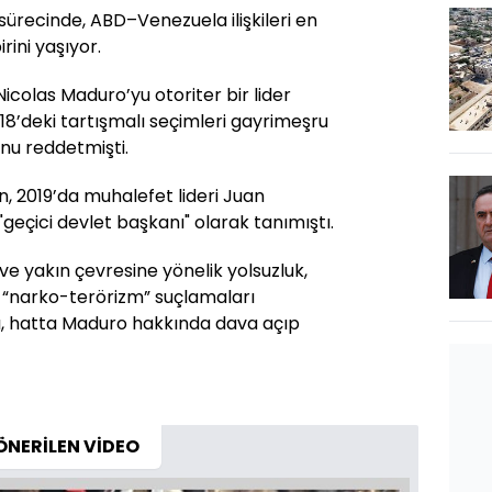
 sürecinde, ABD–Venezuela ilişkileri en
rini yaşıyor.
colas Maduro’yu otoriter bir lider
8’deki tartışmalı seçimleri gayrimeşru
nu reddetmişti.
 2019’da muhalefet lideri Juan
geçici devlet başkanı" olarak tanımıştı.
e yakın çevresine yönelik yolsuzluk,
e “narko-terörizm” suçlamaları
dı, hatta Maduro hakkında dava açıp
ÖNERİLEN VİDEO