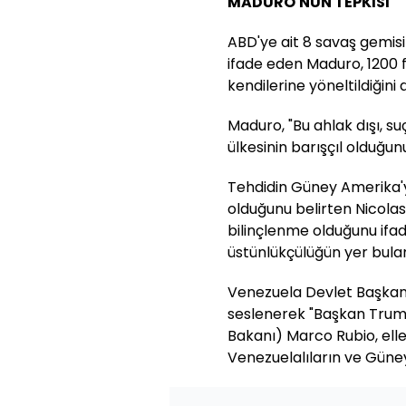
MADURO'NUN TEPKİSİ
ABD'ye ait 8 savaş gemisi
ifade eden Maduro, 1200 f
kendilerine yöneltildiğini d
Maduro, "Bu ahlak dışı, suç
ülkesinin barışçıl olduğu
Tehdidin Güney Amerika'ya
olduğunu belirten Nicolas
bilinçlenme olduğunu ifa
üstünlükçülüğün yer bulam
Venezuela Devlet Başkan
seslenerek "Başkan Trump, 
Bakanı) Marco Rubio, elle
Venezuelalıların ve Güney