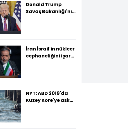
Donald Trump
Savaş Bakanlığı'nı
duyurdu
İran İsrail'in nükleer
cephaneliğini işaret
etti
NYT: ABD 2019'da
Kuzey Kore'ye asker
çıkardı