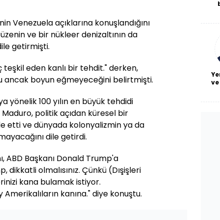
De
haf
nin Venezuela açıklarına konuşlandığını
a
üzenin ve bir nükleer denizaltının da
bl
ile getirmişti.
 teşkil eden kanlı bir tehdit." derken,
Ye
nu ancak boyun eğmeyeceğini belirtmişti.
ve
 yönelik 100 yılın en büyük tehdidi
 Maduro, politik açıdan küresel bir
de etti ve dünyada kolonyalizmin ya da
ayacağını dile getirdi.
ı, ABD Başkanı Donald Trump'a
dikkatli olmalısınız. Çünkü (Dışişleri
rinizi kana bulamak istiyor.
 Amerikalıların kanına." diye konuştu.