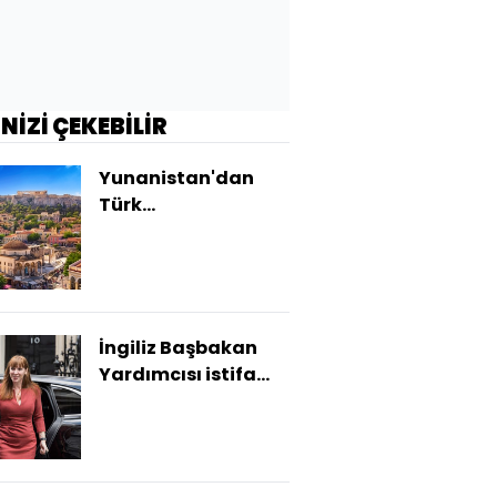
İNİZİ ÇEKEBİLİR
Yunanistan'dan
Türk
vatandaşlarına
Schengen
açıklaması
İngiliz Başbakan
Yardımcısı istifa
etti