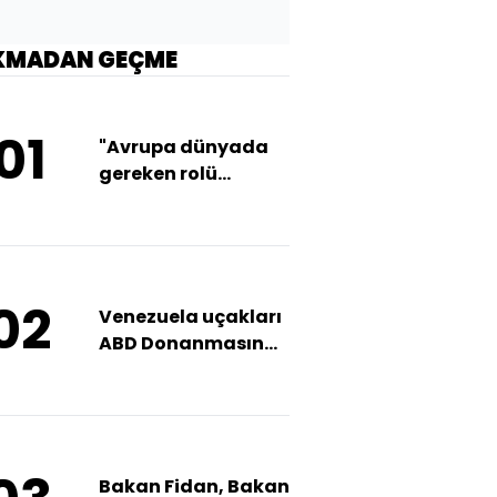
KMADAN GEÇME
01
"Avrupa dünyada
gereken rolü
oynamıyor"
02
Venezuela uçakları
ABD Donanmasına
yakın uçtu
Bakan Fidan, Bakan