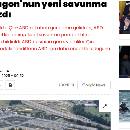
tagon'nun yeni savunma
zdı
irlikte Çin-ABD rekabeti gündeme gelirken, ABD
ililerinin, ulusal savunma perspektifini
bildirildi. ABD basınına göre, yetkililer Çin
edeki tehditlerin ABD için daha öncelikli olduğunu
23:04
.2025 - 00:52
ABONE OL