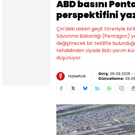
ABD basını Pen
perspektifini ya
Çin'deki askeri geçit töreniyle b
Savunma Bakanlığı (Pentagon) yetk
değiştirecek bir teklifte bulunduğu 
tehdidinden ziyade Batı yarım kür
düşünüyor.
Giriş:
05.09.2025 - 
Habertürk
Güncelleme:
06.09