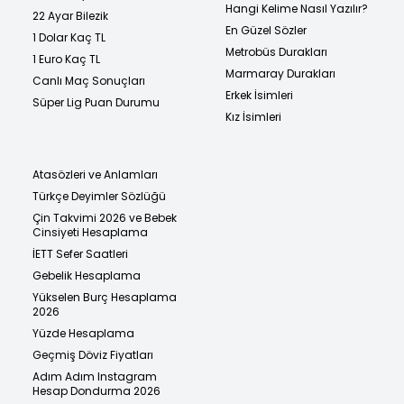
Hangi Kelime Nasıl Yazılır?
22 Ayar Bilezik
En Güzel Sözler
1 Dolar Kaç TL
Metrobüs Durakları
1 Euro Kaç TL
Marmaray Durakları
Canlı Maç Sonuçları
Erkek İsimleri
Süper Lig Puan Durumu
Kız İsimleri
Atasözleri ve Anlamları
Türkçe Deyimler Sözlüğü
Çin Takvimi 2026 ve Bebek
Cinsiyeti Hesaplama
İETT Sefer Saatleri
Gebelik Hesaplama
Yükselen Burç Hesaplama
2026
Yüzde Hesaplama
Geçmiş Döviz Fiyatları
Adım Adım Instagram
Hesap Dondurma 2026