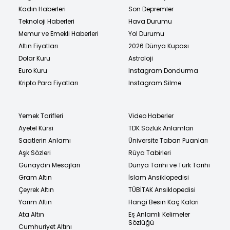
Kadın Haberleri
Son Depremler
Teknoloji Haberleri
Hava Durumu
Memur ve Emekli Haberleri
Yol Durumu
Altın Fiyatları
2026 Dünya Kupası
Dolar Kuru
Astroloji
Euro Kuru
Instagram Dondurma
Kripto Para Fiyatları
Instagram Silme
Yemek Tarifleri
Video Haberler
Ayetel Kürsi
TDK Sözlük Anlamları
Saatlerin Anlamı
Üniversite Taban Puanları
Aşk Sözleri
Rüya Tabirleri
Günaydın Mesajları
Dünya Tarihi ve Türk Tarihi
Gram Altın
İslam Ansiklopedisi
Çeyrek Altın
TÜBİTAK Ansiklopedisi
Yarım Altın
Hangi Besin Kaç Kalori
Ata Altın
Eş Anlamlı Kelimeler
Sözlüğü
Cumhuriyet Altını