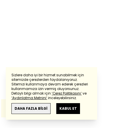
Sizlere daha iyi bir hizmet sunabilmek için
sitemizde çerezlerden faydalanıyoruz.
Sitemizi kullanmaya devam ederek çerezleri
Powered by
Translate
kullanmamıza izin vermiş oluyorsunuz.
Detaylı bilgi almak için
‘Çerez Politikasını’
ve
‘Aydınlatma Metnini’
inceleyebilirsiniz.
Bu çeviride
Google Translete
kullanılmıştır.
Anlam ve çeviri hatalarından
haberturk.com
DAHA FAZLA BİLGİ
KABUL ET
sorumlu değildir.