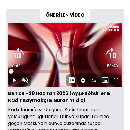
ÖNERİLEN VİDEO
Süre
0:00
Toplam
50:43
Yüklendi
:
0.33%
Süre
1x
Duraklat
Sesi
Oynatma
Mini
Tam
Aç
Hızı
oynatıcı
Ekran
Ben'ce - 28 Haziran 2026 (Ayşe Böhürler &
Kadir Kaymakçı & Nuran Yıldız)
Kadir İnanır'a veda günü. Kadir İnanır son
yolculuğuna uğurlandı. Dünya Kupası tarihine
geçen Messi. Yeni dünya düzeninde futbol.