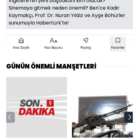
İngiltere'nin yeni başbakanı kim olacak?
Sinemaya gitmek neden önemli? Ben'ce Kadir
Kaymakçı, Prof. Dr. Nuran Yıldız ve Ayşe Böhürler
sunumuyla Habertürk'te!
Ana Sayfa
Yazı Boyutu
Paylaş
Favoriler
GÜNÜN ÖNEMLİ MANŞETLERİ