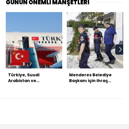
GÜNÜN ÖNEMLİ MANŞETLERİ
Türkiye, Suudi
Menderes Belediye
Arabistan ve
Başkanı için ihraç
Pakistan'dan üçlü
talebi
savunma anlaşması