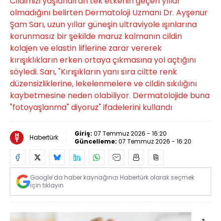
Cildimizi yaşlandıran tek etkenin geçen yıllar
olmadığını belirten Dermatoloji Uzmanı Dr. Ayşenur
Şam Sarı, uzun yıllar güneşin ultraviyole ışınlarına
korunmasız bir şekilde maruz kalmanın cildin
kolajen ve elastin liflerine zarar vererek
kırışıklıkların erken ortaya çıkmasına yol açtığını
söyledi. Sarı, "Kırışıkların yanı sıra ciltte renk
düzensizliklerine, lekelenmelere ve cildin sıkılığını
kaybetmesine neden olabiliyor. Dermatolojide buna
"fotoyaşlanma" diyoruz" ifadelerini kullandı
Giriş:
07 Temmuz 2026 - 16:20
Habertürk
Güncelleme:
07 Temmuz 2026 - 16:20
Google’da haber kaynağınızı Habertürk olarak seçmek
için tıklayın