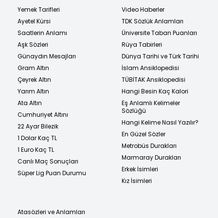
Yemek Tarifleri
Video Haberler
Ayetel Kürsi
TDK Sözlük Anlamları
Saatlerin Anlamı
Üniversite Taban Puanları
Aşk Sözleri
Rüya Tabirleri
Günaydın Mesajları
Dünya Tarihi ve Türk Tarihi
Gram Altın
İslam Ansiklopedisi
Çeyrek Altın
TÜBİTAK Ansiklopedisi
Yarım Altın
Hangi Besin Kaç Kalori
Ata Altın
Eş Anlamlı Kelimeler
Sözlüğü
Cumhuriyet Altını
Hangi Kelime Nasıl Yazılır?
22 Ayar Bilezik
En Güzel Sözler
1 Dolar Kaç TL
Metrobüs Durakları
1 Euro Kaç TL
Marmaray Durakları
Canlı Maç Sonuçları
Erkek İsimleri
Süper Lig Puan Durumu
Kız İsimleri
Atasözleri ve Anlamları