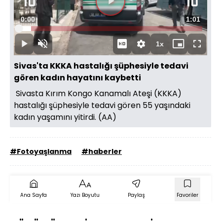
Süre
0:00
Toplam
1:01
Yüklendi
:
6.81%
Süre
1x
Duraklat
Sesi
Oynatma
Mini
Tam
Aç
Hızı
oynatıcı
Ekran
Sivas'ta KKKA hastalığı şüphesiyle tedavi
gören kadın hayatını kaybetti
Sivasta Kırım Kongo Kanamalı Ateşi (KKKA)
hastalığı şüphesiyle tedavi gören 55 yaşındaki
kadın yaşamını yitirdi. (AA)
#Fotoyaşlanma
#haberler
Ana Sayfa
Yazı Boyutu
Paylaş
Favoriler