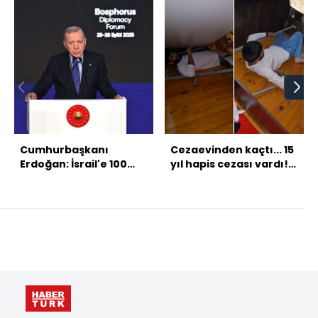
Cumhurbaşkanı
Cezaevinden kaçtı... 15
Erdoğan: İsrail'e 100
yıl hapis cezası vardı!
milyar dolarlık hasar
Bazanın altında!
ödetilmelidir