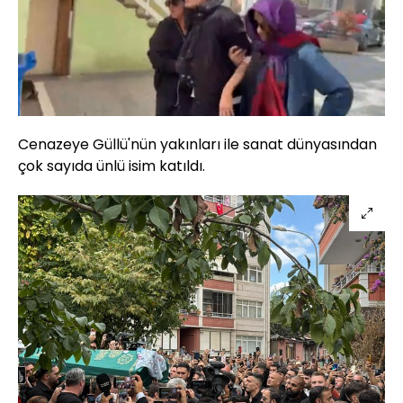
Yüklendi
:
100.00%
Sesi
Oynatma
Aç
Hızı
Cenazeye Güllü'nün yakınları ile sanat dünyasından
çok sayıda ünlü isim katıldı.