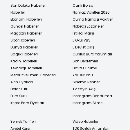
Son Dakika Haberleri
Canlı Borsa
Haberler
Namaz Vakitleri 2026
Ekonomi Haberleri
Cuma Namazı Vakitleri
Güncel Haberler
Nöbetçi Eczaneler
Magazin Haberleri
İstiklal Marşı
Spor Haberleri
E Okul VBS
Dünya Haberleri
E Devlet Giriş
Sağlık Haberleri
Günlük Burç Yorumları
Kadın Haberleri
Son Depremler
Teknoloji Haberleri
Hava Durumu
Memur ve Emekli Haberleri
Yol Durumu
Altın Fiyatları
Sinema Rehberi
Dolar Kuru
TV Yayın Akışı
Euro Kuru
Instagram Dondurma
Kripto Para Fiyatları
Instagram Silme
Yemek Tarifleri
Video Haberler
Ayetel Kürsi
TDK Sözlük Anlamları