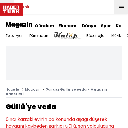
Canlı
Magazin
Gündem
Ekonomi
Dünya
Spor
Kadı
Televizyon
Dünyadan
Röportajlar
Müzik
Haberler
Magazin
Şarkıcı Güllü'ye veda - Magazin
haberleri
Güllü'ye veda
6'ncı kattaki evinin balkonunda aşağı düşerek
hayatını kaybeden şarkıcı Güllü, son yolculuğuna