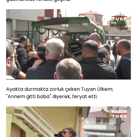
Yüklendi
:
14.84%
Sesi
Oynatma
Aç
Hızı
Ayakta durmakta zorluk çeken Tuyan Ülkem;
"Annem gitti baba" diyerek, feryat etti.