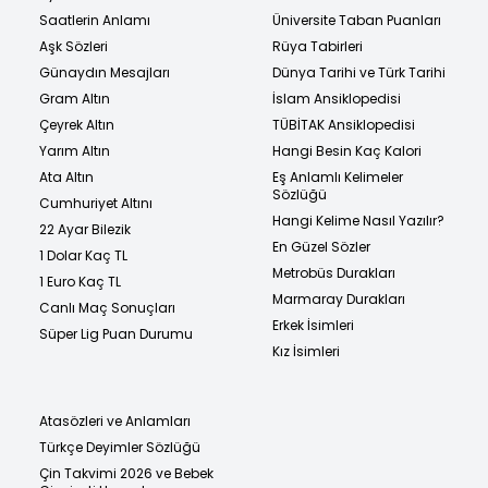
Saatlerin Anlamı
Üniversite Taban Puanları
Aşk Sözleri
Rüya Tabirleri
Günaydın Mesajları
Dünya Tarihi ve Türk Tarihi
Gram Altın
İslam Ansiklopedisi
Çeyrek Altın
TÜBİTAK Ansiklopedisi
Yarım Altın
Hangi Besin Kaç Kalori
Ata Altın
Eş Anlamlı Kelimeler
Sözlüğü
Cumhuriyet Altını
Hangi Kelime Nasıl Yazılır?
22 Ayar Bilezik
En Güzel Sözler
1 Dolar Kaç TL
Metrobüs Durakları
1 Euro Kaç TL
Marmaray Durakları
Canlı Maç Sonuçları
Erkek İsimleri
Süper Lig Puan Durumu
Kız İsimleri
Atasözleri ve Anlamları
Türkçe Deyimler Sözlüğü
Çin Takvimi 2026 ve Bebek