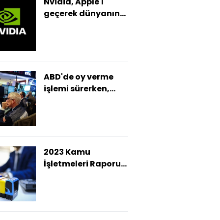
Nvidia, Apple'ı
geçerek dünyanın
en değerli şirketi
oldu
ABD'de oy verme
işlemi sürerken,
piyasalarda pozitif
seyir hakim
2023 Kamu
İşletmeleri Raporu
açıklandı