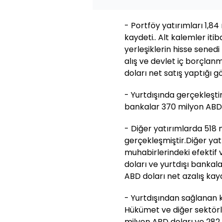
- Portföy yatırımları 1,84
kaydeti.. Alt kalemler itib
yerleşiklerin hisse sened
alış ve devlet iç borçla
doları net satış yaptığı 
- Yurtdışında gerçekleştiril
bankalar 370 milyon ABD 
- Diğer yatırımlarda 518 
gerçekleşmiştir.Diğer yatı
muhabirlerindeki efektif 
doları ve yurtdışı bankal
ABD doları net azalış kayd
- Yurtdışından sağlanan kr
Hükümet ve diğer sektörler
milyon ABD doları ve 282