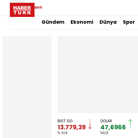
Canlı
Gündem
Ekonomi
Dünya
Spor
BIST 100
DOLAR
13.779,39
47,6966
%-0,14
%0,12