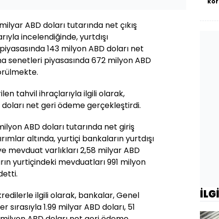
kor
 milyar ABD doları tutarında net çıkış
arıyla incelendiğinde, yurtdışı
i piyasasında 143 milyon ABD doları net
nma senetleri piyasasında 672 milyon ABD
görülmekte.
en tahvil ihraçlarıyla ilgili olarak,
doları net geri ödeme gerçekleştirdi.
milyon ABD doları tutarında net giriş
rımlar altında, yurtiçi bankaların yurtdışı
ve mevduat varlıkları 2,58 milyar ABD
arın yurtiçindeki mevduatları 991 milyon
etti.
İLG
edilerle ilgili olarak, bankalar, Genel
 sırasıyla 1.99 milyar ABD doları, 51
 milyon ABD doları net geri ödeme