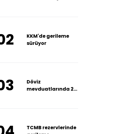
oranı yüzde 17'ye
çıkarıldı
02
KKM'de gerileme
sürüyor
03
Döviz
mevduatlarında 2.9
milyar dolarlık artış
04
TCMB rezervlerinde