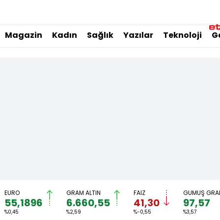
Magazin
Kadın
Sağlık
Yazılar
Teknoloji
G
EURO
GRAM ALTIN
FAİZ
GÜMÜŞ GRA
55,1896
6.660,55
41,30
97,57
%0,45
%2,59
%-0,55
%3,57