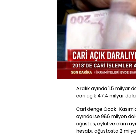
Yüklendi
:
0.00%
Sesi
Aç
Aralık ayında 1.5 milyar d
cari açık 47.4 milyar dola
Cari denge Ocak-Kasım'da
ayında ise 986 milyon dola
ağustos, eylül ve ekim ayı
hesabı, ağustosta 2 milya