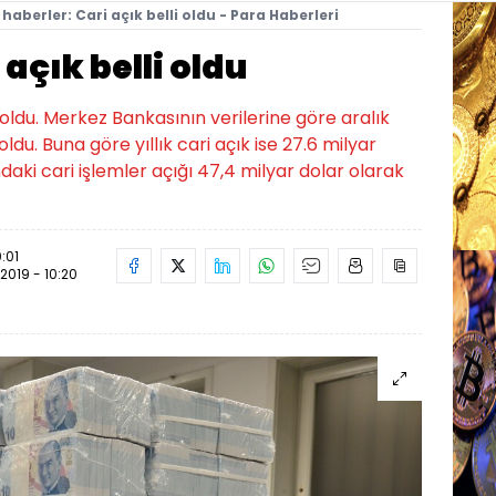
haberler: Cari açık belli oldu - Para Haberleri
açık belli oldu
i oldu. Merkez Bankasının verilerine göre aralık
ldu. Buna göre yıllık cari açık ise 27.6 milyar
ndaki cari işlemler açığı 47,4 milyar dolar olarak
0:01
.2019 - 10:20