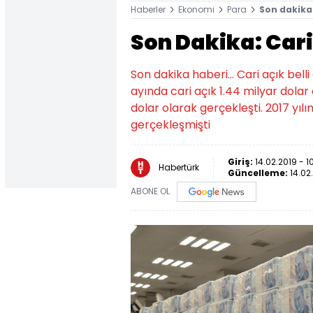
Haberler
Ekonomi
Para
Son dakika 
Son Dakika: Cari 
Son dakika haberi... Cari açık bell
ayında cari açık 1.44 milyar dolar o
dolar olarak gerçekleşti. 2017 yılı
gerçekleşmişti
Giriş:
14.02.2019 - 1
Habertürk
Güncelleme:
14.02
ABONE OL