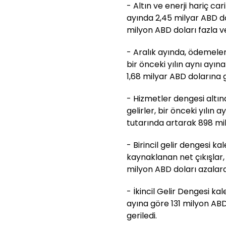
- Altın ve enerji hariç car
ayında 2,45 milyar ABD do
milyon ABD doları fazla ve
- Aralık ayında, ödemeler
bir önceki yılın aynı ayı
1,68 milyar ABD dolarına g
- Hizmetler dengesi alt
gelirler, bir önceki yılın 
tutarında artarak 898 mi
- Birincil gelir dengesi k
kaynaklanan net çıkışlar, 
milyon ABD doları azalara
- İkincil Gelir Dengesi kal
ayına göre 131 milyon ABD
geriledi.