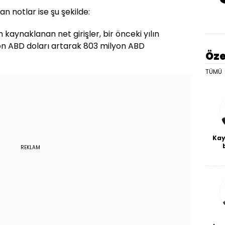
n notlar ise şu şekilde:
kaynaklanan net girişler, bir önceki yılın
on ABD doları artarak 803 milyon ABD
Öze
TÜMÜ
Kay
REKLAM
De
haf
a
bl