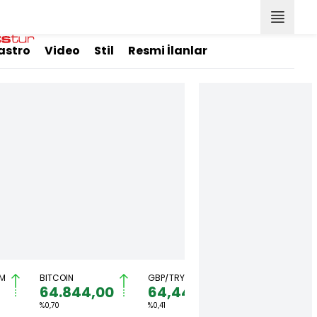
astro
Video
Stil
Resmi İlanlar
M
BITCOIN
GBP/TRY
EUR/USD
64.844,00
64,4492
1,1567
%0,70
%0,41
%0,36