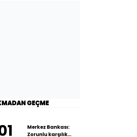
KMADAN GEÇME
01
Merkez Bankası:
Zorunlu karşılık