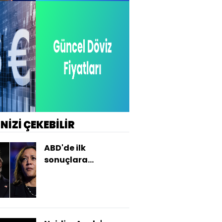
İNİZİ ÇEKEBİLİR
ABD'de ilk
sonuçlara
piyasaların tepkisi
nasıl?