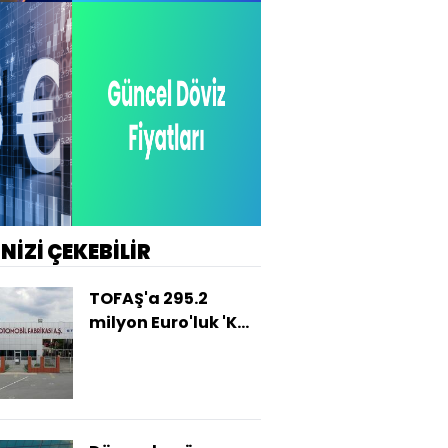
İNİZİ ÇEKEBİLİR
TOFAŞ'a 295.2
milyon Euro'luk 'KO'
kredisi