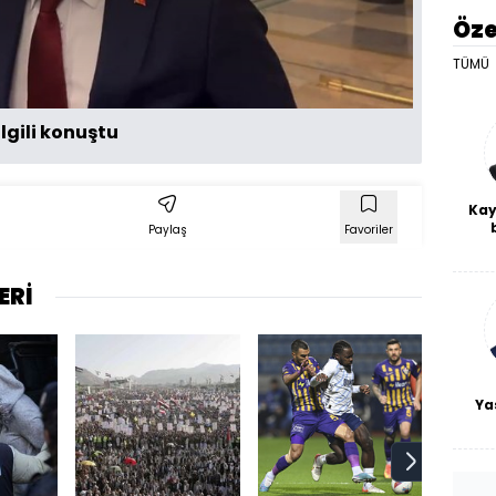
Öze
TÜMÜ
lgili konuştu
Kay
Paylaş
Favoriler
De
haf
a
ERİ
bl
Ya