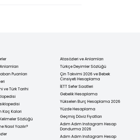
rler
Atasözleri ve Anlamları
 Anlamları
Türkçe Deyimler Sözlüğü
 Taban Puanları
Çin Takvimi 2026 ve Bebek
Cinsiyeti Hesaplama
eri
İETT Sefer Saatleri
i ve Türk Tarihi
Gebelik Hesaplama
klopedisi
Yükselen Burç Hesaplama 2026
siklopedisi
Yüzde Hesaplama
n Kaç Kalori
Geçmiş Döviz Fiyatları
Kelimeler Sözlüğü
Adım Adım Instagram Hesap
e Nasıl Yazılır?
Dondurma 2026
zler
Adım Adım Instagram Hesap