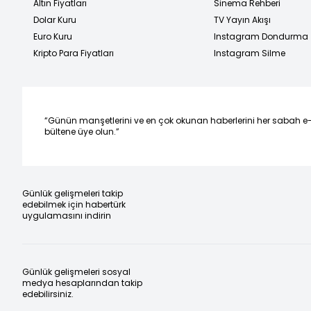
Altın Fiyatları
Sinema Rehberi
Dolar Kuru
TV Yayın Akışı
Euro Kuru
Instagram Dondurma
Kripto Para Fiyatları
Instagram Silme
“Günün manşetlerini ve en çok okunan haberlerini her sabah e
bültene üye olun.”
Günlük gelişmeleri takip
edebilmek için habertürk
uygulamasını indirin
Günlük gelişmeleri sosyal
medya hesaplarından takip
edebilirsiniz.