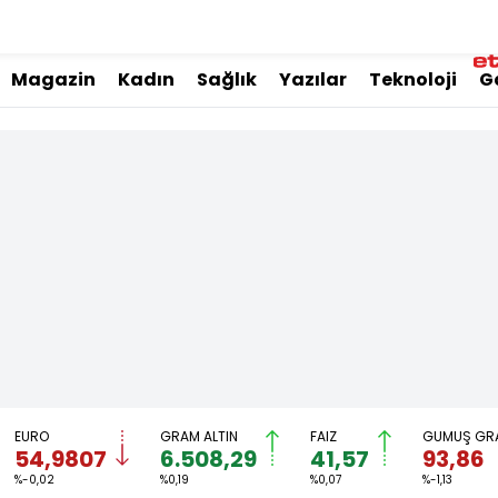
Magazin
Kadın
Sağlık
Yazılar
Teknoloji
G
EURO
GRAM ALTIN
FAİZ
GÜMÜŞ GR
54,9807
6.508,29
41,57
93,86
%-0,02
%0,19
%0,07
%-1,13