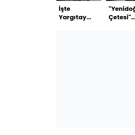
İşte
"Yenido
Yargıtay
Çetesi"
kararının
davasın
gerekçesi
13 hasta
ve 3 şirk
kayyum
atandı