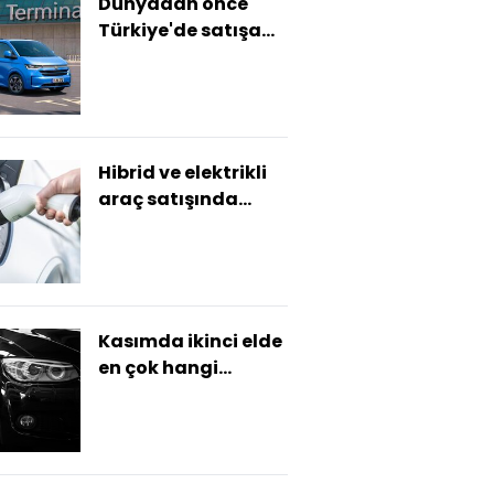
Dünyadan önce
Türkiye'de satışa
sunuldu
Hibrid ve elektrikli
araç satışında
rekor
Kasımda ikinci elde
en çok hangi
markalar satıldı?