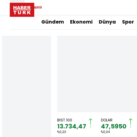
Canlı
Gündem
Ekonomi
Dünya
Spor
BIST 100
DOLAR
13.734,47
47,5950
%0,23
%0,04