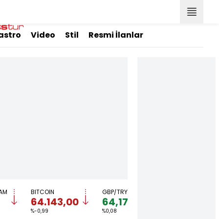
astro
Video
Stil
Resmi İlanlar
AM
BITCOIN
GBP/TRY
EUR/USD
B
64.143,00
64,1716
1,1538
%-0,99
%0,08
%-0,13
%