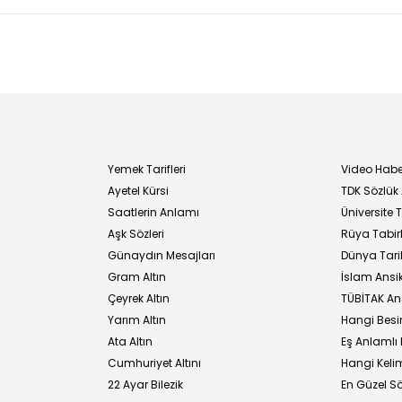
Yemek Tarifleri
Video Habe
Ayetel Kürsi
TDK Sözlük
i
Saatlerin Anlamı
Üniversite
Aşk Sözleri
Rüya Tabirl
Günaydın Mesajları
Dünya Tarih
Gram Altın
İslam Ansi
Çeyrek Altın
TÜBİTAK An
Yarım Altın
Hangi Besi
Ata Altın
Eş Anlamlı 
Cumhuriyet Altını
Hangi Kelim
22 Ayar Bilezik
En Güzel Sö