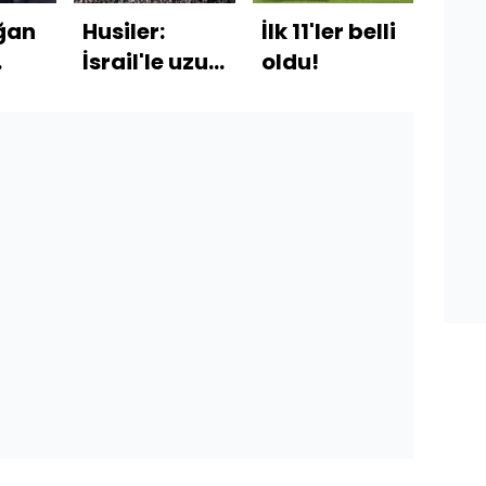
ğan
Husiler:
İlk 11'ler belli
Cum
İsrail'le uzun
oldu!
Erd
da
bir savaşa
açı
ne
hazırız
ete