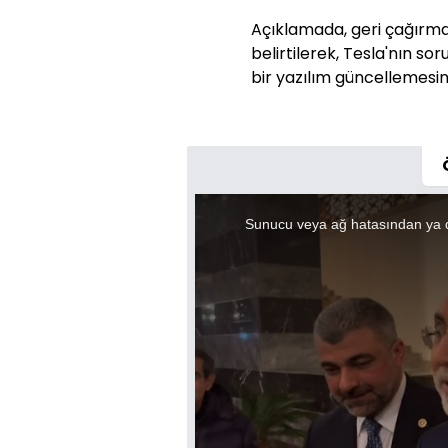
Açıklamada, geri çağırma
belirtilerek, Tesla'nın s
bir yazılım güncellemesini
This
is
a
Sunucu veya ağ hatasından ya 
modal
window.