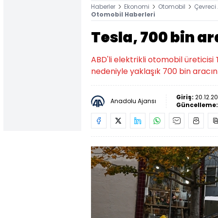
Haberler
Ekonomi
Otomobil
Çevreci
Otomobil Haberleri
Tesla, 700 bin ar
ABD'li elektrikli otomobil üreticis
nedeniyle yaklaşık 700 bin aracını
Giriş:
20.12.20
Anadolu Ajansı
Güncelleme