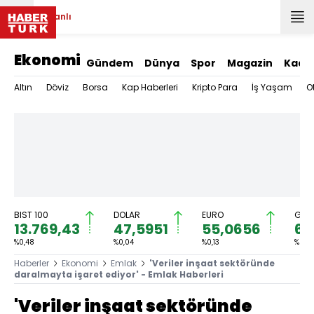
Canlı
Ekonomi
Gündem
Dünya
Spor
Magazin
Kadı
Altın
Döviz
Borsa
Kap Haberleri
Kripto Para
İş Yaşam
O
BIST 100
DOLAR
EURO
GRAM
13.769,43
47,5951
55,0656
6.
%0,48
%0,04
%0,13
%0,5
Haberler
Ekonomi
Emlak
'Veriler inşaat sektöründe
daralmayta işaret ediyor' - Emlak Haberleri
'Veriler inşaat sektöründe