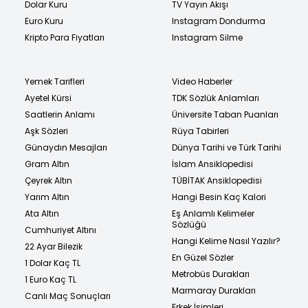
Dolar Kuru
TV Yayın Akışı
Euro Kuru
Instagram Dondurma
Kripto Para Fiyatları
Instagram Silme
Yemek Tarifleri
Video Haberler
Ayetel Kürsi
TDK Sözlük Anlamları
Saatlerin Anlamı
Üniversite Taban Puanları
Aşk Sözleri
Rüya Tabirleri
Günaydın Mesajları
Dünya Tarihi ve Türk Tarihi
Gram Altın
İslam Ansiklopedisi
Çeyrek Altın
TÜBİTAK Ansiklopedisi
Yarım Altın
Hangi Besin Kaç Kalori
Ata Altın
Eş Anlamlı Kelimeler
Sözlüğü
Cumhuriyet Altını
Hangi Kelime Nasıl Yazılır?
22 Ayar Bilezik
En Güzel Sözler
1 Dolar Kaç TL
Metrobüs Durakları
1 Euro Kaç TL
Marmaray Durakları
Canlı Maç Sonuçları
Erkek İsimleri