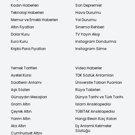
Kadın Haberleri
Son Depremler
Teknoloji Haberleri
Hava Durumu
Memur ve Emekli Haberleri
Yol Durumu
Altın Fiyatları
Sinema Rehberi
Dolar Kuru
TV Yayın Akışı
Euro Kuru
Instagram Dondurma
Kripto Para Fiyatları
Instagram Silme
Yemek Tarifleri
Video Haberler
Ayetel Kürsi
TDK Sözlük Anlamları
Saatlerin Anlamı
Üniversite Taban Puanları
Aşk Sözleri
Rüya Tabirleri
Günaydın Mesajları
Dünya Tarihi ve Türk Tarihi
Gram Altın
İslam Ansiklopedisi
Çeyrek Altın
TÜBİTAK Ansiklopedisi
Yarım Altın
Hangi Besin Kaç Kalori
Ata Altın
Eş Anlamlı Kelimeler
Sözlüğü
Cumhuriyet Altını