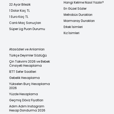
Hangi Kelime Nasıl Yazılır?
22 Ayar Bilezik
En Güzel Sözler
1 Dolar Kaç TL
Metrobüs Durakları
1 Euro Kaç TL
Marmaray Durakları
Canlı Maç Sonuçları
Erkek İsimleri
Süper Lig Puan Durumu
Kız İsimleri
Atasözleri ve Anlamları
Türkçe Deyimler Sözlüğü
Çin Takvimi 2026 ve Bebek
Cinsiyeti Hesaplama
İETT Sefer Saatleri
Gebelik Hesaplama
Yükselen Burç Hesaplama
2026
Yüzde Hesaplama
Geçmiş Döviz Fiyatları
Adım Adım Instagram
Hesap Dondurma 2026