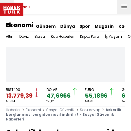
Canlı
Ekonomi
Gündem
Dünya
Spor
Magazin
Kadı
Altın
Döviz
Borsa
Kap Haberleri
Kripto Para
İş Yaşam
O
BIST 100
DOLAR
EURO
GRAM
13.779,39
47,6966
55,1896
6.
%-0,14
%0,12
%0,45
%2,59
Haberler
Ekonomi
Sosyal Güvenlik
Soru cevap
Askerlik
borçlanması vergiden nasıl indirilir? - Sosyal Güvenlik
Haberleri