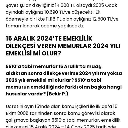
Şayet şu anki aylığınız 14.000 TL olsaydı 2025 Ocak
ayındaki aylığınız 10.690 TL’ye düşecekti. Ek
ödemeyle birlikte 11.118 TL olan aylığınız 12.500 TL’ye
tamamlanarak ödeme yapılacaktı.
15 ARALIK 2024’TE EMEKLİLİK
DİLEKÇESİ VEREN MEMURLAR 2024 YILI
EMEKLİSİ Mİ OLUR?
5510’a tabi memurlar 15 Aralık’ta maaş
aldıktan sonra dilekçe verirse 2024 yılı mı yoksa
2025 yılı emeklisi mi olurlar? 5510’a tabi
memurun emekliliğinde farklı olan başka hangi
hususlar vardır? (Bekir P.)
Ücretini ayın 15’inde alan kamu işçileri ile ilk defa 15
Ekim 2008 tarihinden sonra kamu görevlisi olarak
çalışmaya başlayan 5510’a tabi memurlar, emeklilik
dilekçesini 15 Aralık 2024 – 14 Ocak 2025 tarihinde