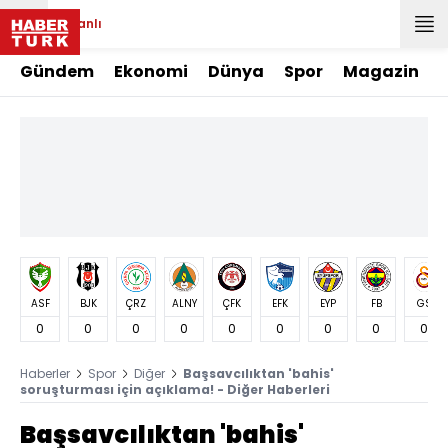
Canlı
Gündem
Ekonomi
Dünya
Spor
Magazin
ASF
BJK
ÇRZ
ALNY
ÇFK
EFK
EYP
FB
GS
0
0
0
0
0
0
0
0
0
Haberler
Spor
Diğer
Başsavcılıktan 'bahis'
soruşturması için açıklama! - Diğer Haberleri
Başsavcılıktan 'bahis'