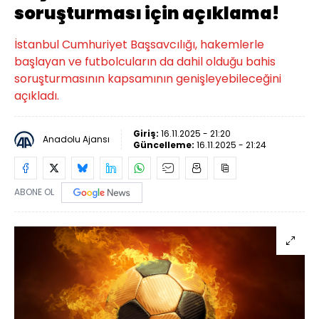
soruşturması için açıklama!
İstanbul Cumhuriyet Başsavcılığı, hakemlerle
başlayan ve futbolcuların da dahil olduğu bahis
soruşturmasının kapsamının genişleyebileceğini
açıkladı.
Giriş:
16.11.2025 - 21:20
Anadolu Ajansı
Güncelleme:
16.11.2025 - 21:24
ABONE OL