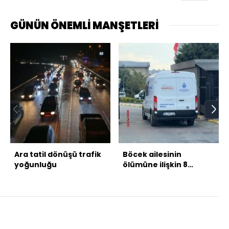
GÜNÜN ÖNEMLİ MANŞETLERİ
Ara tatil dönüşü trafik
Böcek ailesinin
yoğunluğu
ölümüne ilişkin 8
şüpheli adliyeye sevk
edilecek