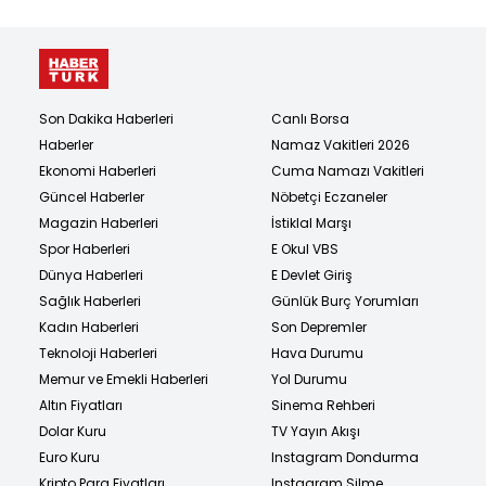
Son Dakika Haberleri
Canlı Borsa
Haberler
Namaz Vakitleri 2026
Ekonomi Haberleri
Cuma Namazı Vakitleri
Güncel Haberler
Nöbetçi Eczaneler
Magazin Haberleri
İstiklal Marşı
Spor Haberleri
E Okul VBS
Dünya Haberleri
E Devlet Giriş
Sağlık Haberleri
Günlük Burç Yorumları
Kadın Haberleri
Son Depremler
Teknoloji Haberleri
Hava Durumu
Memur ve Emekli Haberleri
Yol Durumu
Altın Fiyatları
Sinema Rehberi
Dolar Kuru
TV Yayın Akışı
Euro Kuru
Instagram Dondurma
Kripto Para Fiyatları
Instagram Silme