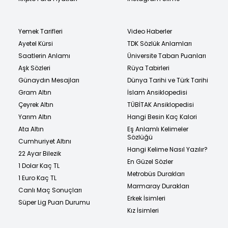
Yemek Tarifleri
Video Haberler
Ayetel Kürsi
TDK Sözlük Anlamları
Saatlerin Anlamı
Üniversite Taban Puanları
Aşk Sözleri
Rüya Tabirleri
Günaydın Mesajları
Dünya Tarihi ve Türk Tarihi
Gram Altın
İslam Ansiklopedisi
Çeyrek Altın
TÜBİTAK Ansiklopedisi
Yarım Altın
Hangi Besin Kaç Kalori
Ata Altın
Eş Anlamlı Kelimeler
Sözlüğü
Cumhuriyet Altını
Hangi Kelime Nasıl Yazılır?
22 Ayar Bilezik
En Güzel Sözler
1 Dolar Kaç TL
Metrobüs Durakları
1 Euro Kaç TL
Marmaray Durakları
Canlı Maç Sonuçları
Erkek İsimleri
Süper Lig Puan Durumu
Kız İsimleri