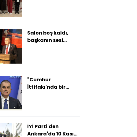
taşındı
Salon boş kaldı,
başkanın sesi
titredi
"Cumhur
İttifakı'nda bir
çatlak yok"
İYİ Parti'den
Ankara'da 10 Kasım