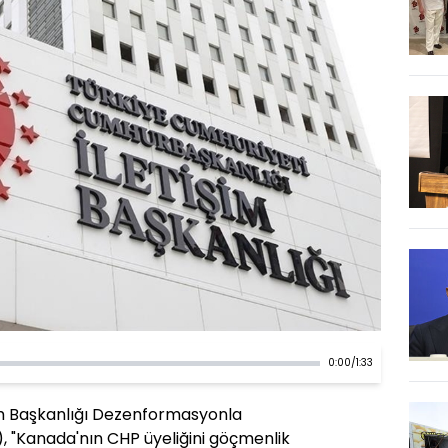
0:00
/
1:33
im Başkanlığı Dezenformasyonla
 "Kanada'nın CHP üyeliğini göçmenlik