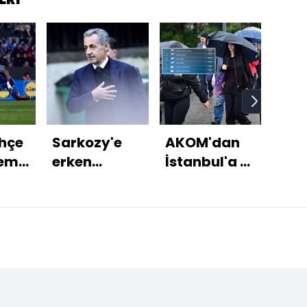
hçe
Sarkozy'e
AKOM'dan
İzmi
kem
erken
İstanbul'a 5
kah
A'ya
tahliye
günlük
dön
yağış
uyarısı!