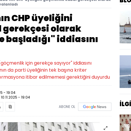
BL
yalanladı
n CHP üyeliğini
 gerekçesi olarak
 başladığı" iddiasını
göçmenlik için gerekçe sayıyor" iddiasını
 da parti üyeliğinin tek başına kriter
formasyona itibar edilmemesi gerektiğini duyurdu
25 - 19:04
:
10.11.2025 - 19:04
İLG
ABONE OL