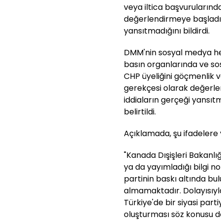
veya iltica başvurularınd
değerlendirmeye başladığ
yansıtmadığını bildirdi.
DMM'nin sosyal medya he
basın organlarında ve s
CHP üyeliğini göçmenlik v
gerekçesi olarak değerle
iddiaların gerçeği yansı
belirtildi.
Açıklamada, şu ifadelere y
"Kanada Dışişleri Bakanlığ
ya da yayımladığı bilgi no
partinin baskı altında bu
almamaktadır. Dolayısıyl
Türkiye'de bir siyasi part
oluşturması söz konusu de