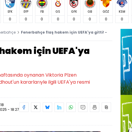
EFK
EYP
FB
GS
GFK
GB
GÖZ
KSM
0
0
0
0
0
0
0
0
nerbahçe
Fenerbahçe flaş hakem için UEFA'ya gitti! -
 hakem için UEFA'ya
haftasında oynanan Viktoria Plzen
hout'un kararlarıyle ilgili UEFA'ya resmi
:18
2025 - 18:27