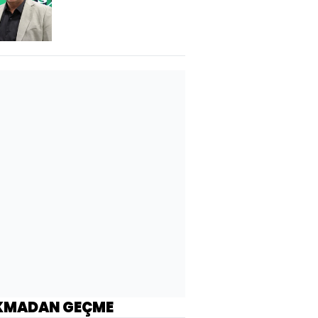
söylemedim!"
KMADAN GEÇME