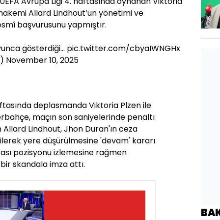
UEFA Avrupa Ligi 4. haftasında oynanan Viktoria
hakemi Allard Lindhout’un yönetimi ve
 resmî başvurusunu yapmıştır.
unca gösterdiği…
pic.twitter.com/cbyaIWNGHx
e)
November 10, 2025
aftasında deplasmanda Viktoria Plzen ile
rbahçe, maçın son saniyelerinde penaltı
 Allard Lindhout, Jhon Duran'ın ceza
lerek yere düşürülmesine 'devam' kararı
nrası pozisyonu izlemesine rağmen
bir skandala imza attı.
BA