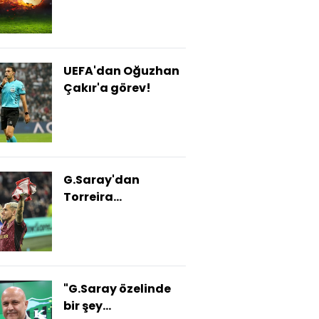
talebi!
UEFA'dan Oğuzhan
Çakır'a görev!
G.Saray'dan
Torreira
açıklaması!
"G.Saray özelinde
bir şey