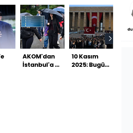
bl
du
bor
'e
AKOM'dan
10 Kasım
Torp
İstanbul'a 5
2025: Bugün
faci
günlük
ne oldu?
Min
yağış
bir
uyarısı!
kayb