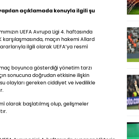
 yapılan açıklamada konuyla ilgili şu
mımızın UEFA Avrupa Ligi 4. haftasında
K karşılaşmasında, maçın hakemi Allard
rarlarıyla ilgili olarak UEFA’ya resmî
aç boyunca gösterdiği yönetim tarzı
çın sonucuna doğrudan etkisine ilişkin
u olayları gereken ciddiyet ve ivedilikle
r.
î olarak başlatılmış olup, gelişmeler
ır.