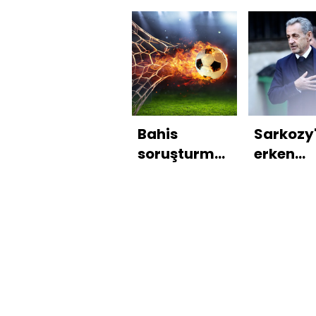
Bahis
Sarkozy
soruşturmasında
erken
4 isim
tahliye
tutuklandı!