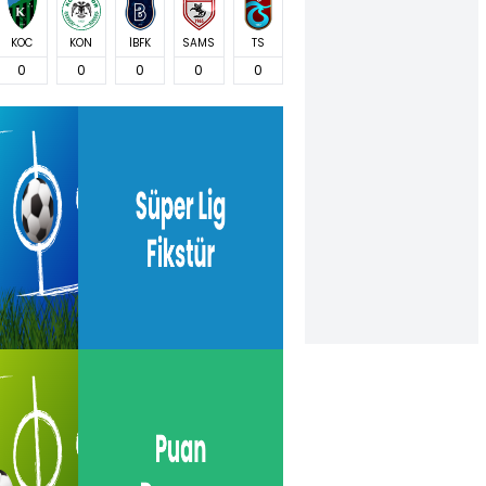
KOC
KON
İBFK
SAMS
TS
0
0
0
0
0