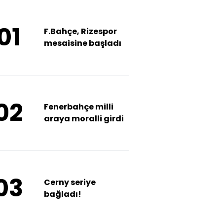
01
F.Bahçe, Rizespor
mesaisine başladı
02
Fenerbahçe milli
araya moralli girdi
03
Cerny seriye
bağladı!