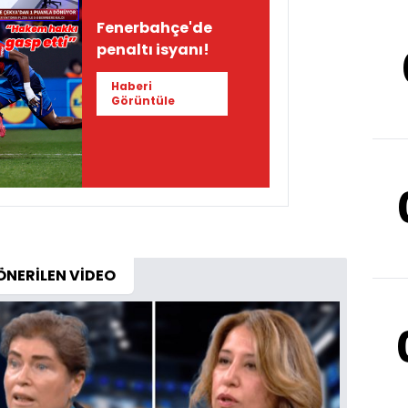
Fenerbahçe'de
penaltı isyanı!
Haberi
Görüntüle
ÖNERİLEN VİDEO