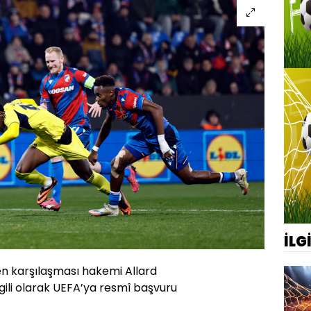
İLG
en karşılaşması hakemi Allard
lgili olarak UEFA’ya resmî başvuru