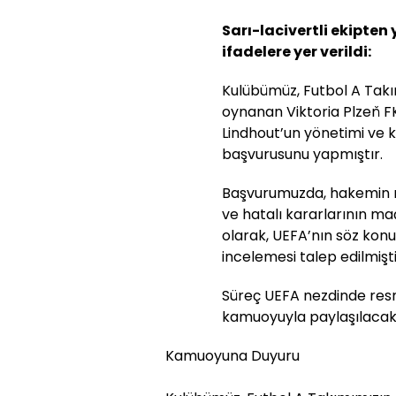
Sarı-lacivertli ekipten
ifadelere yer verildi:
Kulübümüz, Futbol A Takı
oynanan Viktoria Plzeň F
Lindhout’un yönetimi ve ka
başvurusunu yapmıştır.
Başvurumuzda, hakemin m
ve hatalı kararlarının ma
olarak, UEFA’nın söz konus
incelemesi talep edilmişti
Süreç UEFA nezdinde resm
kamuoyuyla paylaşılacakt
Kamuoyuna Duyuru