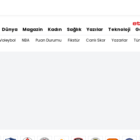
Dünya
Magazin
Kadın
Sağlık
Yazılar
Teknoloji
G
Voleybol
NBA
Puan Durumu
Fikstür
Canlı Skor
Yazarlar
Tü