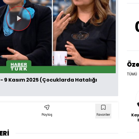
Videoyu
Oynat
Öze
TÜMÜ
 - 9 Kasım 2025 (Çocuklarda Hatalığı
Paylaş
Favoriler
Kay
De
haf
ERİ
a