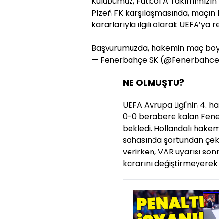
Kulübümüz, Futbol A Takımımızın 
Plzeň FK karşılaşmasında, maçın 
kararlarıyla ilgili olarak UEFA’ya
Başvurumuzda, hakemin maç boy
— Fenerbahçe SK (@Fenerbahc
NE OLMUŞTU?
UEFA Avrupa Ligi'nin 4. h
0-0 berabere kalan Fene
bekledi. Hollandalı hakem
sahasında şortundan çeki
verirken, VAR uyarısı so
kararını değiştirmeyerek 