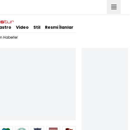
astro
Video
Stil
Resmi İlanlar
m Haberler