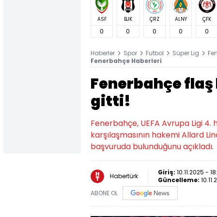
ASF
BJK
ÇRZ
ALNY
ÇFK
0
0
0
0
0
Haberler
Spor
Futbol
Süper Lig
Fe
Fenerbahçe Haberleri
Fenerbahçe flaş
gitti!
Fenerbahçe, UEFA Avrupa Ligi 4. 
karşılaşmasının hakemi Allard Lind
başvuruda bulunduğunu açıkladı.
Giriş:
10.11.2025 - 18
Habertürk
Güncelleme:
10.11.
ABONE OL