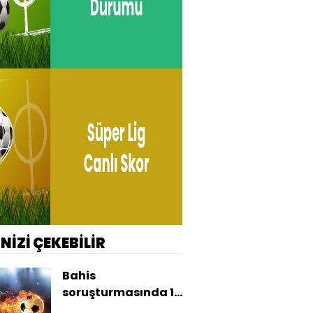
İNİZİ ÇEKEBİLİR
Bahis
soruşturmasında 19
kişiye tutuklama