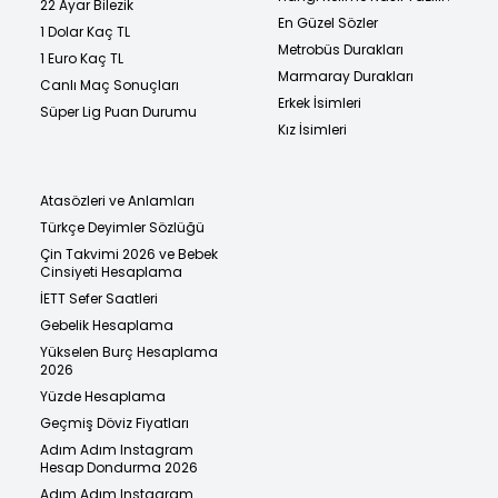
22 Ayar Bilezik
En Güzel Sözler
1 Dolar Kaç TL
Metrobüs Durakları
1 Euro Kaç TL
Marmaray Durakları
Canlı Maç Sonuçları
Erkek İsimleri
Süper Lig Puan Durumu
Kız İsimleri
Atasözleri ve Anlamları
Türkçe Deyimler Sözlüğü
Çin Takvimi 2026 ve Bebek
Cinsiyeti Hesaplama
İETT Sefer Saatleri
Gebelik Hesaplama
Yükselen Burç Hesaplama
2026
Yüzde Hesaplama
Geçmiş Döviz Fiyatları
Adım Adım Instagram
Hesap Dondurma 2026
Adım Adım Instagram