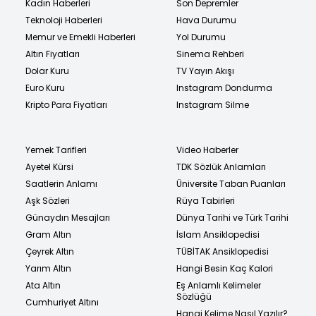
Kadın Haberleri
Son Depremler
Teknoloji Haberleri
Hava Durumu
Memur ve Emekli Haberleri
Yol Durumu
Altın Fiyatları
Sinema Rehberi
Dolar Kuru
TV Yayın Akışı
Euro Kuru
Instagram Dondurma
Kripto Para Fiyatları
Instagram Silme
Yemek Tarifleri
Video Haberler
Ayetel Kürsi
TDK Sözlük Anlamları
Saatlerin Anlamı
Üniversite Taban Puanları
Aşk Sözleri
Rüya Tabirleri
Günaydın Mesajları
Dünya Tarihi ve Türk Tarihi
Gram Altın
İslam Ansiklopedisi
Çeyrek Altın
TÜBİTAK Ansiklopedisi
Yarım Altın
Hangi Besin Kaç Kalori
Ata Altın
Eş Anlamlı Kelimeler
Sözlüğü
Cumhuriyet Altını
Hangi Kelime Nasıl Yazılır?