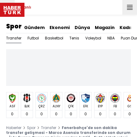
Canlı
Spor
Gündem
Ekonomi
Dünya
Magazin
Kadın
Transfer
Futbol
Basketbol
Tenis
Voleybol
NBA
Puan Du
ASF
BJK
ÇRZ
ALNY
ÇFK
EFK
EYP
FB
GS
0
0
0
0
0
0
0
0
0
Haberler
Spor
Transfer
Fenerbahçe'de son dakika
transfer gelişmesi - Marco Asensio transferinde son durum