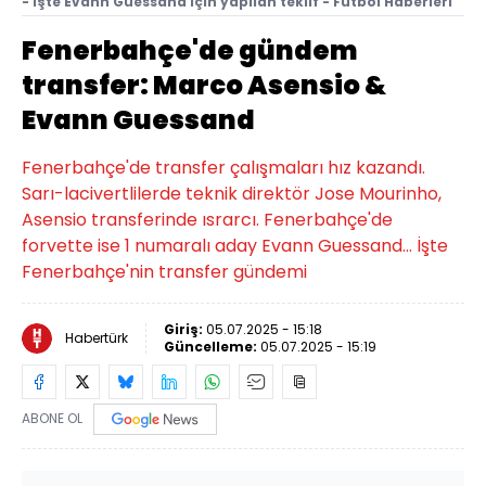
- İşte Evann Guessand için yapılan teklif - Futbol Haberleri
Fenerbahçe'de gündem
transfer: Marco Asensio &
Evann Guessand
Fenerbahçe'de transfer çalışmaları hız kazandı.
Sarı-lacivertlilerde teknik direktör Jose Mourinho,
Asensio transferinde ısrarcı. Fenerbahçe'de
forvette ise 1 numaralı aday Evann Guessand... İşte
Fenerbahçe'nin transfer gündemi
Giriş:
05.07.2025 - 15:18
Habertürk
Güncelleme:
05.07.2025 - 15:19
ABONE OL