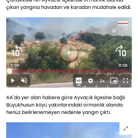
çıkan yangına havadan ve karadan müdahale edildi.
Videoyu
Süre
0:00
Toplam
0:58
Oynat
Yüklendi
:
2.42%
Süre
1x
Oynat
Sesi
Oynatma
Mini
Tam
480
Aç
Hızı
oynatıcı
Ekran
AA'da yer alan habere göre Ayvacık ilçesine bağlı
Büyükhusun köyü yakınlarındaki ormanlık alanda
henüz belirlenemeyen nedenle yangın çıktı.