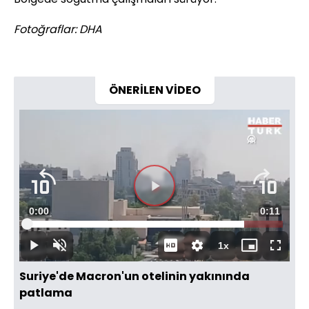
Fotoğraflar: DHA
ÖNERİLEN VİDEO
Videoyu
Süre
0:00
Toplam
0:11
Oynat
Yüklendi
:
85.03%
Süre
1x
Oynat
Sesi
Oynatma
Mini
Tam
Aç
Hızı
oynatıcı
Ekran
Suriye'de Macron'un otelinin yakınında
patlama