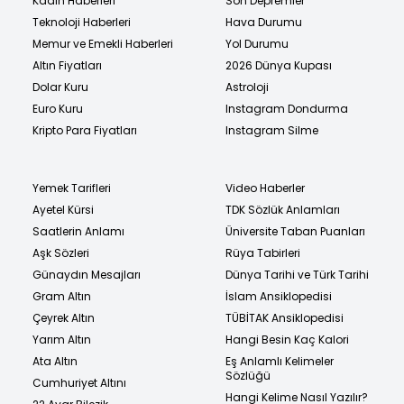
Kadın Haberleri
Son Depremler
Teknoloji Haberleri
Hava Durumu
Memur ve Emekli Haberleri
Yol Durumu
Altın Fiyatları
2026 Dünya Kupası
Dolar Kuru
Astroloji
Euro Kuru
Instagram Dondurma
Kripto Para Fiyatları
Instagram Silme
Yemek Tarifleri
Video Haberler
Ayetel Kürsi
TDK Sözlük Anlamları
Saatlerin Anlamı
Üniversite Taban Puanları
Aşk Sözleri
Rüya Tabirleri
Günaydın Mesajları
Dünya Tarihi ve Türk Tarihi
Gram Altın
İslam Ansiklopedisi
Çeyrek Altın
TÜBİTAK Ansiklopedisi
Yarım Altın
Hangi Besin Kaç Kalori
Ata Altın
Eş Anlamlı Kelimeler
Sözlüğü
Cumhuriyet Altını
Hangi Kelime Nasıl Yazılır?