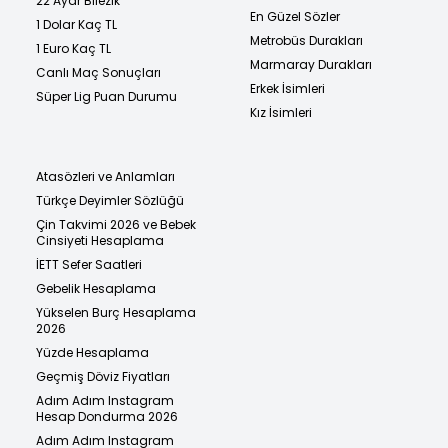
22 Ayar Bilezik
En Güzel Sözler
1 Dolar Kaç TL
Metrobüs Durakları
1 Euro Kaç TL
Marmaray Durakları
Canlı Maç Sonuçları
Erkek İsimleri
Süper Lig Puan Durumu
Kız İsimleri
Atasözleri ve Anlamları
Türkçe Deyimler Sözlüğü
Çin Takvimi 2026 ve Bebek
Cinsiyeti Hesaplama
İETT Sefer Saatleri
Gebelik Hesaplama
Yükselen Burç Hesaplama
2026
Yüzde Hesaplama
Geçmiş Döviz Fiyatları
Adım Adım Instagram
Hesap Dondurma 2026
Adım Adım Instagram