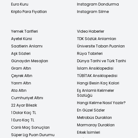
Euro Kuru
Instagram Dondurma
Kripto Para Fiyatları
Instagram Silme
Yemek Tarifleri
Video Haberler
Ayetel Kürsi
TDK Sözlük Anlamları
Saatlerin Anlamı
Üniversite Taban Puanları
Aşk Sözleri
Rüya Tabirleri
Günaydın Mesajları
Dünya Tarihi ve Türk Tarihi
Gram Altın
İslam Ansiklopedisi
Çeyrek Altın
TÜBİTAK Ansiklopedisi
Yarım Altın
Hangi Besin Kaç Kalori
Ata Altın
Eş Anlamlı Kelimeler
Sözlüğü
Cumhuriyet Altını
Hangi Kelime Nasıl Yazılır?
22 Ayar Bilezik
En Güzel Sözler
1 Dolar Kaç TL
Metrobüs Durakları
1 Euro Kaç TL
Marmaray Durakları
Canlı Maç Sonuçları
Erkek İsimleri
Süper Lig Puan Durumu