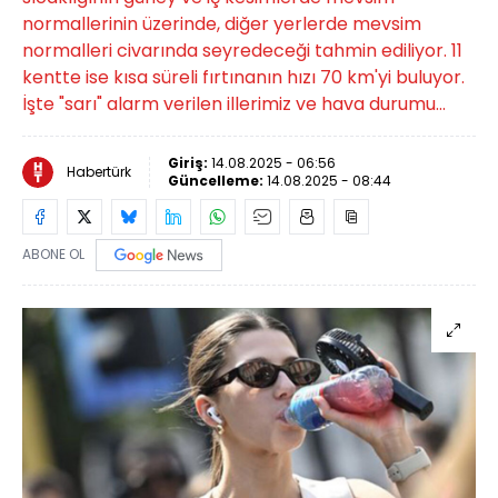
normallerinin üzerinde, diğer yerlerde mevsim
normalleri civarında seyredeceği tahmin ediliyor. 11
kentte ise kısa süreli fırtınanın hızı 70 km'yi buluyor.
İşte "sarı" alarm verilen illerimiz ve hava durumu...
Giriş:
14.08.2025 - 06:56
Habertürk
Güncelleme:
14.08.2025 - 08:44
ABONE OL