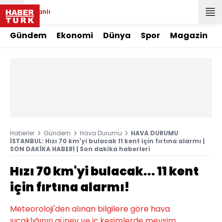
Canlı
Gündem
Ekonomi
Dünya
Spor
Magazin
Haberler
Gündem
Hava Durumu
HAVA DURUMU
İSTANBUL: Hızı 70 km'yi bulacak 11 kent için fırtına alarmı |
SON DAKİKA HABERİ | Son dakika haberleri
Hızı 70 km'yi bulacak... 11 kent
için fırtına alarmı!
Meteoroloji'den alınan bilgilere göre hava
sıcaklığının güney ve iç kesimlerde mevsim