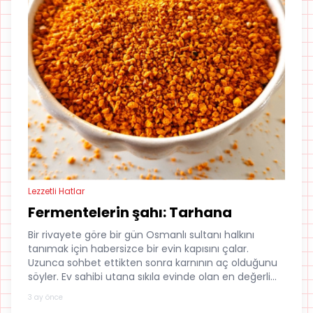
Lezzetli Hatlar
Fermentelerin şahı: Tarhana
Bir rivayete göre bir gün Osmanlı sultanı halkını
tanımak için habersizce bir evin kapısını çalar.
Uzunca sohbet ettikten sonra karnının aç olduğunu
söyler. Ev sahibi utana sıkıla evinde olan en değerli
malzemelerle yapılmış çorbayı pişirir. Sultan çorbayı
3 ay önce
çok beğenir adını sorar. Kadın dar hane (fakir