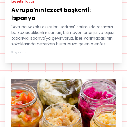
Lezzetli Hatlar
Avrupa'nın lezzet başkenti:
İspanya
"Avrupa Sokak Lezzetleri Haritası" serimizde rotamızı
bu kez sıcakkanlı insanları, bitmeyen enerjisi ve eşsiz
tatlarıyla İspanya'ya çeviriyoruz. İber Yarımadası'nın
sokaklarında gezerken burnunuza gelen o enfes
kokuların kaynağını keşfetmeye hazır mısınız?
3 ay önce
İspanya sokak lezzetleri hakkında bilmeniz gereken
tüm detayları sizin için derledik...