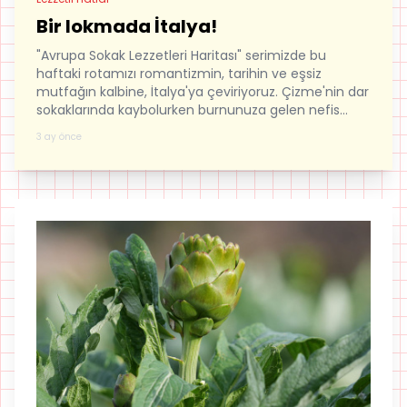
Bir lokmada İtalya!
"Avrupa Sokak Lezzetleri Haritası" serimizde bu
haftaki rotamızı romantizmin, tarihin ve eşsiz
mutfağın kalbine, İtalya'ya çeviriyoruz. Çizme'nin dar
sokaklarında kaybolurken burnunuza gelen nefis
kokuların izini sürmeye hazır olun. İtalyan sokak
3 ay önce
kültürünün en özel tatlarını sizin için derledik...