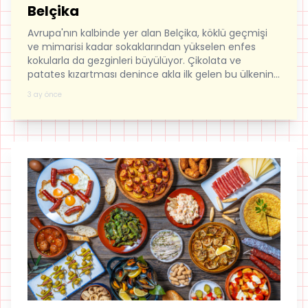
Belçika
Avrupa'nın kalbinde yer alan Belçika, köklü geçmişi
ve mimarisi kadar sokaklarından yükselen enfes
kokularla da gezginleri büyülüyor. Çikolata ve
patates kızartması denince akla ilk gelen bu ülkenin,
gastronomi tutkunlarını cezbeden pratik tatlarını
3 ay önce
sizin için derledik!