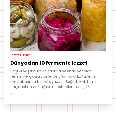
Lezzetli Hatlar
Dünyadan 10 fermente lezzet
Sağlıklı yaşam trendlerinin zirvesinde yer alan
fermente gıdalar, binlerce yıldır farklı kültürlerin
mutfaklarında başrol oynuyor. Bağışıklık sistemini
güçlendiren ve bağırsak dostu olan bu eşsiz
lezzetleri dünya turuna çıkarak sizin için derledik. İşte
3 ay önce
sofralarınıza sağlık katacak o listenin detayları...