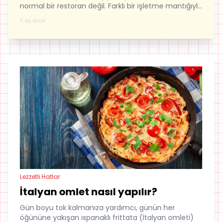
normal bir restoran değil. Farklı bir işletme mantığıyla
dikkatleri üzerine çekiyor. Öyle ki son belediye
5 ay önce
başkanı ile bu yüzden araları açıldı..
Lezzetli Hatlar
İtalyan omlet nasıl yapılır?
Gün boyu tok kalmanıza yardımcı, günün her
öğününe yakışan ıspanaklı frittata (İtalyan omleti)