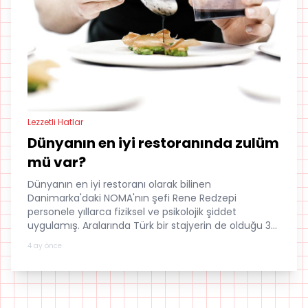
Lezzetli Hatlar
Dünyanın en iyi restoranında zulüm
mü var?
Dünyanın en iyi restoranı olarak bilinen
Danimarka'daki NOMA'nın şefi Rene Redzepi
personele yıllarca fiziksel ve psikolojik şiddet
uygulamış. Aralarında Türk bir stajyerin de olduğu 35
çalışan New York Times'a konuşmuş.
4 ay önce