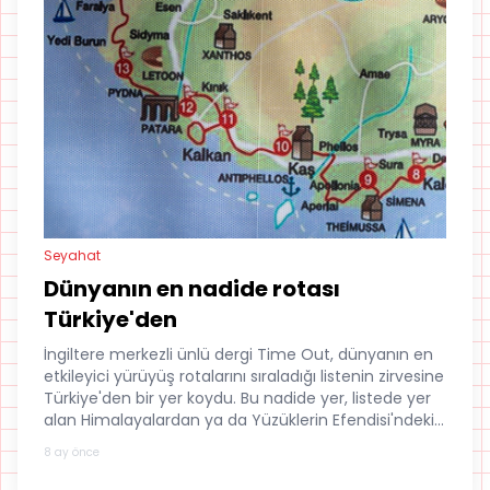
Seyahat
Dünyanın en nadide rotası
Türkiye'den
İngiltere merkezli ünlü dergi Time Out, dünyanın en
etkileyici yürüyüş rotalarını sıraladığı listenin zirvesine
Türkiye'den bir yer koydu. Bu nadide yer, listede yer
alan Himalayalardan ya da Yüzüklerin Efendisi'ndeki
Mordor sahnelerinin çekildiği Tongariro Ulusal
8 ay önce
Park'ından önce geliyor.