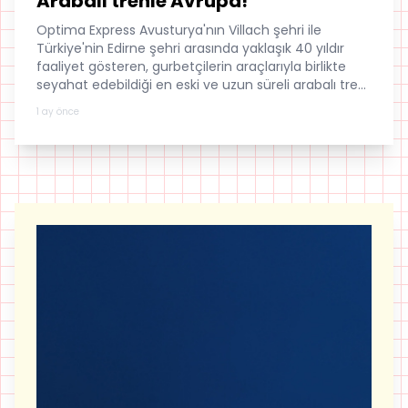
Arabalı trenle Avrupa!
Optima Express Avusturya'nın Villach şehri ile
Türkiye'nin Edirne şehri arasında yaklaşık 40 yıldır
faaliyet gösteren, gurbetçilerin araçlarıyla birlikte
seyahat edebildiği en eski ve uzun süreli arabalı tren
hattı ancak pek çoğumuz bu ekspresi ya
1 ay önce
hatırlamıyor ya da bilmiyor..