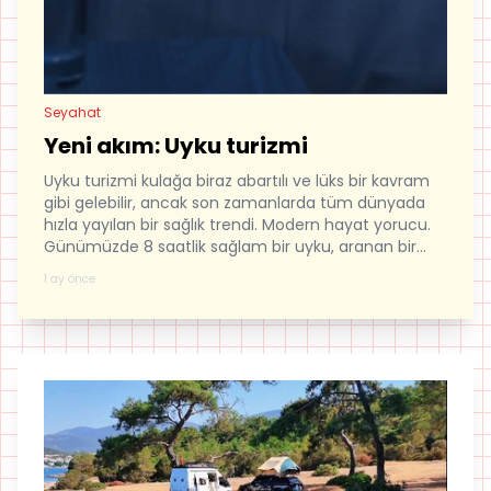
Seyahat
Yeni akım: Uyku turizmi
Uyku turizmi kulağa biraz abartılı ve lüks bir kavram
gibi gelebilir, ancak son zamanlarda tüm dünyada
hızla yayılan bir sağlık trendi. Modern hayat yorucu.
Günümüzde 8 saatlik sağlam bir uyku, aranan bir
lüks haline geldi. Ve uykuyu arayanlar yepyeni bir
1 ay önce
seyahat kategorisinin doğmasına sebep oldu..