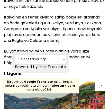
İtalya tam 257 sahil kasabası ve 525 plaj Mavi Bayrak
almaya hak kazandı.
İtalya'nın en temiz kıyılara sahip bölgeleri arasında
en önde gelenleri Liguria, Sicilya, Sardunya, Toskana,
Campania ve Apulia yer alıyor. Liguria, mavi bayraklı
plaj sayısı açısından bu yıl birinci sırada yer alırken,
onu Puglia ve Calabria izlemiş.
Bu yaz İtalya’da deniz tatili planınız varsa size
önerebileceğimiz mavi bayraklı listeden en iyi
bölgeleri seçebilirsiniz.
Powered by
Translate
1. Liguria
Bu çeviride
Google Translete
kullanılmıştır.
Anlam ve çeviri hatalarından
haberturk.com
sorumlu değildir.