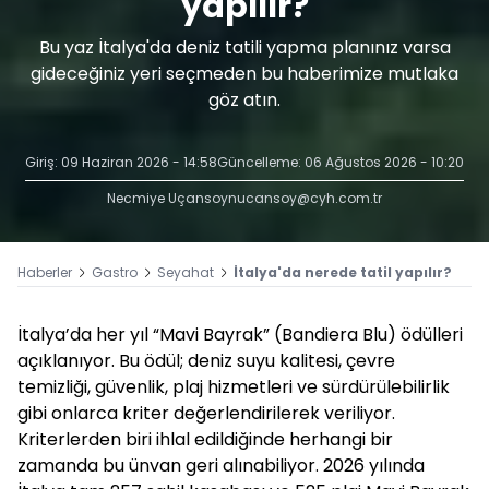
yapılır?
Bu yaz İtalya'da deniz tatili yapma planınız varsa
gideceğiniz yeri seçmeden bu haberimize mutlaka
göz atın.
Giriş: 09 Haziran 2026 - 14:58
Güncelleme: 06 Ağustos 2026 - 10:20
Necmiye Uçansoy
nucansoy@cyh.com.tr
Haberler
Gastro
Seyahat
İtalya'da nerede tatil yapılır?
İtalya’da her yıl “Mavi Bayrak” (Bandiera Blu) ödülleri
açıklanıyor. Bu ödül; deniz suyu kalitesi, çevre
temizliği, güvenlik, plaj hizmetleri ve sürdürülebilirlik
gibi onlarca kriter değerlendirilerek veriliyor.
Kriterlerden biri ihlal edildiğinde herhangi bir
zamanda bu ünvan geri alınabiliyor. 2026 yılında