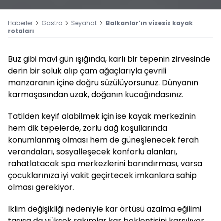
Haberler
Gastro
Seyahat
Balkanlar’ın vizesiz kayak
rotaları
Buz gibi mavi gün ışığında, karlı bir tepenin zirvesinde
derin bir soluk alıp çam ağaçlarıyla çevrili
manzaranın içine doğru süzülüyorsunuz. Dünyanın
karmaşasından uzak, doğanın kucağındasınız.
Tatilden keyif alabilmek için ise kayak merkezinin
hem dik tepelerde, zorlu dağ koşullarında
konumlanmış olması hem de güneşlenecek ferah
verandaları, sosyalleşecek konforlu alanları,
rahatlatacak spa merkezlerini barındırması, varsa
çocuklarınıza iyi vakit geçirtecek imkanlara sahip
olması gerekiyor.
İklim değişikliği nedeniyle kar örtüsü azalma eğilimi
taşısa da yüksek rakımlar kar beklentisini karşılıyor.