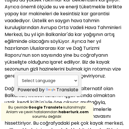
Ayrıca önemli ölçüde su ve enerji tüketmekle birlikte
yapay kar makineleri de kesintisiz kar garantisi
vaadediyor. Üstelik en saygın hava tahmin
kuruluşlarından Avrupa Orta Vadeli Hava Tahminleri
Merkezi, bu yıl için Balkanlar'da kar yağışının artış
eğiliminde olacağını söylüyor. Ayrıca her yıl
hazırlanan Uluslararası Kar ve Dağ Turizmi
Raporu’nun son sayısında yine bu coğrafyanın
yükselişte olduğuna işaret ediliyor. Biz de kayak
sezonunun gizli hazinelerini bulmak için rotamızı vize
gerektirmeyen Balkanlar’a doğru çeviriyoruz.
Dağlık yapısı nedeniyle önemli bir alternatif olan
Powered by
Translate
Balkanlar, kitlesel turizmin işgali altında olmaktan
uzak, kendi kültürüyle öne çıkıyor; muftağıyla,
Bu çeviride
Google Translete
kullanılmıştır.
müziğiyle, insanıyla, dilimizdeki ortak kelimelerle
Anlam ve çeviri hatalarından
haberturk.com
bütün yerel atmosfer o samimi Balkan havasını
sorumlu değildir.
hissettiriyor. Bu coğrafyadaki pek çok kayak merkezi,