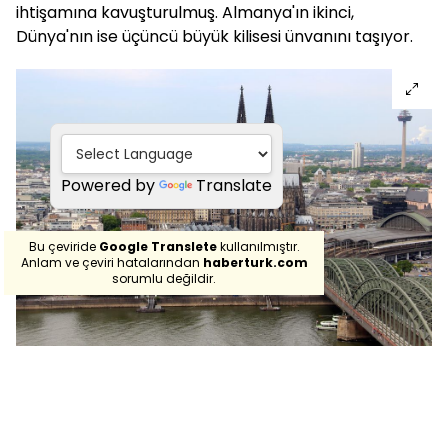
ihtişamına kavuşturulmuş. Almanya'ın ikinci,
Dünya'nın ise üçüncü büyük kilisesi ünvanını taşıyor.
Powered by
Translate
Bu çeviride
Google Translete
kullanılmıştır.
Anlam ve çeviri hatalarından
haberturk.com
sorumlu değildir.
Köln Katedrali
, Hristiyanlık dünyasının önemli bir
simgesi olarak kabul ediliyor. Kilise içerisinde birçok
dini eserin yanı sıra
Aziz Engelbert
'in mezarı da