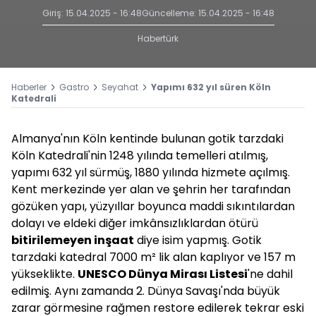
Giriş: 15.04.2025 - 16:48
Güncelleme: 15.04.2025 - 16:48
Habertürk
Haberler
Gastro
Seyahat
Yapımı 632 yıl süren Köln
Katedrali
Almanya'nın Köln kentinde bulunan gotik tarzdaki
Köln Katedrali'nin 1248 yılında temelleri atılmış,
yapımı 632 yıl sürmüş, 1880 yılında hizmete açılmış.
Kent merkezinde yer alan ve şehrin her tarafından
gözüken yapı, yüzyıllar boyunca maddi sıkıntılardan
dolayı ve eldeki diğer imkânsızlıklardan ötürü
bitirilemeyen inşaat
diye isim yapmış. Gotik
tarzdaki katedral 7000 m² lik alan kaplıyor ve 157 m
yükseklikte.
UNESCO Dünya Mirası Listesi
'ne dahil
edilmiş. Aynı zamanda 2. Dünya Savaşı'nda büyük
zarar görmesine rağmen restore edilerek tekrar eski