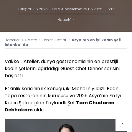
Giriş: 20.05.2025 - 16:17
Güncelleme: 20.05.2025 - 16:17
Habertürk
Haberler
Gastro
Lezzetli Hatlar
Asya’nın en iyi kadın şefi
İstanbul'da
Vakko L’Atelier, dünya gastronomisinin en prestijli
kadın şeflerini ağırladığı Guest Chef Dinner serisini
başlattı.
Etkinlik serisinin ilk konuğu, iki Michelin yıldızlı Baan
Tepa restoranının kurucusu ve 2025 Asya’nın En İyi
Kadın Şefi seçilen Taylandlı Şef
Tam Chudaree
Debhakam
oldu.