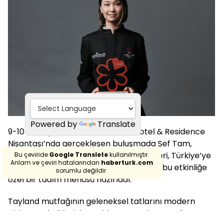
Powered by
Translate
9-10-11 Mayıs tarihlerinde Vakko Hotel & Residence
Nişantaşı’nda gerçekleşen buluşmada Şef Tam,
Bangkok’tan getirdiği seçkin malzemeleri, Türkiye’ye
Bu çeviride
Google Translete
kullanılmıştır.
Anlam ve çeviri hatalarından
haberturk.com
özgü ürünlerle harmanlayarak yalnızca bu etkinliğe
sorumlu değildir.
özel bir tadım menüsü hazırladı.
Tayland mutfağının geleneksel tatlarını modern
pişirme teknikleriyle yeniden yorumlayan Şef Tam,