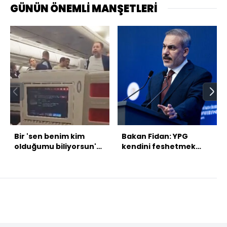
GÜNÜN ÖNEMLİ MANŞETLERİ
Bir 'sen benim kim
Bakan Fidan: YPG
olduğumu biliyorsun'
kendini feshetmek
vakası daha!
zorunda