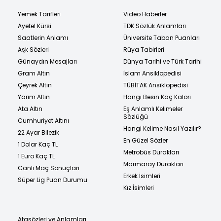
Yemek Tarifleri
Video Haberler
Ayetel Kürsi
TDK Sözlük Anlamları
Saatlerin Anlamı
Üniversite Taban Puanları
Aşk Sözleri
Rüya Tabirleri
Günaydın Mesajları
Dünya Tarihi ve Türk Tarihi
Gram Altın
İslam Ansiklopedisi
Çeyrek Altın
TÜBİTAK Ansiklopedisi
Yarım Altın
Hangi Besin Kaç Kalori
Ata Altın
Eş Anlamlı Kelimeler
Sözlüğü
Cumhuriyet Altını
Hangi Kelime Nasıl Yazılır?
22 Ayar Bilezik
En Güzel Sözler
1 Dolar Kaç TL
Metrobüs Durakları
1 Euro Kaç TL
Marmaray Durakları
Canlı Maç Sonuçları
Erkek İsimleri
Süper Lig Puan Durumu
Kız İsimleri
Atasözleri ve Anlamları