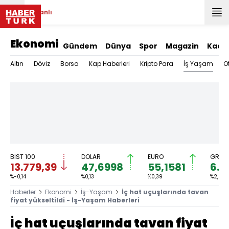
Canlı
Ekonomi
Gündem
Dünya
Spor
Magazin
Kadı
İş Yaşam
Altın
Döviz
Borsa
Kap Haberleri
Kripto Para
O
BIST 100
DOLAR
EURO
GRAM 
13.779,39
47,6998
55,1581
6.6
%-0,14
%0,13
%0,39
%2,59
Haberler
Ekonomi
İş-Yaşam
İç hat uçuşlarında tavan
fiyat yükseltildi - İş-Yaşam Haberleri
İç hat uçuşlarında tavan fiyat