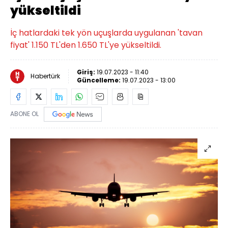
yükseltildi
İç hatlardaki tek yön uçuşlarda uygulanan 'tavan
fiyat' 1.150 TL'den 1.650 TL'ye yükseltildi.
Giriş:
19.07.2023 - 11:40
Habertürk
Güncelleme:
19.07.2023 - 13:00
ABONE OL