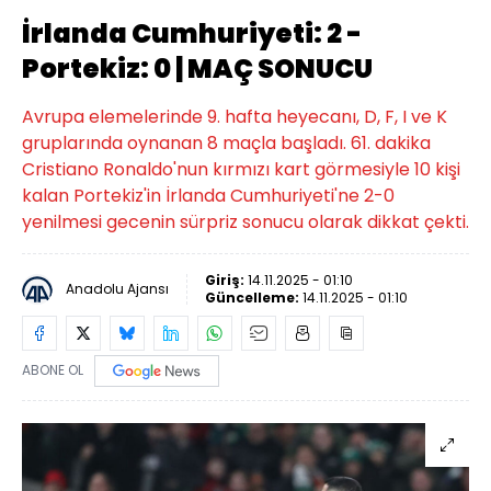
İrlanda Cumhuriyeti: 2 -
Portekiz: 0 | MAÇ SONUCU
Avrupa elemelerinde 9. hafta heyecanı, D, F, I ve K
gruplarında oynanan 8 maçla başladı. 61. dakika
Cristiano Ronaldo'nun kırmızı kart görmesiyle 10 kişi
kalan Portekiz'in İrlanda Cumhuriyeti'ne 2-0
yenilmesi gecenin sürpriz sonucu olarak dikkat çekti.
Giriş:
14.11.2025 - 01:10
Anadolu Ajansı
Güncelleme:
14.11.2025 - 01:10
ABONE OL