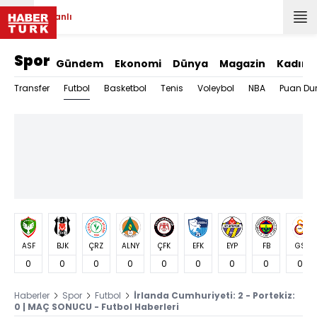
Canlı
Spor
Gündem
Ekonomi
Dünya
Magazin
Kadın
Futbol
Transfer
Basketbol
Tenis
Voleybol
NBA
Puan Du
ASF
BJK
ÇRZ
ALNY
ÇFK
EFK
EYP
FB
GS
0
0
0
0
0
0
0
0
0
Haberler
Spor
Futbol
İrlanda Cumhuriyeti: 2 - Portekiz:
0 | MAÇ SONUCU - Futbol Haberleri