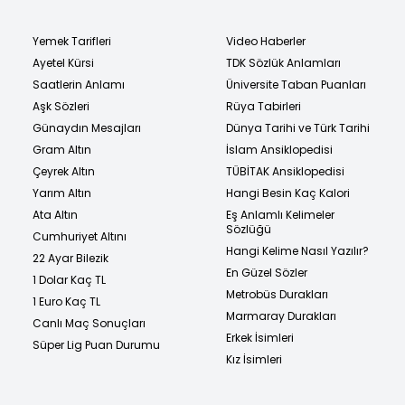
Yemek Tarifleri
Video Haberler
Ayetel Kürsi
TDK Sözlük Anlamları
Saatlerin Anlamı
Üniversite Taban Puanları
Aşk Sözleri
Rüya Tabirleri
Günaydın Mesajları
Dünya Tarihi ve Türk Tarihi
Gram Altın
İslam Ansiklopedisi
Çeyrek Altın
TÜBİTAK Ansiklopedisi
Yarım Altın
Hangi Besin Kaç Kalori
Ata Altın
Eş Anlamlı Kelimeler
Sözlüğü
Cumhuriyet Altını
Hangi Kelime Nasıl Yazılır?
22 Ayar Bilezik
En Güzel Sözler
1 Dolar Kaç TL
Metrobüs Durakları
1 Euro Kaç TL
Marmaray Durakları
Canlı Maç Sonuçları
Erkek İsimleri
Süper Lig Puan Durumu
Kız İsimleri