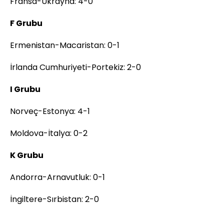
Fransa-Ukrayna: 4-0
F Grubu
Ermenistan-Macaristan: 0-1
İrlanda Cumhuriyeti-Portekiz: 2-0
I Grubu
Norveç-Estonya: 4-1
Moldova-İtalya: 0-2
K Grubu
Andorra-Arnavutluk: 0-1
İngiltere-Sırbistan: 2-0