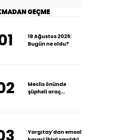
KMADAN GEÇME
01
19 Ağustos 2025:
Bugün ne oldu?
02
Meclis önünde
şüpheli araç
yangını
03
Yargıtay'dan emsal
karar! İhlal sayıldı!