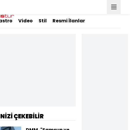
astro
Video
Stil
Resmi İlanlar
İNİZİ ÇEKEBİLİR
DMM, "Samsun ve