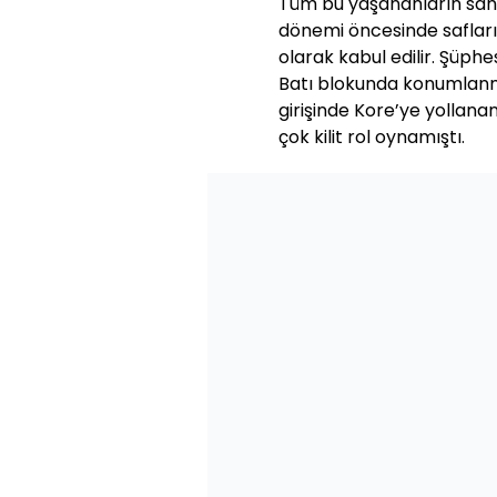
Tüm bu yaşananların sah
dönemi öncesinde safların
olarak kabul edilir. Şüph
Batı blokunda konumlanm
girişinde Kore’ye yollana
çok kilit rol oynamıştı.