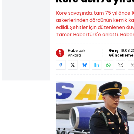
Kore savaşında, tam 75 yıl önce 
askerlerinden dördünün kemik kalın
edildi. Şehitler için düzenlenen du
Tamer Habertürk'e anlattı. Haber
Habertürk
Giriş:
19.08.2
Ankara
Güncelleme