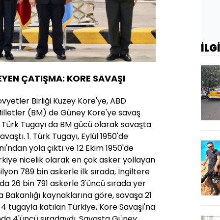
İLG
EYEN ÇATIŞMA: KORE SAVAŞI
vyetler Birliği Kuzey Kore'ye, ABD
Milletler (BM) de Güney Kore'ye savaş
 Türk Tugayı da BM gücü olarak savaşta
aştı. 1. Türk Tugayı, Eylül 1950'de
ı'ndan yola çıktı ve 12 Ekim 1950'de
rkiye nicelik olarak en çok asker yollayan
lyon 789 bin askerle ilk sırada, İngiltere
ada 26 bin 791 askerle 3'üncü sırada yer
 Bakanlığı kaynaklarına göre, savaşa 21
4 tugayla katılan Türkiye, Kore Savaşı'na
ında 4'üncü sıradaydı. Savaşta Güney