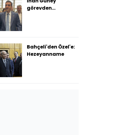
İnan Güney
görevden
uzaklaştırıldı
Bahçeli'den Özel'e:
Hezeyanname