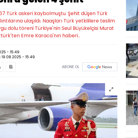
167 Türk askeri kaybolmuştu. Şehit düşen Türk
tılarına ulaşıldı. Naaşları Türk yetkililere teslim
ygu dolu töreni Türkiye'nin Seul Büyükelçisi Murat
türk'ten Emre Karaca'nın haberi..
025 - 15:49
:
19.08.2025 - 15:49
ABONE OL