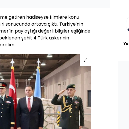
De
haf
a
bl
eme getiren hadiseyse filmlere konu
ciri sonucunda ortaya çıktı. Türkiye'nin
er’in paylaştığı değerli bilgiler eşliğinde
beklenen şehit 4 Türk askerinin
Ya
aralım.