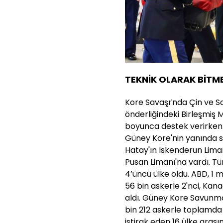
TEKNİK OLARAK BİTM
Kore Savaşı’nda Çin ve So
önderliğindeki Birleşmiş 
boyunca destek verirken
Güney Kore'nin yanında sav
Hatay'ın İskenderun Liman
Pusan Limanı'na vardı. Tü
4’üncü ülke oldu. ABD, 1 mi
56 bin askerle 2'nci, Kan
aldı. Güney Kore Savunma
bin 212 askerle toplamda 
iştirak eden 16 ülke aras