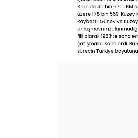
Kore'de 40 bin 670'i BM a
üzere 178 bin 569, Kuzey 
kaybetti. Güney ve Kuzey
anlaşması imzalanmadığı 
fiili olarak 1953’te sona e
çatışmalar sona erdi. Bu
sürecin Türkiye boyutuna 