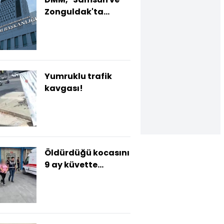
Zonguldak'ta
ormanların talan
edildiği" iddiasını
yalanladı
Yumruklu trafik
kavgası!
Öldürdüğü kocasını
9 ay küvette
sakladı!