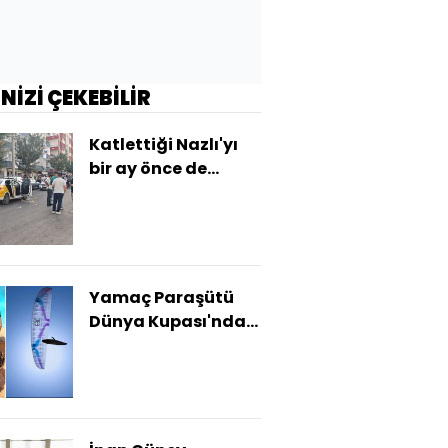
İNİZİ ÇEKEBİLİR
Katlettiği Nazlı'yı
bir ay önce de
vurmuş!
Yamaç Paraşütü
Dünya Kupası'nda
sert iniş öldürdü!