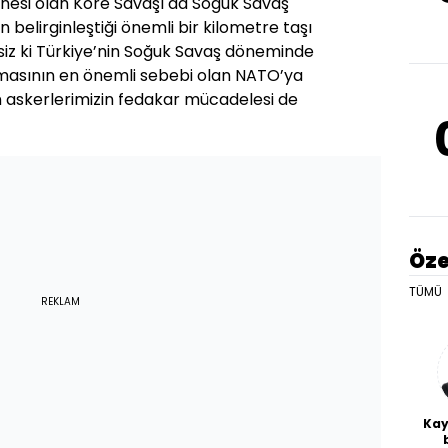
nesi olan Kore Savaşı da Soğuk Savaş
 belirginleştiği önemli bir kilometre taşı
esiz ki Türkiye’nin Soğuk Savaş döneminde
asının en önemli sebebi olan NATO’ya
n askerlerimizin fedakar mücadelesi de
Öze
TÜMÜ
REKLAM
Kay