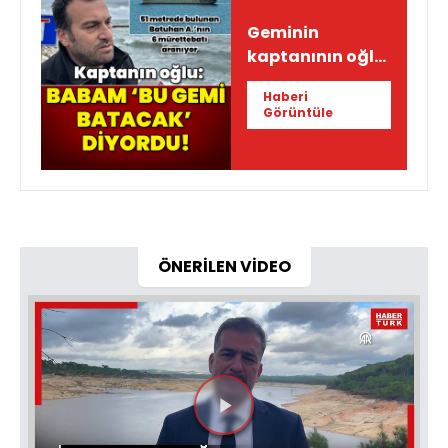
Geminin
kaptanının oğlu:
Babam bu gemi
Haberi
batacak
Görüntüle
diyordu!
ÖNERİLEN VİDEO
Videoyu