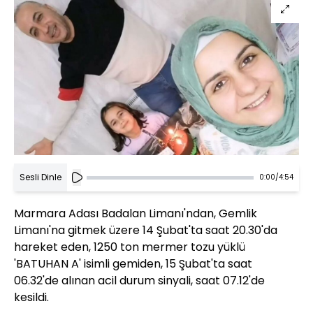
Sesli Dinle
0:00
/
4:54
Marmara Adası Badalan Limanı'ndan, Gemlik
Limanı'na gitmek üzere 14 Şubat'ta saat 20.30'da
hareket eden, 1250 ton mermer tozu yüklü
'BATUHAN A' isimli gemiden, 15 Şubat'ta saat
06.32'de alınan acil durum sinyali, saat 07.12'de
kesildi.