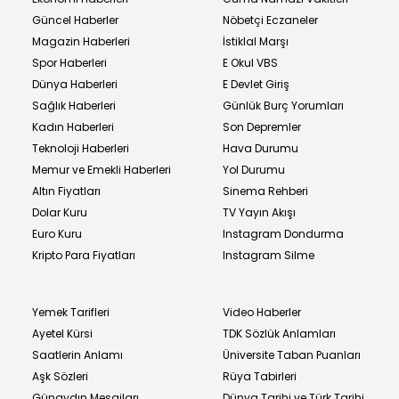
Güncel Haberler
Nöbetçi Eczaneler
Magazin Haberleri
İstiklal Marşı
Spor Haberleri
E Okul VBS
Dünya Haberleri
E Devlet Giriş
Sağlık Haberleri
Günlük Burç Yorumları
Kadın Haberleri
Son Depremler
Teknoloji Haberleri
Hava Durumu
Memur ve Emekli Haberleri
Yol Durumu
Altın Fiyatları
Sinema Rehberi
Dolar Kuru
TV Yayın Akışı
Euro Kuru
Instagram Dondurma
Kripto Para Fiyatları
Instagram Silme
Yemek Tarifleri
Video Haberler
Ayetel Kürsi
TDK Sözlük Anlamları
Saatlerin Anlamı
Üniversite Taban Puanları
Aşk Sözleri
Rüya Tabirleri
Günaydın Mesajları
Dünya Tarihi ve Türk Tarihi