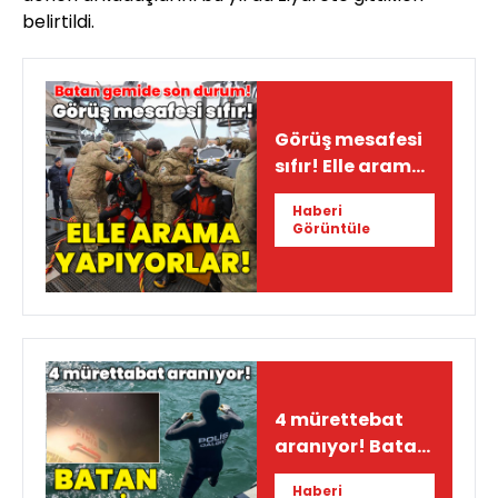
belirtildi.
Görüş mesafesi
sıfır! Elle arama
yapılıyor!
Haberi
Görüntüle
4 mürettebat
aranıyor! Batan
geminin
Haberi