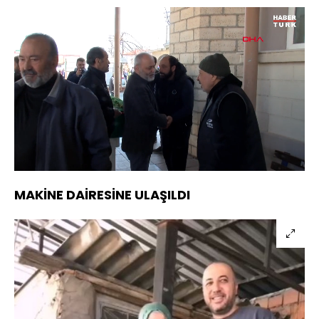
Yüklendi
:
9.61%
Sesi
Oynatma
720
Aç
Hızı
MAKİNE DAİRESİNE ULAŞILDI