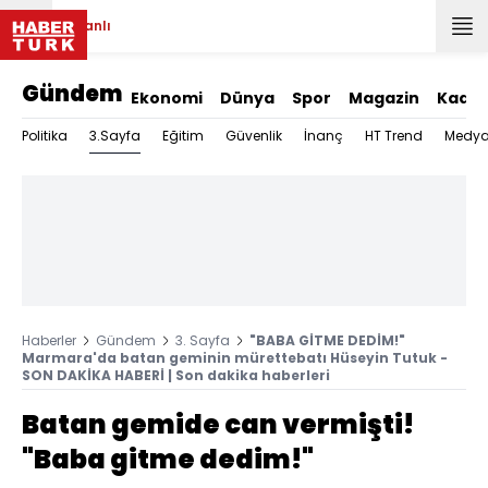
Canlı
Gündem
Ekonomi
Dünya
Spor
Magazin
Kadın
3.Sayfa
Politika
Eğitim
Güvenlik
İnanç
HT Trend
Medy
Haberler
Gündem
3. Sayfa
"BABA GİTME DEDİM!"
Marmara'da batan geminin mürettebatı Hüseyin Tutuk -
SON DAKİKA HABERİ | Son dakika haberleri
Batan gemide can vermişti!
"Baba gitme dedim!"