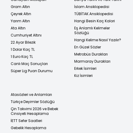
Gram Altın
İslam Ansiklopedisi
Çeyrek Altın
TÜBİTAK Ansiklopedisi
Yarım Altın
Hangi Besin Kaç Kalori
Ata Altın
Eş Anlamlı Kelimeler
Sözlüğü
Cumhuriyet Altını
Hangi Kelime Nasıl Yazılır?
22 Ayar Bilezik
En Güzel Sözler
1 Dolar Kaç TL
Metrobüs Durakları
1 Euro Kaç TL
Marmaray Durakları
Canlı Maç Sonuçları
Erkek İsimleri
Süper Lig Puan Durumu
Kız İsimleri
Atasözleri ve Anlamları
Türkçe Deyimler Sözlüğü
Çin Takvimi 2026 ve Bebek
Cinsiyeti Hesaplama
İETT Sefer Saatleri
Gebelik Hesaplama