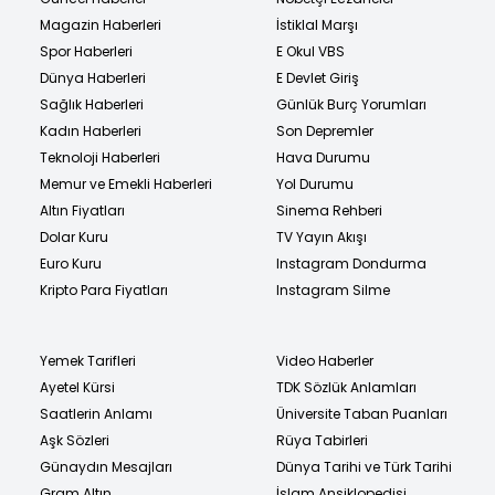
Magazin Haberleri
İstiklal Marşı
Spor Haberleri
E Okul VBS
Dünya Haberleri
E Devlet Giriş
Sağlık Haberleri
Günlük Burç Yorumları
Kadın Haberleri
Son Depremler
Teknoloji Haberleri
Hava Durumu
Memur ve Emekli Haberleri
Yol Durumu
Altın Fiyatları
Sinema Rehberi
Dolar Kuru
TV Yayın Akışı
Euro Kuru
Instagram Dondurma
Kripto Para Fiyatları
Instagram Silme
Yemek Tarifleri
Video Haberler
Ayetel Kürsi
TDK Sözlük Anlamları
Saatlerin Anlamı
Üniversite Taban Puanları
Aşk Sözleri
Rüya Tabirleri
Günaydın Mesajları
Dünya Tarihi ve Türk Tarihi
Gram Altın
İslam Ansiklopedisi