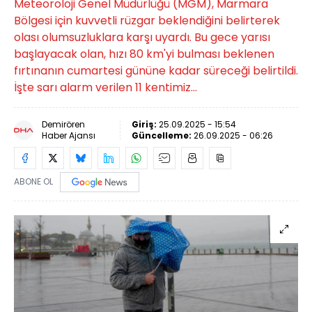
Meteoroloji Genel Müdürlüğü (MGM), Marmara
Bölgesi için kuvvetli rüzgar beklendiğini belirterek
olası olumsuzluklara karşı uyardı. Bu gece yarısı
başlayacak olan, hızı 80 km'yi bulması beklenen
fırtınanın cumartesi gününe kadar süreceği belirtildi.
İşte sarı alarm verilen 11 kentimiz...
Demirören
Giriş:
25.09.2025 - 15:54
Haber Ajansı
Güncelleme:
26.09.2025 - 06:26
ABONE OL