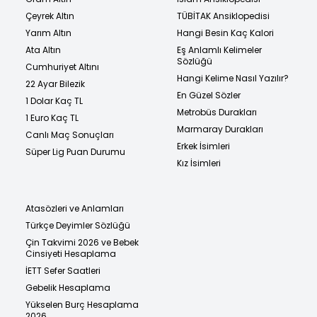
Çeyrek Altın
TÜBİTAK Ansiklopedisi
Yarım Altın
Hangi Besin Kaç Kalori
Ata Altın
Eş Anlamlı Kelimeler
Sözlüğü
Cumhuriyet Altını
Hangi Kelime Nasıl Yazılır?
22 Ayar Bilezik
En Güzel Sözler
1 Dolar Kaç TL
Metrobüs Durakları
1 Euro Kaç TL
Marmaray Durakları
Canlı Maç Sonuçları
Erkek İsimleri
Süper Lig Puan Durumu
Kız İsimleri
Atasözleri ve Anlamları
Türkçe Deyimler Sözlüğü
Çin Takvimi 2026 ve Bebek
Cinsiyeti Hesaplama
İETT Sefer Saatleri
Gebelik Hesaplama
Yükselen Burç Hesaplama
2026