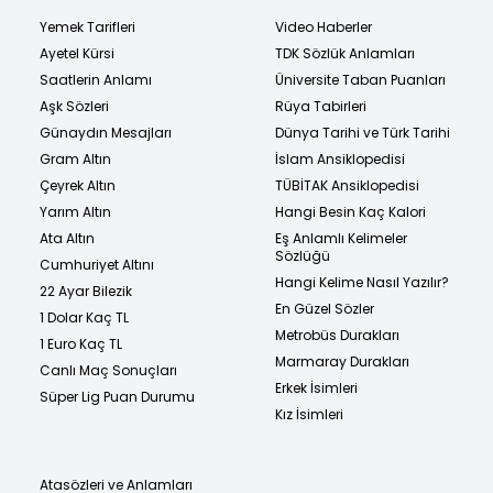
Yemek Tarifleri
Video Haberler
Ayetel Kürsi
TDK Sözlük Anlamları
Saatlerin Anlamı
Üniversite Taban Puanları
Aşk Sözleri
Rüya Tabirleri
Günaydın Mesajları
Dünya Tarihi ve Türk Tarihi
Gram Altın
İslam Ansiklopedisi
Çeyrek Altın
TÜBİTAK Ansiklopedisi
Yarım Altın
Hangi Besin Kaç Kalori
Ata Altın
Eş Anlamlı Kelimeler
Sözlüğü
Cumhuriyet Altını
Hangi Kelime Nasıl Yazılır?
22 Ayar Bilezik
En Güzel Sözler
1 Dolar Kaç TL
Metrobüs Durakları
1 Euro Kaç TL
Marmaray Durakları
Canlı Maç Sonuçları
Erkek İsimleri
Süper Lig Puan Durumu
Kız İsimleri
Atasözleri ve Anlamları