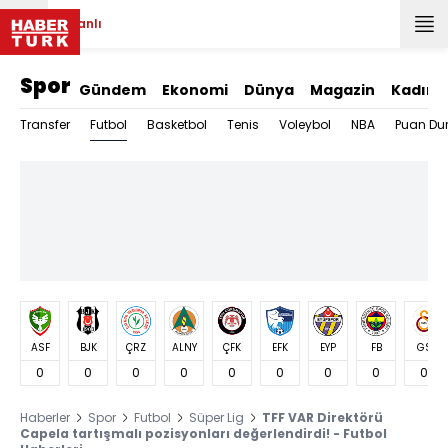
Canlı
Spor
Gündem
Ekonomi
Dünya
Magazin
Kadın
Futbol
Transfer
Basketbol
Tenis
Voleybol
NBA
Puan Du
ASF
BJK
ÇRZ
ALNY
ÇFK
EFK
EYP
FB
GS
0
0
0
0
0
0
0
0
0
Haberler
Spor
Futbol
Süper Lig
TFF VAR Direktörü
Capela tartışmalı pozisyonları değerlendirdi! - Futbol