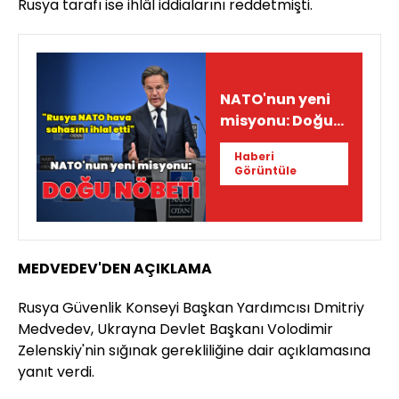
Rusya tarafı ise ihlâl iddialarını reddetmişti.
NATO'nun yeni
misyonu: Doğu
Nöbeti
Haberi
Görüntüle
MEDVEDEV'DEN AÇIKLAMA
Rusya Güvenlik Konseyi Başkan Yardımcısı Dmitriy
Medvedev, Ukrayna Devlet Başkanı Volodimir
Zelenskiy'nin sığınak gerekliliğine dair açıklamasına
yanıt verdi.