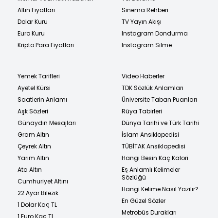
Altın Fiyatları
Sinema Rehberi
Dolar Kuru
TV Yayın Akışı
Euro Kuru
Instagram Dondurma
Kripto Para Fiyatları
Instagram Silme
Yemek Tarifleri
Video Haberler
Ayetel Kürsi
TDK Sözlük Anlamları
Saatlerin Anlamı
Üniversite Taban Puanları
Aşk Sözleri
Rüya Tabirleri
Günaydın Mesajları
Dünya Tarihi ve Türk Tarihi
Gram Altın
İslam Ansiklopedisi
Çeyrek Altın
TÜBİTAK Ansiklopedisi
Yarım Altın
Hangi Besin Kaç Kalori
Ata Altın
Eş Anlamlı Kelimeler
Sözlüğü
Cumhuriyet Altını
Hangi Kelime Nasıl Yazılır?
22 Ayar Bilezik
En Güzel Sözler
1 Dolar Kaç TL
Metrobüs Durakları
1 Euro Kaç TL