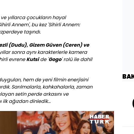
ve yıllarca çocukların hayal
hirli Annem', bu kez 'Sihirli Annem:
azperdeye taşındı.
ezli (Dudu), Gizem Güven (Ceren) ve
ıllar sonra aynı karakterlerle kamera
hirli evrene
Kutsi
de '
Gogo
' rolü ile dahil
BA
uyguları, hem de yeni filmin enerjisini
dık. Sarılmalarla, kahkahalarla, zaman
ayan setin perde arkasını ve
ı ilk ağızdan dinledik...