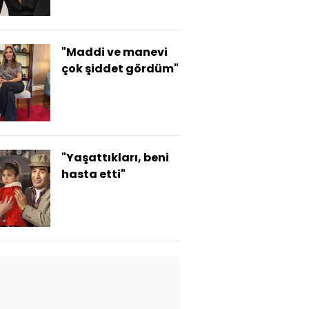
"Maddi ve manevi
çok şiddet gördüm"
"Yaşattıkları, beni
hasta etti"