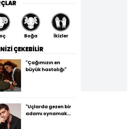
RÇLAR
oç
Boğa
İkizler
Yengeç
Aslan
İNİZİ ÇEKEBİLİR
"Çağımızın en
büyük hastalığı"
"Uçlarda gezen bir
adamı oynamak
kolay değil"