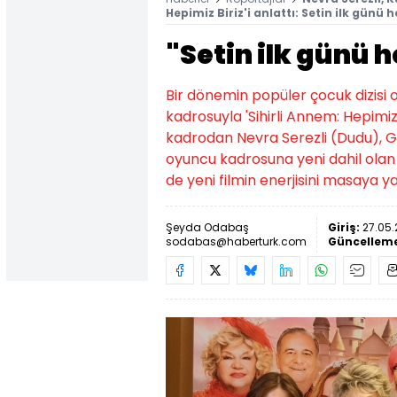
Hepimiz Biriz'i anlattı: Setin ilk günü
"Setin ilk günü 
Bir dönemin popüler çocuk dizisi o
kadrosuyla 'Sihirli Annem: Hepimiz 
kadrodan Nevra Serezli (Dudu), 
oyuncu kadrosuna yeni dahil olan 
de yeni filmin enerjisini masaya ya
Şeyda Odabaş
Giriş:
27.05.
sodabas@haberturk.com
Güncellem