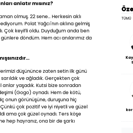
nları anlatır mısınız?
Öze
aman olmuş. 22 sene... Herkesin aklı
TÜMÜ
iyorum. Polat Yağcı'nın aklına gelmiş
dı. Çok keyifli oldu. Duyduğum anda ben
 günlere döndüm. Hem acı anılarımız da
şsınızdır...
Kay
De
erimizi düşününce zaten setin ilk günü
haf
a
sarıldık ve ağladık. Gerçekten çok
bl
 anlar yaşadık. Kutsi bize sonradan
rdeşimi (Gogo) oynadı. Hem de kötü,
. Hiç onun görünüşüne, duruşuna hiç
Çünkü çok pozitif ve iyi niyetli ve güzel
kor
ldi ama çok güzel oynadı. Ters köşe
ine hep hayranız, ona bir de şarkı