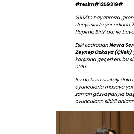
#resim#1259319#
2003'te hayatımıza giren 
dünyasında yer edinen 'Si
Hepimiz Biriz' adı ile bey
Eski kadrodan
Nevra Ser
Zeynep Özkaya (Çilek)
y
karşısına geçerken; bu si
oldu.
Biz de hem nostalji dolu d
oyuncularla masaya yatır
zaman gözyaşlarıyla başl
oyuncuların sihirli anların