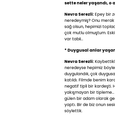
sette neler yaşandı, o a
Nevra Serezli:
Epey bir z
neredeymiş? Onu merak ed
sağ olsun, hepimizi topla
çok mutlu olmuştum. Eski
var tabii...
* Duygusal anlar yaşamı
Nevra Serezli:
Kaybettikl
neredeyse hepimiz böyle 
duygulandık, çok duygusal
katıldı. Filmde benim ka
negatif tipli bir kardeşti
yakışmayan bir tipleme... 
gülen bir adam olarak ge
yaptı. Bir de biz onun ses
söylettik.