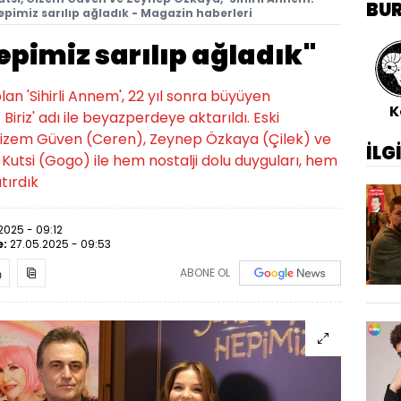
BU
 hepimiz sarılıp ağladık - Magazin haberleri
hepimiz sarılıp ağladık"
lan 'Sihirli Annem', 22 yıl sonra büyüyen
K
Biriz' adı ile beyazperdeye aktarıldı. Eski
Gizem Güven (Ceren), Zeynep Özkaya (Çilek) ve
İLG
Kutsi (Gogo) ile hem nostalji dolu duyguları, hem
tırdık
2025 - 09:12
e:
27.05.2025 - 09:53
ABONE OL