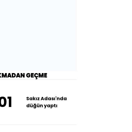
KMADAN GEÇME
01
Sakız Adası'nda
düğün yaptı