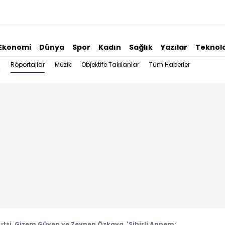
Ekonomi
Dünya
Spor
Kadın
Sağlık
Yazılar
Teknolo
Röportajlar
Müzik
Objektife Takılanlar
Tüm Haberler
Kutsi, Gizem Güven ve Zeynep Özkaya, 'Sihirli Annem: