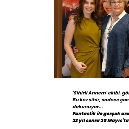
'Sihirli Annem' ekibi, g
Bu kez sihir, sadece ço
dokunuyor...
Fantastik ile gerçek ar
22 yıl sonra 30 Mayıs'ta