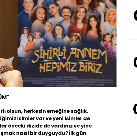
Oynatma
1080
Hızı
ÜM"
ırlı olsun, herkesin emeğine sağlık.
ğimiz isimler var ve yeni isimler de
lar önceki dizide de vardınız ve yine
ışmak nasıl bir duyguydu? İlk gün