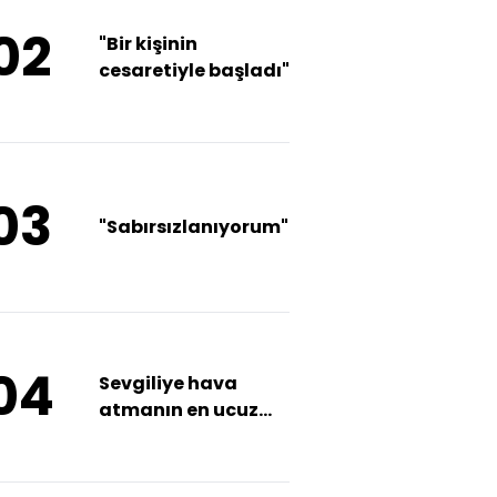
02
"Bir kişinin
cesaretiyle başladı"
03
"Sabırsızlanıyorum"
04
Sevgiliye hava
atmanın en ucuz
yolu