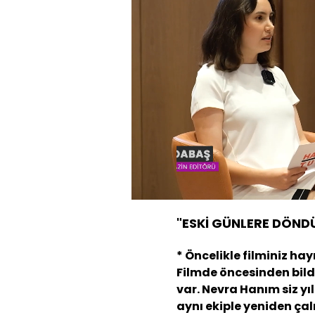
Yüklendi
:
2.93%
Sesi
Aç
"ESKİ GÜNLERE DÖND
* Öncelikle filminiz hay
Filmde öncesinden bildi
var. Nevra Hanım siz yıl
aynı ekiple yeniden çal