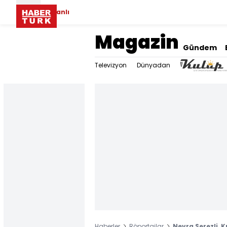
Canlı
Magazin
Gündem
Televizyon
Dünyadan
Haberler
Röportajlar
Nevra Serezli, 