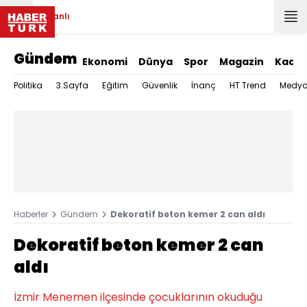
Canlı
Gündem
Ekonomi
Dünya
Spor
Magazin
Kadın
Politika
3.Sayfa
Eğitim
Güvenlik
İnanç
HT Trend
Medy
Haberler
Gündem
Dekoratif beton kemer 2 can aldı
Dekoratif beton kemer 2 can
aldı
İzmir Menemen ilçesinde çocuklarının okuduğu