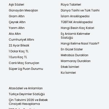
Aşk Sözleri
Rüya Tabirleri
Günaydın Mesajları
Dünya Tarihi ve Türk Tarihi
Gram Altın
İslam Ansiklopedisi
Çeyrek Altın
TÜBİTAK Ansiklopedisi
Yarım Altın
Hangi Besin Kaç Kalori
Ata Altın
Eş Anlamlı Kelimeler
Sözlüğü
Cumhuriyet Altını
Hangi Kelime Nasıl Yazılır?
22 Ayar Bilezik
En Güzel Sözler
1 Dolar Kaç TL
Metrobüs Durakları
1 Euro Kaç TL
Marmaray Durakları
Canlı Maç Sonuçları
Erkek İsimleri
Süper Lig Puan Durumu
Kız İsimleri
Atasözleri ve Anlamları
Türkçe Deyimler Sözlüğü
Çin Takvimi 2026 ve Bebek
Cinsiyeti Hesaplama