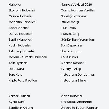
Haberler
Namaz Vakitleri 2026
Ekonomi Haberleri
Cuma Namazı Vakitleri
Güncel Haberler
Nöbetçi Eczaneler
Magazin Haberleri
İstiklal Marşı
Spor Haberleri
E Okul VBS
Dünya Haberleri
E Devlet Giriş
Sağlık Haberleri
Günlük Burç Yorumları
Kadın Haberleri
Son Depremler
Teknoloji Haberleri
Hava Durumu
Memur ve Emekli Haberleri
Yol Durumu
Altın Fiyatları
Sinema Rehberi
Dolar Kuru
TV Yayın Akışı
Euro Kuru
Instagram Dondurma
Kripto Para Fiyatları
Instagram Silme
Yemek Tarifleri
Video Haberler
Ayetel Kürsi
TDK Sözlük Anlamları
Saatlerin Anlamı
Üniversite Taban Puanları