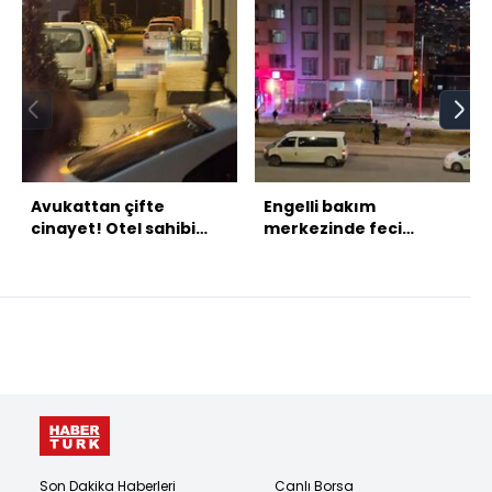
Avukattan çifte
Engelli bakım
cinayet! Otel sahibi
merkezinde feci
baba ile oğlunu
yangın! Otizmli Poyraz
öldürdü!
kahretti!
Son Dakika Haberleri
Canlı Borsa