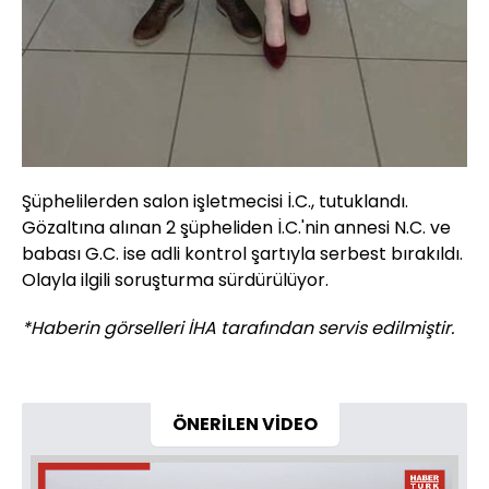
Şüphelilerden salon işletmecisi İ.C., tutuklandı.
Gözaltına alınan 2 şüpheliden İ.C.'nin annesi N.C. ve
babası G.C. ise adli kontrol şartıyla serbest bırakıldı.
Olayla ilgili soruşturma sürdürülüyor.
*Haberin görselleri İHA tarafından servis edilmiştir.
ÖNERİLEN VİDEO