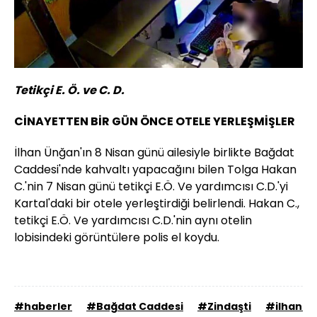
Tetikçi E. Ö. ve C. D.
CİNAYETTEN BİR GÜN ÖNCE OTELE YERLEŞMİŞLER
İlhan Ünğan'ın 8 Nisan günü ailesiyle birlikte Bağdat
Caddesi'nde kahvaltı yapacağını bilen Tolga Hakan
C.'nin 7 Nisan günü tetikçi E.Ö. Ve yardımcısı C.D.'yi
Kartal'daki bir otele yerleştirdiği belirlendi. Hakan C.,
tetikçi E.Ö. Ve yardımcısı C.D.'nin aynı otelin
lobisindeki görüntülere polis el koydu.
#haberler
#Bağdat Caddesi
#Zindaşti
#ilhan ü