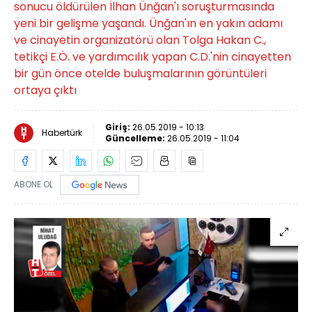
sonucu öldürülen İlhan Ünğan'ı soruşturmasında
yeni bir gelişme yaşandı. Ünğan'ın en yakın adamı
ve cinayetin organizatörü olan Tolga Hakan C.,
tetikçi E.Ö. ve yardımcılık yapan C.D.'nin cinayetten
bir gün önce otelde buluşmalarının görüntüleri
ortaya çıktı
Giriş:
26.05.2019 - 10:13
Habertürk
Güncelleme:
26.05.2019 - 11:04
ABONE OL