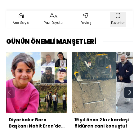
Ana Sayfa
Yazı Boyutu
Paylaş
Favoriler
GÜNÜN ÖNEMLİ MANŞETLERİ
Diyarbakır Baro
19 yıl önce 2 kız kardeşi
Başkanı Nahit Eren'den
öldüren cani konuştu!
Nevzat Bahtiyar'a:
Narin'i başka yere