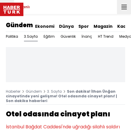
Canlı
Gündem
Ekonomi
Dünya
Spor
Magazin
Kadın
3.Sayfa
Politika
Eğitim
Güvenlik
İnanç
HT Trend
Medy
Haberler
Gündem
3. Sayfa
Son dakika! İlhan Ünğan
cinayetinde yeni gelişme! Otel odasında cinayet planı! |
Son dakika haberleri
Otel odasında cinayet planı
İstanbul Bağdat Caddesi'nde uğradığı silahlı saldırı