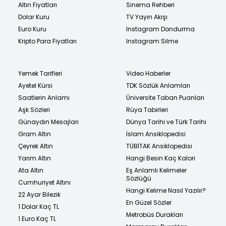
Altın Fiyatları
Sinema Rehberi
Dolar Kuru
TV Yayın Akışı
Euro Kuru
Instagram Dondurma
Kripto Para Fiyatları
Instagram Silme
Yemek Tarifleri
Video Haberler
Ayetel Kürsi
TDK Sözlük Anlamları
Saatlerin Anlamı
Üniversite Taban Puanları
Aşk Sözleri
Rüya Tabirleri
Günaydın Mesajları
Dünya Tarihi ve Türk Tarihi
Gram Altın
İslam Ansiklopedisi
Çeyrek Altın
TÜBİTAK Ansiklopedisi
Yarım Altın
Hangi Besin Kaç Kalori
Ata Altın
Eş Anlamlı Kelimeler
Sözlüğü
Cumhuriyet Altını
Hangi Kelime Nasıl Yazılır?
22 Ayar Bilezik
En Güzel Sözler
1 Dolar Kaç TL
Metrobüs Durakları
1 Euro Kaç TL