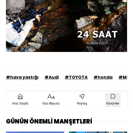
Yüklendi
:
52.35%
Sesi
Oynatma
Aç
Hızı
#hava yastığı
#Audi
#TOYOTA
#honda
#Mits
Ana Sayfa
Yazı Boyutu
Paylaş
Favoriler
GÜNÜN ÖNEMLİ MANŞETLERİ