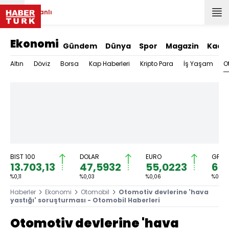
Canlı
Ekonomi
Gündem
Dünya
Spor
Magazin
Kadı
O
Altın
Döviz
Borsa
Kap Haberleri
Kripto Para
İş Yaşam
BIST 100
DOLAR
EURO
GRAM
13.703,13
47,5932
55,0223
6.5
%0,11
%0,03
%0,06
%0,33
Haberler
Ekonomi
Otomobil
Otomotiv devlerine 'hava
yastığı' soruşturması - Otomobil Haberleri
Otomotiv devlerine 'hava