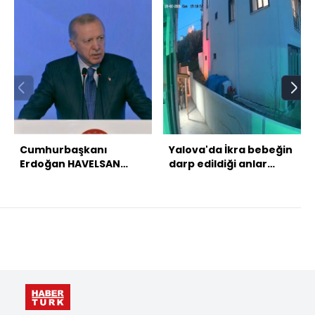
Cumhurbaşkanı
Yalova'da İkra bebeğin
Erdoğan HAVELSAN
darp edildiği anlar
Teknoloji
kamerada
Kampüsü'nde