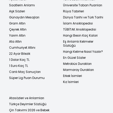
Saatlerin Anlamı
Üniversite Taban Puanları
Aşk Sözleri
Rüya Tabirleri
Günaydın Mesajları
Dünya Tarihi ve Türk Tarihi
Gram Altın
İslam Ansiklopedisi
Çeyrek Altın
TÜBİTAK Ansiklopedisi
Yarım Altın
Hangi Besin Kaç Kalori
Ata Altın
Eş Anlamlı Kelimeler
Sözlüğü
Cumhuriyet Altını
Hangi Kelime Nasıl Yazılır?
22 Ayar Bilezik
En Güzel Sözler
1 Dolar Kaç TL
Metrobüs Durakları
1 Euro Kaç TL
Marmaray Durakları
Canlı Maç Sonuçları
Erkek İsimleri
Süper Lig Puan Durumu
Kız İsimleri
Atasözleri ve Anlamları
Türkçe Deyimler Sözlüğü
Çin Takvimi 2026 ve Bebek