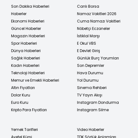
Son Dakika Haberleri
Canlı Borsa
Haberler
Namaz Vakitleri 2026
Ekonomi Haberleri
Cuma Namazı Vakitleri
Güncel Haberler
Nöbetçi Eczaneler
Magazin Haberleri
İstiklal Marşı
Spor Haberleri
E Okul VBS
Dünya Haberleri
E Devlet Giriş
Sağlık Haberleri
Günlük Burç Yorumları
Kadın Haberleri
Son Depremler
Teknoloji Haberleri
Hava Durumu
Memur ve Emekli Haberleri
Yol Durumu
Altın Fiyatları
Sinema Rehberi
Dolar Kuru
TV Yayın Akışı
Euro Kuru
Instagram Dondurma
Kripto Para Fiyatları
Instagram Silme
Yemek Tarifleri
Video Haberler
Ayetel Kürsi
TDK Sözlük Anlamları