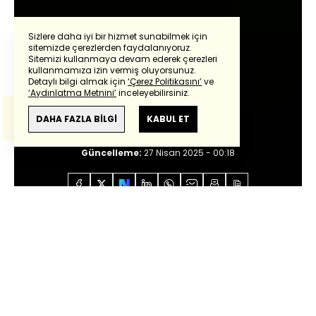
Sizlere daha iyi bir hizmet sunabilmek için
sitemizde çerezlerden faydalanıyoruz.
Sitemizi kullanmaya devam ederek çerezleri
Powered by
Translate
kullanmamıza izin vermiş oluyorsunuz.
Muhsin Kızılkaya
Detaylı bilgi almak için
‘Çerez Politikasını’
ve
‘Aydınlatma Metnini’
inceleyebilirsiniz.
Bu çeviride
Google Translete
kullanılmıştır.
Devedikenini sökmek
Anlam ve çeviri hatalarından
haberturk.com
DAHA FAZLA BİLGİ
KABUL ET
sorumlu değildir.
Giriş:
27 Nisan 2025 - 00:18
Güncelleme:
27 Nisan 2025 - 00:18
Anasayfa
Özel İçerikler
Muhsin Kızılkaya
Devedikenini sökmek
Sesli Dinle
0:00
/
15:27