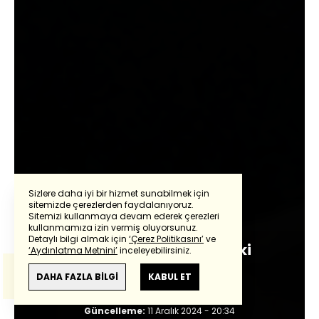
Sizlere daha iyi bir hizmet sunabilmek için
sitemizde çerezlerden faydalanıyoruz.
Nihal Bengisu Karaca
Sitemizi kullanmaya devam ederek çerezleri
Powered by
Translate
kullanmamıza izin vermiş oluyorsunuz.
Detaylı bilgi almak için
‘Çerez Politikasını’
ve
Esad rejiminin kilerindeki
‘Aydınlatma Metnini’
inceleyebilirsiniz.
Bu çeviride
Google Translete
kullanılmıştır.
kafatasları
Anlam ve çeviri hatalarından
haberturk.com
DAHA FAZLA BİLGİ
KABUL ET
sorumlu değildir.
Giriş:
10 Aralık 2024 - 10:31
Güncelleme:
11 Aralık 2024 - 20:34