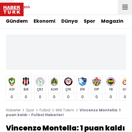
Canlı
Gündem
Ekonomi
Dünya
Spor
Magazin
ASF
BJK
ÇRZ
ALNY
ÇFK
EFK
EYP
FB
GS
0
0
0
0
0
0
0
0
0
Haberler
Spor
Futbol
Milli Takım
Vincenzo Montella: 1
puan kaldı - Futbol Haberleri
Vincenzo Montella: 1 puan kaldı