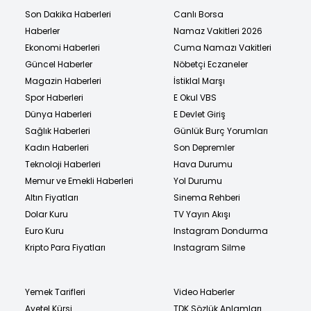
Son Dakika Haberleri
Canlı Borsa
Haberler
Namaz Vakitleri 2026
Ekonomi Haberleri
Cuma Namazı Vakitleri
Güncel Haberler
Nöbetçi Eczaneler
Magazin Haberleri
İstiklal Marşı
Spor Haberleri
E Okul VBS
Dünya Haberleri
E Devlet Giriş
Sağlık Haberleri
Günlük Burç Yorumları
Kadın Haberleri
Son Depremler
Teknoloji Haberleri
Hava Durumu
Memur ve Emekli Haberleri
Yol Durumu
Altın Fiyatları
Sinema Rehberi
Dolar Kuru
TV Yayın Akışı
Euro Kuru
Instagram Dondurma
Kripto Para Fiyatları
Instagram Silme
Yemek Tarifleri
Video Haberler
Ayetel Kürsi
TDK Sözlük Anlamları