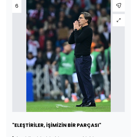
6
"ELEŞTİRİLER, İŞİMİZİN BİR PARÇASI"