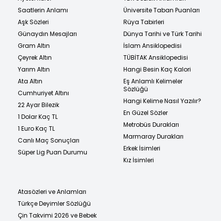
Saatlerin Anlamı
Üniversite Taban Puanları
Aşk Sözleri
Rüya Tabirleri
Günaydın Mesajları
Dünya Tarihi ve Türk Tarihi
Gram Altın
İslam Ansiklopedisi
Çeyrek Altın
TÜBİTAK Ansiklopedisi
Yarım Altın
Hangi Besin Kaç Kalori
Ata Altın
Eş Anlamlı Kelimeler
Sözlüğü
Cumhuriyet Altını
Hangi Kelime Nasıl Yazılır?
22 Ayar Bilezik
En Güzel Sözler
1 Dolar Kaç TL
Metrobüs Durakları
1 Euro Kaç TL
Marmaray Durakları
Canlı Maç Sonuçları
Erkek İsimleri
Süper Lig Puan Durumu
Kız İsimleri
Atasözleri ve Anlamları
Türkçe Deyimler Sözlüğü
Çin Takvimi 2026 ve Bebek