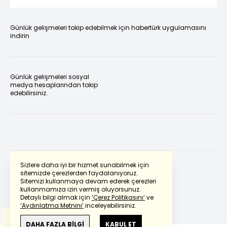
Günlük gelişmeleri takip edebilmek için habertürk uygulamasını
indirin
Günlük gelişmeleri sosyal
medya hesaplarından takip
edebilirsiniz.
Sizlere daha iyi bir hizmet sunabilmek için
sitemizde çerezlerden faydalanıyoruz.
Sitemizi kullanmaya devam ederek çerezleri
Powered by
Translate
kullanmamıza izin vermiş oluyorsunuz.
Detaylı bilgi almak için
‘Çerez Politikasını’
ve
‘Aydınlatma Metnini’
inceleyebilirsiniz.
Bu çeviride
Google Translete
kullanılmıştır.
Anlam ve çeviri hatalarından
haberturk.com
DAHA FAZLA BİLGİ
KABUL ET