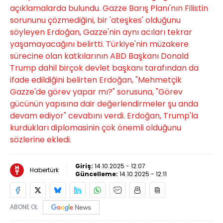
açıklamalarda bulundu. Gazze Barış Planı'nın Filistin
sorununu çözmediğini, bir 'ateşkes' olduğunu
söyleyen Erdoğan, Gazze'nin aynı acıları tekrar
yaşamayacağını belirtti. Türkiye'nin müzakere
sürecine olan katkılarının ABD Başkanı Donald
Trump dahil birçok devlet başkanı tarafından da
ifade edildiğini belirten Erdoğan, "Mehmetçik
Gazze'de görev yapar mı?" sorusuna, "Görev
gücünün yapısına dair değerlendirmeler şu anda
devam ediyor" cevabını verdi. Erdoğan, Trump'la
kurdukları diplomasinin çok önemli olduğunu
sözlerine ekledi.
Giriş:
14.10.2025 - 12:07
Habertürk
Güncelleme:
14.10.2025 - 12:11
ABONE OL