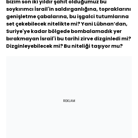
bizim son iki yıldır şahit olduğumuz bu
soykırımcı İsrail'in saldırganlığına, topraklarını
genişletme çabalarına, bu işgalci tutumlarına
set çekebilecek nitelikte mi? Yani Lübnan’dan,
Suriye'ye kadar bölgede bombalamadık yer
bırakmayan İsrail'i bu tarihi zirve dizginledi mi?
Dizginleyebilecek mi? Bu niteliği taşıyor mu?
REKLAM