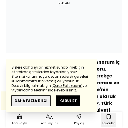
REKLAM
SORU: Sayın Cumhurbaşkanım, benim sorum iç
Sizlere daha iyi bir hizmet sunabilmek için
politika ve dış politika ekseninde bir soru.
sitemizde çerezlerden faydalanıyoruz.
CHP'nin yolsuzluk soruşturmalarını gerekçe
Sitemizi kullanmaya devam ederek çerezleri
Powered by
Translate
kullanmamıza izin vermiş oluyorsunuz.
göstererek AP ülkelerine çağrıda bulunması ve
Detaylı bilgi almak için
‘Çerez Politikasını’
ve
Brüksel'de miting düzenlemesi Türkiye'nin
‘Aydınlatma Metnini’
inceleyebilirsiniz.
uluslararası itibarını zedeleme çabası olarak
Bu çeviride
Google Translete
kullanılmıştır.
Anlam ve çeviri hatalarından
haberturk.com
DAHA FAZLA BİLGİ
KABUL ET
değerlendirilebilir mi? En önemlisi CHP, Türk
sorumlu değildir.
milleti nezdinde kazanamadığı meşruiyeti
Avrupa'da mı arıyor? Ayrıca ilişkili bir soru daha
var. Özel, Brüksel'de kendilerine destek
Ana Sayfa
Yazı Boyutu
Paylaş
Favoriler