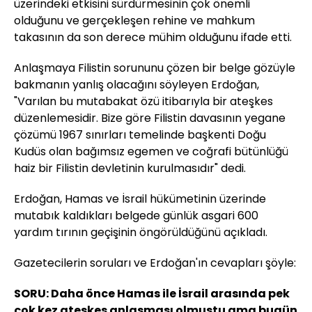
üzerindeki etkisini sürdürmesinin çok önemli
olduğunu ve gerçekleşen rehine ve mahkum
takasının da son derece mühim olduğunu ifade etti.
Anlaşmaya Filistin sorununu çözen bir belge gözüyle
bakmanın yanlış olacağını söyleyen Erdoğan,
"Varılan bu mutabakat özü itibarıyla bir ateşkes
düzenlemesidir. Bize göre Filistin davasının yegane
çözümü 1967 sınırları temelinde başkenti Doğu
Kudüs olan bağımsız egemen ve coğrafi bütünlüğü
haiz bir Filistin devletinin kurulmasıdır" dedi.
Erdoğan, Hamas ve İsrail hükümetinin üzerinde
mutabık kaldıkları belgede günlük asgari 600
yardım tırının geçişinin öngörüldüğünü açıkladı.
Gazetecilerin soruları ve Erdoğan'ın cevapları şöyle:
SORU: Daha önce Hamas ile İsrail arasında pek
çok kez ateşkes anlaşması olmuştu ama bugün