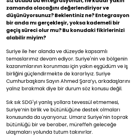
Siz acaba bu entegrasyonun, ne kadar yakın
zamanda olacağını değerlendiriyor ve
düşünüyorsunuz? Beklentiniz ne? Entegrasyon
bir anda mı gerçekleşir, yoksa kademeli bir
geçiş süreci olur mu? Bu konudaki fikirlerinizi
alabilir miyim?
Suriye ile her alanda ve düzeyde kapsamlı
temaslarımız devam ediyor. Suriye'nin ve bölgenin
kazanımlarının korunması için yakın eşgüdüm ve iş
birliğini güçlendirmekte de kararlıyız. Suriye
Cumhurbaşkanı Sayın Ahmed Şara’yı, arkadaşlarını
yalnız bırakmak diye bir durum söz konusu değil.
Sık sık SDG'yi yanlış yollara tevessül etmemesi,
Suriye’nin birlik ve bütünlüğüne destek olmaları
konusunda da uyarıyoruz. Umarız Suriye'nin toprak
bütünlüğü bir ve beraber, müreffeh geleceğe
ulaşmaları yolunda tutum takınırlar.