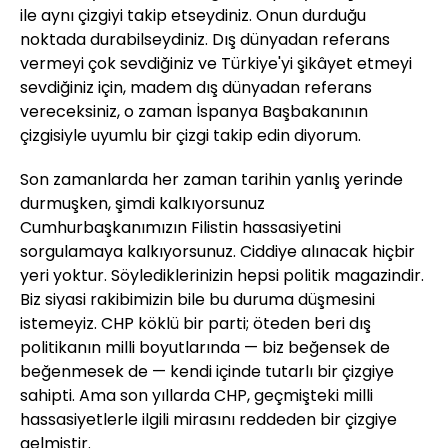
ile aynı çizgiyi takip etseydiniz. Onun durduğu
noktada durabilseydiniz. Dış dünyadan referans
vermeyi çok sevdiğiniz ve Türkiye'yi şikâyet etmeyi
sevdiğiniz için, madem dış dünyadan referans
vereceksiniz, o zaman İspanya Başbakanının
çizgisiyle uyumlu bir çizgi takip edin diyorum.
Son zamanlarda her zaman tarihin yanlış yerinde
durmuşken, şimdi kalkıyorsunuz
Cumhurbaşkanımızın Filistin hassasiyetini
sorgulamaya kalkıyorsunuz. Ciddiye alınacak hiçbir
yeri yoktur. Söylediklerinizin hepsi politik magazindir.
Biz siyasi rakibimizin bile bu duruma düşmesini
istemeyiz. CHP köklü bir parti; öteden beri dış
politikanın milli boyutlarında — biz beğensek de
beğenmesek de — kendi içinde tutarlı bir çizgiye
sahipti. Ama son yıllarda CHP, geçmişteki milli
hassasiyetlerle ilgili mirasını reddeden bir çizgiye
gelmiştir.