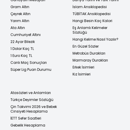
Gram Altın
İslam Ansiklopedisi
Çeyrek Altın
TÜBİTAK Ansiklopedisi
Yarım Altın
Hangi Besin Kaç Kalori
Ata Altın
Eş Anlamlı Kelimeler
Sözlüğü
Cumhuriyet Altını
Hangi Kelime Nasıl Yazılır?
22 Ayar Bilezik
En Güzel Sözler
1 Dolar Kaç TL
Metrobüs Durakları
1 Euro Kaç TL
Marmaray Durakları
Canlı Maç Sonuçları
Erkek İsimleri
Süper Lig Puan Durumu
Kız İsimleri
Atasözleri ve Anlamları
Türkçe Deyimler Sözlüğü
Çin Takvimi 2026 ve Bebek
Cinsiyeti Hesaplama
İETT Sefer Saatleri
Gebelik Hesaplama