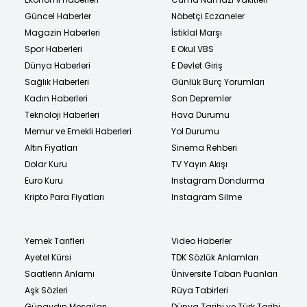
Güncel Haberler
Nöbetçi Eczaneler
Magazin Haberleri
İstiklal Marşı
Spor Haberleri
E Okul VBS
Dünya Haberleri
E Devlet Giriş
Sağlık Haberleri
Günlük Burç Yorumları
Kadın Haberleri
Son Depremler
Teknoloji Haberleri
Hava Durumu
Memur ve Emekli Haberleri
Yol Durumu
Altın Fiyatları
Sinema Rehberi
Dolar Kuru
TV Yayın Akışı
Euro Kuru
Instagram Dondurma
Kripto Para Fiyatları
Instagram Silme
Yemek Tarifleri
Video Haberler
Ayetel Kürsi
TDK Sözlük Anlamları
Saatlerin Anlamı
Üniversite Taban Puanları
Aşk Sözleri
Rüya Tabirleri
Günaydın Mesajları
Dünya Tarihi ve Türk Tarihi