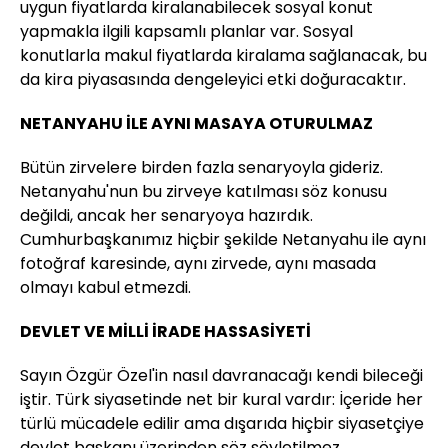
uygun fiyatlarda kiralanabilecek sosyal konut
yapmakla ilgili kapsamlı planlar var. Sosyal
konutlarla makul fiyatlarda kiralama sağlanacak, bu
da kira piyasasında dengeleyici etki doğuracaktır.
NETANYAHU İLE AYNI MASAYA OTURULMAZ
Bütün zirvelere birden fazla senaryoyla gideriz.
Netanyahu'nun bu zirveye katılması söz konusu
değildi, ancak her senaryoya hazırdık.
Cumhurbaşkanımız hiçbir şekilde Netanyahu ile aynı
fotoğraf karesinde, aynı zirvede, aynı masada
olmayı kabul etmezdi.
DEVLET VE MİLLİ İRADE HASSASİYETİ
Sayın Özgür Özel'in nasıl davranacağı kendi bileceği
iştir. Türk siyasetinde net bir kural vardır: İçeride her
türlü mücadele edilir ama dışarıda hiçbir siyasetçiye
devlet başkanı üzerinden söz söyletilmez.