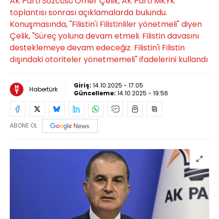
AK Parti Sözcüsü Ömer Çelik, AK Parti MKYK
toplantısı sonrası açıklamalarda bulundu.
Konuşmasında, "Filistin'i Filistinliler yönetmeli" diyen
Çelik, "Süreç yoluna devam etmeli. Filistin davasını
desteklemeye devam edeceğiz. Filistin'i Filistin
dışındaki otoriteler yönetmemeli" ifadelerini kullandı
Giriş:
14.10.2025 - 17:05
Habertürk
Güncelleme:
14.10.2025 - 19:56
ABONE OL