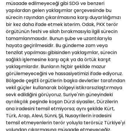
müsaade edilmeyeceği gibi SDG ve benzeri
yapılardan gelen yaklaşımlar çerçevesinde bu
sürecin rayından çıkarılmasına karşı duyarlılığımızı
bir kez daha ifade etmek isterim. Odak, PKK terör
örgütünün feshi ve silah bırakmasıyla ilgili sürecin
tamamlanmasıdır. Bunun şube ve uzantılarıyla
hayata geçirilmesidir. Bu gündeme zam veya
tenzilat yapılması gibisinden yaklaşımlar, sürecin
sağlıklı işlemesine karşı açık ya da örtük karşıt
yaklaşımlardır. Bunların hiçbir şekilde mazur
görülemeyeceğini ve hassasiyetimizi ifade ediyoruz.
Bölgede çeşitli örgütlerin başka devletler tarafından
vekil güçler kullanarak bölgeyi istikrarsızlaştırmaya
sevk edildiğini görüyoruz. Suriye'nin güneyindeki
ayrılıkçılık peşinde koşan Dürzi siyasiler, Dürzilerin
ana iradesini temsil etmiyorsa; aynı şekilde Kürt,
Türk, Arap, Alevi, Sünni, Şii, Nusayrilerin iradesini
temsil etmeyenlerin terör yoluyla terörsüz Türkiye'yi
yolundan çıkarmasına müsaade etmeyeceğiz.