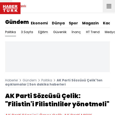
Canlı
Gündem
Ekonomi
Dünya
Spor
Magazin
Kadın
Politika
3.Sayfa
Eğitim
Güvenlik
İnanç
HT Trend
Medy
Haberler
Gündem
Politika
AK Parti Sözcüsü Çelik'ten
açıklamalar | Son dakika haberleri
AK Parti Sözcüsü Çelik:
"Filistin'i Filistinliler yönetmeli"