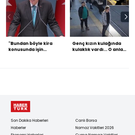
"Bundan böyle kira
Genç kızın kulağında
konusunda işin
kulaklık vardı... O anlar
planlamasını devlet
kamerada...
yapacak"
Son Dakika Haberleri
Canlı Borsa
Haberler
Namaz Vakitleri 2026
Ekonomi Haberleri
Cuma Namazı Vakitleri