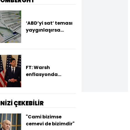
OOMBERGHT
‘ABD’yi sat’ teması
yaygınlaşırsa
euroda değerlenme
bekleniyor
FT: Warsh
enflasyonda
yükseliş sürerse faiz
artırımına hazır
İNİZİ ÇEKEBİLİR
"Cami bizimse
cemevi de bizimdir"