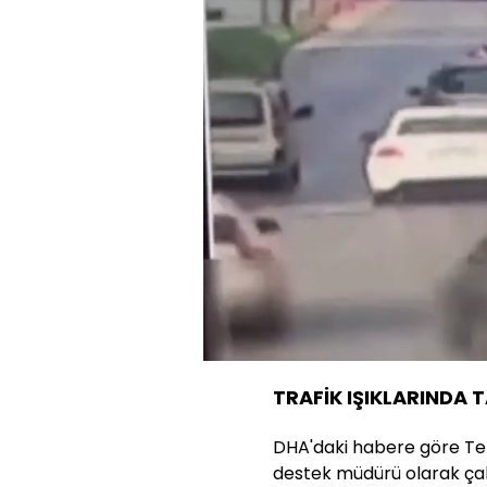
Yüklendi
:
36.41%
Sesi
Aç
TRAFİK IŞIKLARINDA 
DHA'daki habere göre Teke
destek müdürü olarak çalış