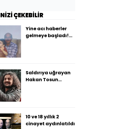
İNİZİ ÇEKEBİLİR
Yine acı haberler
gelmeye başladı!
Karı kocayı
'Köygöçüren'
ayırdı!
Saldırıya uğrayan
Hakan Tosun
hayatını kaybetti
10 ve 18 yıllık 2
cinayet aydınlatıldı