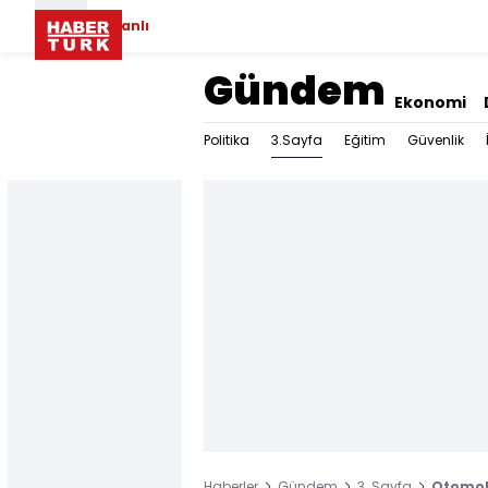
Canlı
Gündem
Ekonomi
3.Sayfa
Politika
Eğitim
Güvenlik
Haberler
Gündem
3. Sayfa
Otomobi