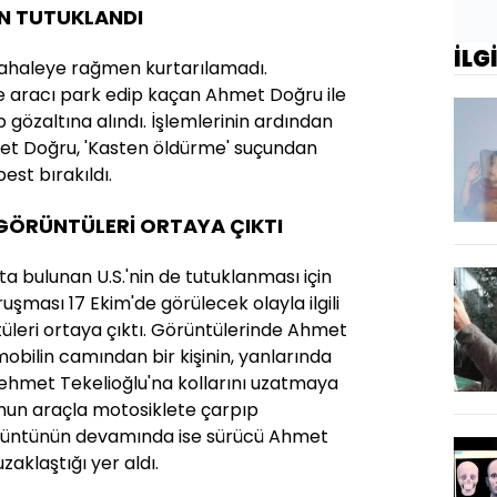
N TUTUKLANDI
İLG
dahaleye rağmen kurtarılamadı.
ne aracı park edip kaçan Ahmet Doğru ile
p gözaltına alındı. İşlemlerinin ardından
et Doğru, 'Kasten öldürme' suçundan
best bırakıldı.
GÖRÜNTÜLERİ ORTAYA ÇIKTI
çta bulunan U.S.'nin de tutuklanması için
ruşması 17 Ekim'de görülecek olayla ilgili
üleri ortaya çıktı. Görüntülerinde Ahmet
obilin camından bir kişinin, yanlarında
ehmet Tekelioğlu'na kollarını uzatmaya
'nun araçla motosiklete çarpıp
rüntünün devamında ise sürücü Ahmet
zaklaştığı yer aldı.