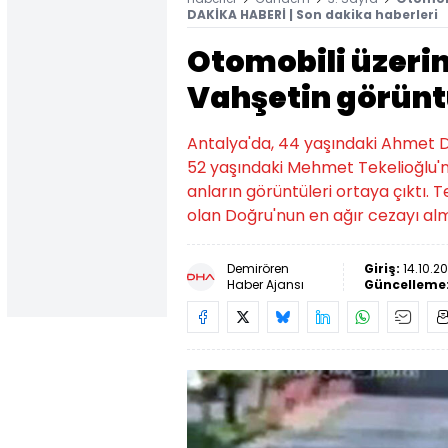
DAKİKA HABERİ | Son dakika haberleri
Otomobili üzeri
Vahşetin görün
Antalya'da, 44 yaşındaki Ahmet Do
52 yaşındaki Mehmet Tekelioğlu'
anların görüntüleri ortaya çıktı. 
olan Doğru'nun en ağır cezayı alm
Demirören
Giriş:
14.10.2
Haber Ajansı
Güncelleme