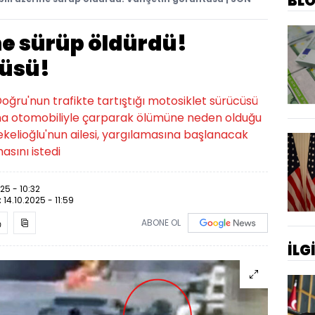
BL
ne sürüp öldürdü!
tüsü!
ğru'nun trafikte tartıştığı motosiklet sürücüsü
na otomobiliyle çarparak ölümüne neden olduğu
Tekelioğlu'nun ailesi, yargılamasına başlanacak
asını istedi
025 - 10:32
:
14.10.2025 - 11:59
ABONE OL
İLG