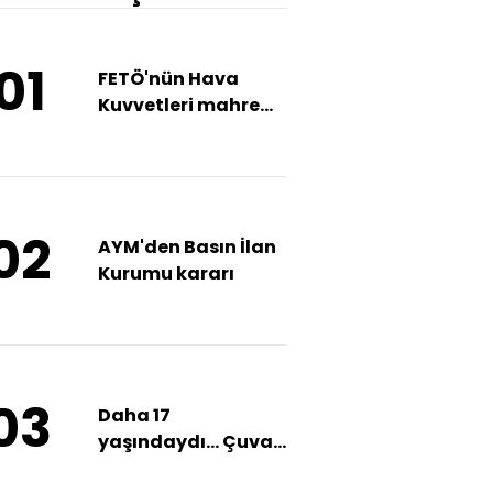
01
FETÖ'nün Hava
Kuvvetleri mahrem
yapısına baskın!
02
AYM'den Basın İlan
Kurumu kararı
03
Daha 17
yaşındaydı... Çuval
için feci ölüm!