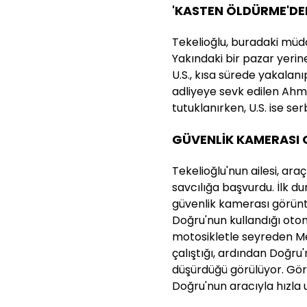
'KASTEN ÖLDÜRME'DE
Tekelioğlu, buradaki mü
Yakındaki bir pazar yeri
U.S., kısa sürede yakalanı
adliyeye sevk edilen Ahm
tutuklanırken, U.S. ise ser
GÜVENLİK KAMERASI 
Tekelioğlu'nun ailesi, ara
savcılığa başvurdu. İlk du
güvenlik kamerası görünt
Doğru'nun kullandığı otom
motosikletle seyreden M
çalıştığı, ardından Doğru
düşürdüğü görülüyor. Gö
Doğru'nun aracıyla hızla u