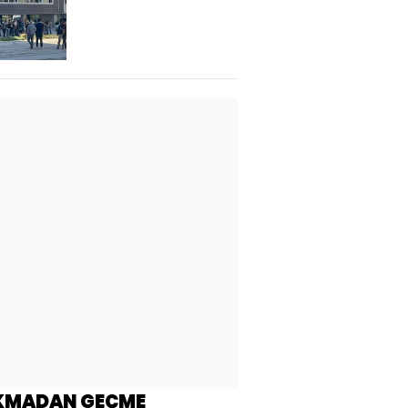
soruşturması: 6
gözaltı
KMADAN GEÇME