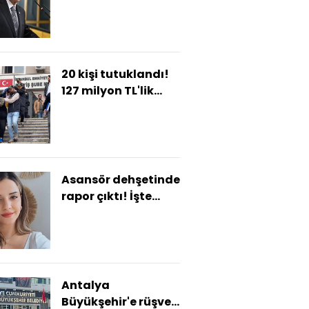
20 kişi tutuklandı!
127 milyon TL'lik
vurgun!
Asansör dehşetinde
rapor çıktı! İşte
Pelin'in ölüm
nedeni!
Antalya
Büyükşehir'e rüşvet