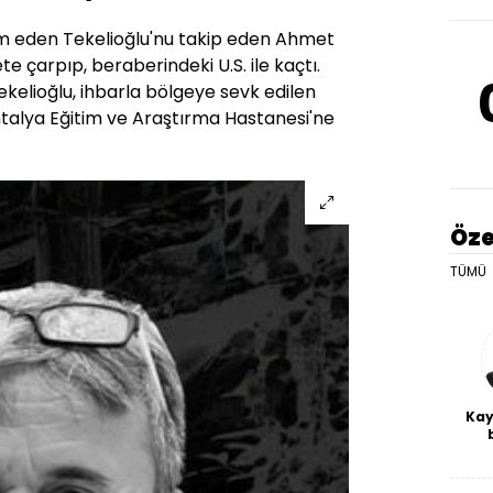
 eden Tekelioğlu'nu takip eden Ahmet
e çarpıp, beraberindeki U.S. ile kaçtı.
kelioğlu, ihbarla bölgeye sevk edilen
ntalya Eğitim ve Araştırma Hastanesi'ne
Öze
TÜMÜ
Kay
De
haf
a