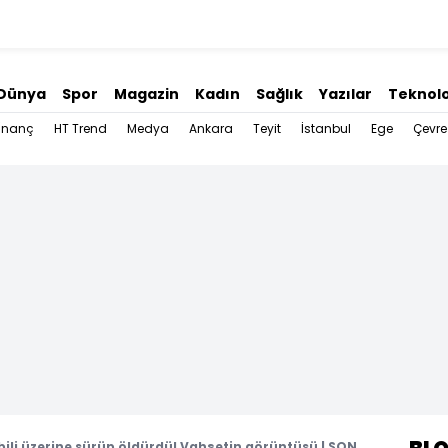
Dünya
Spor
Magazin
Kadın
Sağlık
Yazılar
Teknolo
İnanç
HT Trend
Medya
Ankara
Teyit
İstanbul
Ege
Çevre
li üzerine sürüp öldürdü! Vahşetin görüntüsü | SON