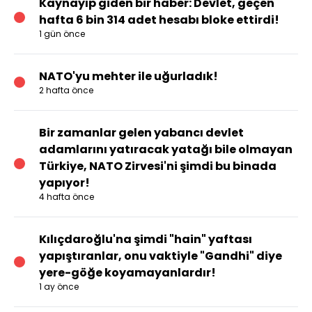
Kaynayıp giden bir haber: Devlet, geçen
hafta 6 bin 314 adet hesabı bloke ettirdi!
1 gün önce
NATO'yu mehter ile uğurladık!
2 hafta önce
Bir zamanlar gelen yabancı devlet
adamlarını yatıracak yatağı bile olmayan
Türkiye, NATO Zirvesi'ni şimdi bu binada
yapıyor!
4 hafta önce
Kılıçdaroğlu'na şimdi "hain" yaftası
yapıştıranlar, onu vaktiyle "Gandhi" diye
yere-göğe koyamayanlardır!
1 ay önce