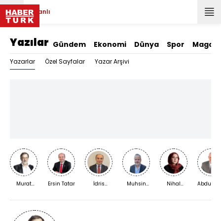
Canlı
Yazılar
Gündem
Ekonomi
Dünya
Spor
Magazi
Yazarlar
Özel Sayfalar
Yazar Arşivi
Murat
Ersin Tatar
İdris
Muhsin
Nihal
Abdurra
Bardakçı
Kardaş
Kızılkaya
Bengisu
Yıldırım
Karaca