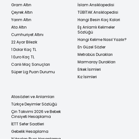
Gram Altın
İslam Ansiklopedisi
Çeyrek Altın
TÜBİTAK Ansiklopedisi
Yarım Altın
Hangi Besin Kaç Kalori
Ata Altın
Eş Anlamlı Kelimeler
Sözlüğü
Cumhuriyet Altını
Hangi Kelime Nasıl Yazılır?
22 Ayar Bilezik
En Güzel Sözler
1 Dolar Kaç TL
Metrobüs Durakları
1 Euro Kaç TL
Marmaray Durakları
Canlı Maç Sonuçları
Erkek İsimleri
Süper Lig Puan Durumu
Kız İsimleri
Atasözleri ve Anlamları
Türkçe Deyimler Sözlüğü
Çin Takvimi 2026 ve Bebek
Cinsiyeti Hesaplama
İETT Sefer Saatleri
Gebelik Hesaplama
Yükselen Burç Hesaplama