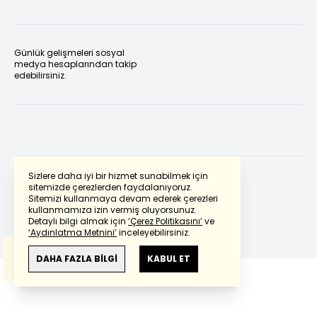
Günlük gelişmeleri sosyal
medya hesaplarından takip
edebilirsiniz.
Sizlere daha iyi bir hizmet sunabilmek için
sitemizde çerezlerden faydalanıyoruz.
Sitemizi kullanmaya devam ederek çerezleri
Powered by
Translate
kullanmamıza izin vermiş oluyorsunuz.
Detaylı bilgi almak için
‘Çerez Politikasını’
ve
‘Aydınlatma Metnini’
inceleyebilirsiniz.
Bu çeviride
Google Translete
kullanılmıştır.
Anlam ve çeviri hatalarından
haberturk.com
DAHA FAZLA BİLGİ
KABUL ET
sorumlu değildir.