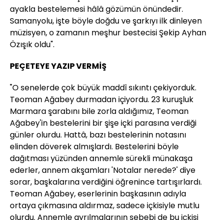
ayakla bestelemesi hâlâ gözümün önündedir.
Samanyolu, işte böyle doğdu ve şarkıyı ilk dinleyen
müzisyen, o zamanın meşhur bestecisi Şekip Ayhan
Özışık oldu".
PEÇETEYE YAZIP VERMİŞ
"O senelerde çok büyük maddî sıkıntı çekiyorduk.
Teoman Ağabey durmadan içiyordu. 23 kuruşluk
Marmara şarabını bile zorla aldığımız, Teoman
Ağabey'in bestelerini bir şişe içki parasına verdiği
günler olurdu. Hattâ, bazı bestelerinin notasını
elinden döverek almışlardı. Bestelerini böyle
dağıtması yüzünden annemle sürekli münakaşa
ederler, annem akşamları 'Notalar nerede?' diye
sorar, başkalarına verdiğini öğrenince tartışırlardı.
Teoman Ağabey, eserlerinin başkasının adıyla
ortaya çıkmasına aldırmaz, sadece içkisiyle mutlu
olurdu. Annemle ayrılmalarının sebebi de bu içkisi