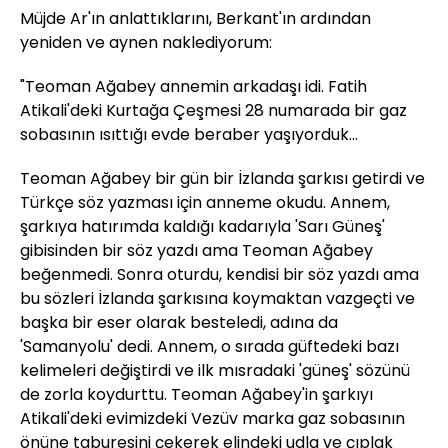
Müjde Ar'ın anlattıklarını, Berkant'ın ardından
yeniden ve aynen naklediyorum:
"Teoman Ağabey annemin arkadaşı idi. Fatih
Atikali'deki Kurtağa Çeşmesi 28 numarada bir gaz
sobasının ısıttığı evde beraber yaşıyorduk...
Teoman Ağabey bir gün bir İzlanda şarkısı getirdi ve
Türkçe söz yazması için anneme okudu. Annem,
şarkıya hatırımda kaldığı kadarıyla 'Sarı Güneş'
gibisinden bir söz yazdı ama Teoman Ağabey
beğenmedi. Sonra oturdu, kendisi bir söz yazdı ama
bu sözleri İzlanda şarkısına koymaktan vazgeçti ve
başka bir eser olarak besteledi, adına da
'Samanyolu' dedi. Annem, o sırada güftedeki bazı
kelimeleri değiştirdi ve ilk mısradaki 'güneş' sözünü
de zorla koydurttu. Teoman Ağabey'in şarkıyı
Atikali'deki evimizdeki Vezüv marka gaz sobasının
önüne taburesini çekerek elindeki udla ve çıplak