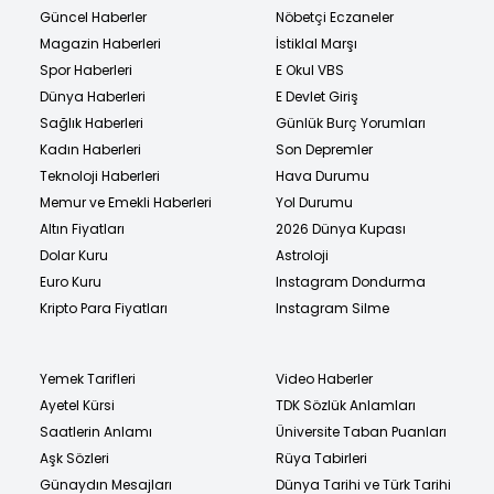
Güncel Haberler
Nöbetçi Eczaneler
Magazin Haberleri
İstiklal Marşı
Spor Haberleri
E Okul VBS
Dünya Haberleri
E Devlet Giriş
Sağlık Haberleri
Günlük Burç Yorumları
Kadın Haberleri
Son Depremler
Teknoloji Haberleri
Hava Durumu
Memur ve Emekli Haberleri
Yol Durumu
Altın Fiyatları
2026 Dünya Kupası
Dolar Kuru
Astroloji
Euro Kuru
Instagram Dondurma
Kripto Para Fiyatları
Instagram Silme
Yemek Tarifleri
Video Haberler
Ayetel Kürsi
TDK Sözlük Anlamları
Saatlerin Anlamı
Üniversite Taban Puanları
Aşk Sözleri
Rüya Tabirleri
Günaydın Mesajları
Dünya Tarihi ve Türk Tarihi