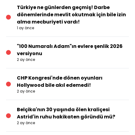
Türkiye ne günlerden geçmiş! Darbe
dönemlerinde mevlit okutmak için bile izin
alma mecburiyeti vardı!
1 ay önce
"100 Numaralı Adam"ın evlere şenlik 2026
versiyonu
2 ay önce
CHP Kongresi'nde dönen oyunları
Hollywood bile akıl edemedi!
2 ay önce
Belçika'nın 30 yaşında ölen kraliçesi
Astrid'in ruhu hakikaten göründü mü?
2 ay önce