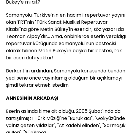
Bükey'e mi ait?
Samanyolu, Türkiye'nin en hacimli repertuvar yayını
olan TRT'nin "Türk Sanat Musikisi Repertuvar
Kitabı"na göre Metin Bükey'in eseridir, söz yazarı da
Teoman Alpay'dır... Ama, onbinlerce eserin yeraldığı
repertuvar kütüğünde Samanyolu'nun bestecisi
olarak bilinen Metin Bükey'in başka bir bestesi, tek
bir eseri dahi yoktur!
Berkant'ın ardından, Samanyolu konusunda bundan
yedi sene önce yayınlamış olduğum bir açıklamayı
şimdi tekrar etmek istedim:
ANNESİNİN ARKADAŞI
Eserin aslında kime ait olduğu, 2005 Şubat'ında da
tartışılmıştı. Türk Müziği'ne "Buruk acı", "Gökyüzünde
yalnız gezen yıldızlar", "At kadehi elinden", "Sarmaşık
gülleri", "Sürülmez