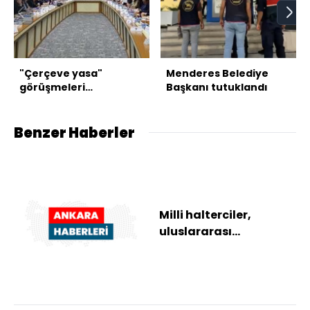
"Çerçeve yasa"
Menderes Belediye
görüşmeleri
Başkanı tutuklandı
tamamlandı
Benzer Haberler
Milli halterciler,
uluslararası
organizasyonlara
Ankara'da
hazırlanıyor