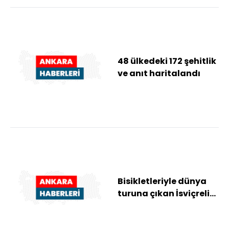
48 ülkedeki 172 şehitlik
ve anıt haritalandı
Bisikletleriyle dünya
turuna çıkan İsviçreli
aile Ankara'da mola
verdi