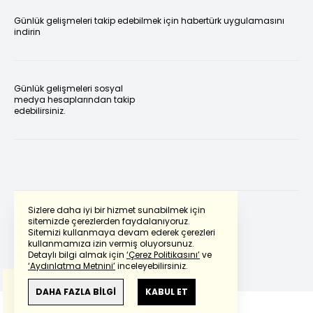
Günlük gelişmeleri takip edebilmek için habertürk uygulamasını
indirin
Günlük gelişmeleri sosyal
medya hesaplarından takip
edebilirsiniz.
Sizlere daha iyi bir hizmet sunabilmek için
sitemizde çerezlerden faydalanıyoruz.
Sitemizi kullanmaya devam ederek çerezleri
Powered by
Translate
kullanmamıza izin vermiş oluyorsunuz.
Detaylı bilgi almak için
‘Çerez Politikasını’
ve
‘Aydınlatma Metnini’
inceleyebilirsiniz.
Bu çeviride
Google Translete
kullanılmıştır.
Anlam ve çeviri hatalarından
haberturk.com
DAHA FAZLA BİLGİ
KABUL ET
sorumlu değildir.