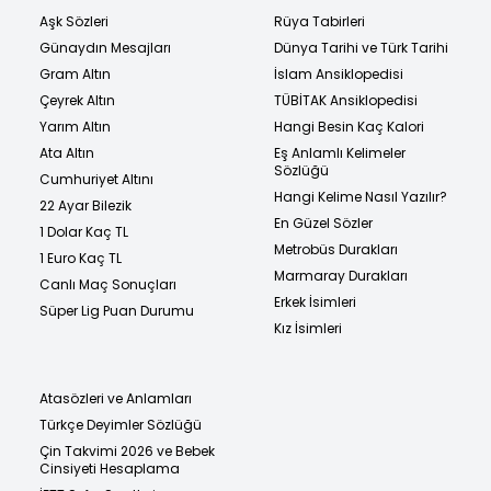
Aşk Sözleri
Rüya Tabirleri
Günaydın Mesajları
Dünya Tarihi ve Türk Tarihi
Gram Altın
İslam Ansiklopedisi
Çeyrek Altın
TÜBİTAK Ansiklopedisi
Yarım Altın
Hangi Besin Kaç Kalori
Ata Altın
Eş Anlamlı Kelimeler
Sözlüğü
Cumhuriyet Altını
Hangi Kelime Nasıl Yazılır?
22 Ayar Bilezik
En Güzel Sözler
1 Dolar Kaç TL
Metrobüs Durakları
1 Euro Kaç TL
Marmaray Durakları
Canlı Maç Sonuçları
Erkek İsimleri
Süper Lig Puan Durumu
Kız İsimleri
Atasözleri ve Anlamları
Türkçe Deyimler Sözlüğü
Çin Takvimi 2026 ve Bebek
Cinsiyeti Hesaplama