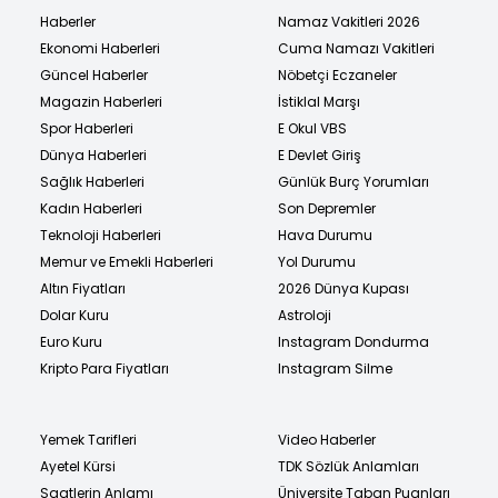
Haberler
Namaz Vakitleri 2026
Ekonomi Haberleri
Cuma Namazı Vakitleri
Güncel Haberler
Nöbetçi Eczaneler
Magazin Haberleri
İstiklal Marşı
Spor Haberleri
E Okul VBS
Dünya Haberleri
E Devlet Giriş
Sağlık Haberleri
Günlük Burç Yorumları
Kadın Haberleri
Son Depremler
Teknoloji Haberleri
Hava Durumu
Memur ve Emekli Haberleri
Yol Durumu
Altın Fiyatları
2026 Dünya Kupası
Dolar Kuru
Astroloji
Euro Kuru
Instagram Dondurma
Kripto Para Fiyatları
Instagram Silme
Yemek Tarifleri
Video Haberler
Ayetel Kürsi
TDK Sözlük Anlamları
Saatlerin Anlamı
Üniversite Taban Puanları