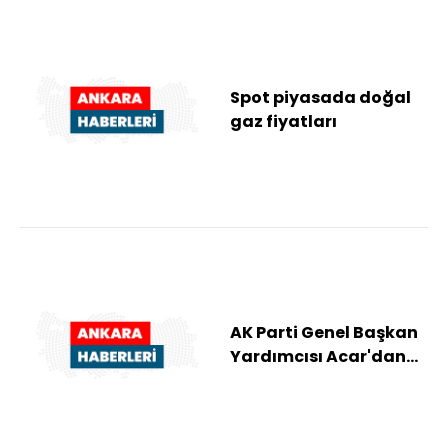
Spot piyasada doğal
gaz fiyatları
AK Parti Genel Başkan
Yardımcısı Acar'dan
"Ayasofya-i Kebir
Cami-i Şerifi"...