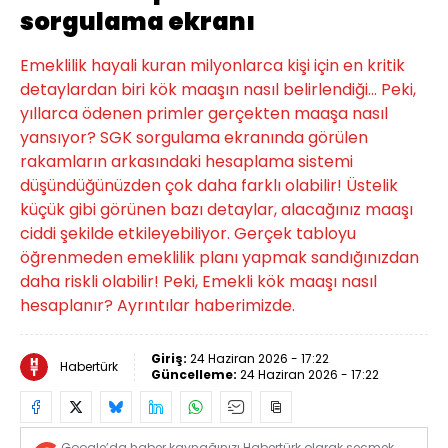
sorgulama ekranı
Emeklilik hayali kuran milyonlarca kişi için en kritik
detaylardan biri kök maaşın nasıl belirlendiği… Peki,
yıllarca ödenen primler gerçekten maaşa nasıl
yansıyor? SGK sorgulama ekranında görülen
rakamların arkasındaki hesaplama sistemi
düşündüğünüzden çok daha farklı olabilir! Üstelik
küçük gibi görünen bazı detaylar, alacağınız maaşı
ciddi şekilde etkileyebiliyor. Gerçek tabloyu
öğrenmeden emeklilik planı yapmak sandığınızdan
daha riskli olabilir! Peki, Emekli kök maaşı nasıl
hesaplanır? Ayrıntılar haberimizde.
Giriş:
24 Haziran 2026 - 17:22
Habertürk
Güncelleme:
24 Haziran 2026 - 17:22
Google’da haber kaynağınızı Habertürk olarak seçmek