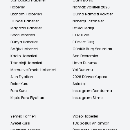
Son Dakika Haberleri
Canlı Borsa
Haberler
Namaz Vakitleri 2026
Ekonomi Haberleri
Cuma Namazı Vakitleri
Güncel Haberler
Nöbetçi Eczaneler
Magazin Haberleri
İstiklal Marşı
Spor Haberleri
E Okul VBS
Dünya Haberleri
E Devlet Giriş
Sağlık Haberleri
Günlük Burç Yorumları
Kadın Haberleri
Son Depremler
Teknoloji Haberleri
Hava Durumu
Memur ve Emekli Haberleri
Yol Durumu
Altın Fiyatları
2026 Dünya Kupası
Dolar Kuru
Astroloji
Euro Kuru
Instagram Dondurma
Kripto Para Fiyatları
Instagram Silme
Yemek Tarifleri
Video Haberler
Ayetel Kürsi
TDK Sözlük Anlamları