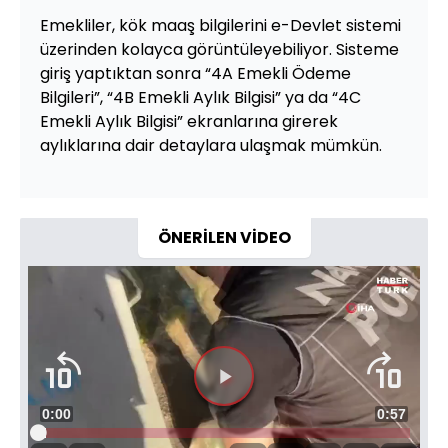
Emekliler, kök maaş bilgilerini e-Devlet sistemi
üzerinden kolayca görüntüleyebiliyor. Sisteme
giriş yaptıktan sonra “4A Emekli Ödeme
Bilgileri”, “4B Emekli Aylık Bilgisi” ya da “4C
Emekli Aylık Bilgisi” ekranlarına girerek
aylıklarına dair detaylara ulaşmak mümkün.
ÖNERİLEN VİDEO
Süre
0:00
Toplam
0:57
Yüklendi
: