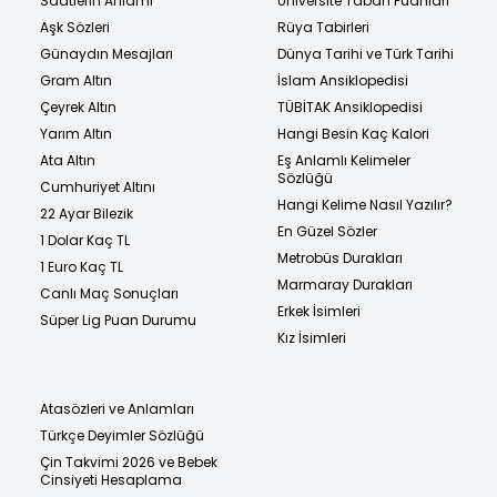
Saatlerin Anlamı
Üniversite Taban Puanları
Aşk Sözleri
Rüya Tabirleri
Günaydın Mesajları
Dünya Tarihi ve Türk Tarihi
Gram Altın
İslam Ansiklopedisi
Çeyrek Altın
TÜBİTAK Ansiklopedisi
Yarım Altın
Hangi Besin Kaç Kalori
Ata Altın
Eş Anlamlı Kelimeler
Sözlüğü
Cumhuriyet Altını
Hangi Kelime Nasıl Yazılır?
22 Ayar Bilezik
En Güzel Sözler
1 Dolar Kaç TL
Metrobüs Durakları
1 Euro Kaç TL
Marmaray Durakları
Canlı Maç Sonuçları
Erkek İsimleri
Süper Lig Puan Durumu
Kız İsimleri
Atasözleri ve Anlamları
Türkçe Deyimler Sözlüğü
Çin Takvimi 2026 ve Bebek
Cinsiyeti Hesaplama