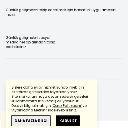
Günlük gelişmeleri takip edebilmek için habertürk uygulamasını
indirin
Günlük gelişmeleri sosyal
medya hesaplarından takip
edebilirsiniz.
Sizlere daha iyi bir hizmet sunabilmek için
sitemizde çerezlerden faydalanıyoruz.
Sitemizi kullanmaya devam ederek çerezleri
Powered by
Translate
kullanmamıza izin vermiş oluyorsunuz.
Detaylı bilgi almak için
‘Çerez Politikasını’
ve
‘Aydınlatma Metnini’
inceleyebilirsiniz.
Bu çeviride
Google Translete
kullanılmıştır.
Anlam ve çeviri hatalarından
haberturk.com
DAHA FAZLA BİLGİ
KABUL ET
sorumlu değildir.