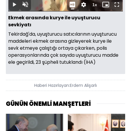
7.86%
Süre
1x
Duraklat
Sesi
Oynatma
Mini
Tam
480
Aç
Hızı
oynatıcı
Ekran
Ekmek arasında kurye ile uyuşturucu
sevkiyatı
Tekirdağ'da, uyuşturucu satıcılarının uyuşturucu
maddeleri ekmek arasına gizleyerek kurye ile
sevk etmeye çalıştığı ortaya çıkarken, polis
operasyonlarında çok sayıda uyuşturucu madde
ele geçirildi, 23 şüpheli tutuklandı (İHA)
Haberi Hazırlayan:
Erdem Alişarlı
GÜNÜN ÖNEMLİ MANŞETLERİ