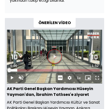
yakından takip ettiği bildirildi.
ÖNERİLEN VİDEO
Süre
0:00
Toplam
1:52
Yüklendi
:
8.86%
Süre
1x
Duraklat
Sesi
Oynatma
Mini
Tam
Aç
Hızı
oynatıcı
Ekran
AK Parti Genel Başkan Yardımcısı Hüseyin
Yayman'dan, İbrahim Tatlıses'e ziyaret
AK Parti Genel Başkan Yardımcısı Kültür ve Sanat
Politikaları Başkanı Hüseyin Yayman, Ankara