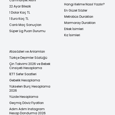
Cumhuriyet Altını
Hangi Kelime Nasıl Yazılır?
22 Ayar Bilezik
En Güzel Sözler
1 Dolar Kaç TL
Metrobüs Durakları
1 Euro Kaç TL
Marmaray Durakları
Canlı Maç Sonuçları
Erkek İsimleri
Süper Lig Puan Durumu
Kız İsimleri
Atasözleri ve Anlamları
Türkçe Deyimler Sözlüğü
Çin Takvimi 2026 ve Bebek
Cinsiyeti Hesaplama
İETT Sefer Saatleri
Gebelik Hesaplama
Yükselen Burç Hesaplama
2026
Yüzde Hesaplama
Geçmiş Döviz Fiyatları
Adım Adım Instagram
Hesap Dondurma 2026