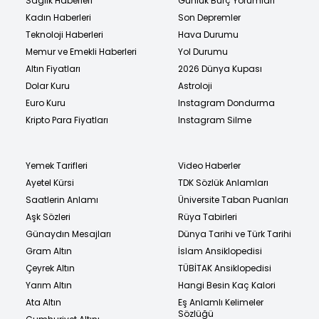
Sağlık Haberleri
Günlük Burç Yorumları
Kadın Haberleri
Son Depremler
Teknoloji Haberleri
Hava Durumu
Memur ve Emekli Haberleri
Yol Durumu
Altın Fiyatları
2026 Dünya Kupası
Dolar Kuru
Astroloji
Euro Kuru
Instagram Dondurma
Kripto Para Fiyatları
Instagram Silme
Yemek Tarifleri
Video Haberler
Ayetel Kürsi
TDK Sözlük Anlamları
Saatlerin Anlamı
Üniversite Taban Puanları
Aşk Sözleri
Rüya Tabirleri
Günaydın Mesajları
Dünya Tarihi ve Türk Tarihi
Gram Altın
İslam Ansiklopedisi
Çeyrek Altın
TÜBİTAK Ansiklopedisi
Yarım Altın
Hangi Besin Kaç Kalori
Ata Altın
Eş Anlamlı Kelimeler
Sözlüğü