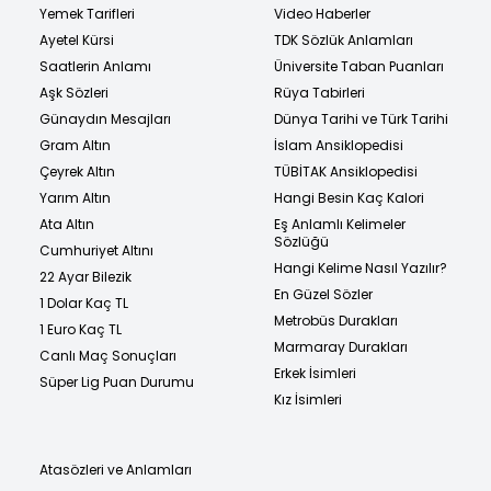
Yemek Tarifleri
Video Haberler
Ayetel Kürsi
TDK Sözlük Anlamları
Saatlerin Anlamı
Üniversite Taban Puanları
Aşk Sözleri
Rüya Tabirleri
Günaydın Mesajları
Dünya Tarihi ve Türk Tarihi
Gram Altın
İslam Ansiklopedisi
Çeyrek Altın
TÜBİTAK Ansiklopedisi
Yarım Altın
Hangi Besin Kaç Kalori
Ata Altın
Eş Anlamlı Kelimeler
Sözlüğü
Cumhuriyet Altını
Hangi Kelime Nasıl Yazılır?
22 Ayar Bilezik
En Güzel Sözler
1 Dolar Kaç TL
Metrobüs Durakları
1 Euro Kaç TL
Marmaray Durakları
Canlı Maç Sonuçları
Erkek İsimleri
Süper Lig Puan Durumu
Kız İsimleri
Atasözleri ve Anlamları