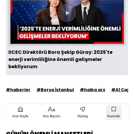
Videoyu
Oynat
IICEC Direktörü Bora Şekip Güray: 2025'te
enerji verimliliğine önemli gelişmeler
bekliyorum
#haberler
#Borsa İstanbul
#halka arz
#A1 Capit
Ana Sayfa
Yazı Boyutu
Paylaş
Favoriler