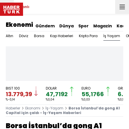
Canlı
Ekonomi
Gündem
Dünya
Spor
Magazin
Kadı
İş Yaşam
Altın
Döviz
Borsa
Kap Haberleri
Kripto Para
O
BIST 100
DOLAR
EURO
GRAM 
13.779,39
47,7192
55,1766
6.6
%-0,14
%0,04
%0,03
%0,18
Haberler
Ekonomi
İş-Yaşam
Borsa İstanbul’da gong A1
Capital için çaldı - İş-Yaşam Haberleri
Borsa İstanbul’da gong A1