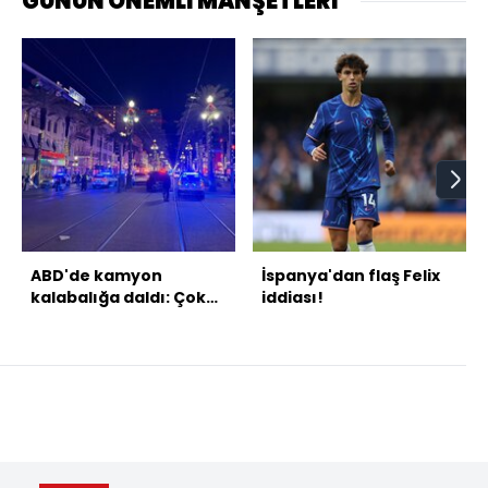
GÜNÜN ÖNEMLİ MANŞETLERİ
ABD'de kamyon
İspanya'dan flaş Felix
kalabalığa daldı: Çok
iddiası!
sayıda ölü var