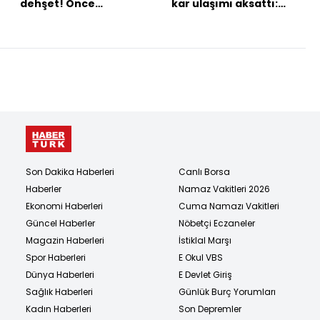
dehşet! Önce
kar ulaşımı aksattı:
duraktakilere sonra
Karla mücadele
otobüs şoförüne
çalışmalarında son
saldırdı
durum
Son Dakika Haberleri
Canlı Borsa
Haberler
Namaz Vakitleri 2026
Ekonomi Haberleri
Cuma Namazı Vakitleri
Güncel Haberler
Nöbetçi Eczaneler
Magazin Haberleri
İstiklal Marşı
Spor Haberleri
E Okul VBS
Dünya Haberleri
E Devlet Giriş
Sağlık Haberleri
Günlük Burç Yorumları
Kadın Haberleri
Son Depremler