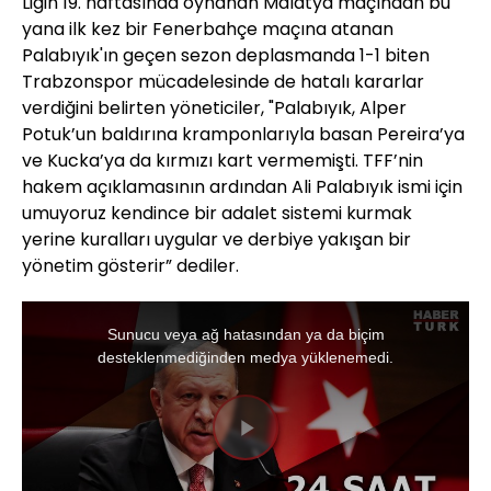
Ligin 19. haftasında oynanan Malatya maçından bu
yana ilk kez bir Fenerbahçe maçına atanan
Palabıyık'ın geçen sezon deplasmanda 1-1 biten
Trabzonspor mücadelesinde de hatalı kararlar
verdiğini belirten yöneticiler, "Palabıyık, Alper
Potuk’un baldırına kramponlarıyla basan Pereira’ya
ve Kucka’ya da kırmızı kart vermemişti. TFF’nin
hakem açıklamasının ardından Ali Palabıyık ismi için
umuyoruz kendince bir adalet sistemi kurmak
yerine kuralları uygular ve derbiye yakışan bir
yönetim gösterir” dediler.
This
Sunucu veya ağ hatasından ya da biçim
is
desteklenmediğinden medya yüklenemedi.
a
modal
window.
Videoyu
Oynat