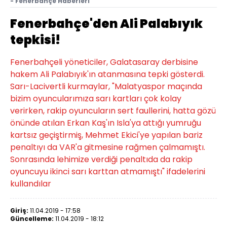
- Fenerbahçe Haberleri
Fenerbahçe'den Ali Palabıyık
tepkisi!
Fenerbahçeli yöneticiler, Galatasaray derbisine
hakem Ali Palabıyık'ın atanmasına tepki gösterdi.
Sarı-Lacivertli kurmaylar, "Malatyaspor maçında
bizim oyuncularımıza sarı kartları çok kolay
verirken, rakip oyuncuların sert faullerini, hatta gözü
önünde atılan Erkan Kaş'ın Isla'ya attığı yumruğu
kartsız geçiştirmiş, Mehmet Ekici'ye yapılan bariz
penaltıyı da VAR'a gitmesine rağmen çalmamıştı.
Sonrasında lehimize verdiği penaltıda da rakip
oyuncuyu ikinci sarı karttan atmamıştı" ifadelerini
kullandılar
Giriş:
11.04.2019 - 17:58
Güncelleme:
11.04.2019 - 18:12