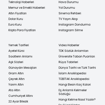
Teknoloji Haberleri
Hava Durumu
Memur ve Emekli Haberleri
Yol Durumu
Altın Fiyatları
Sinema Rehberi
Dolar Kuru
TV Yayın Akışı
Euro Kuru
Instagram Dondurma
Kripto Para Fiyatları
Instagram Silme
Yemek Tarifleri
Video Haberler
Ayetel Kürsi
TDK Sözlük Anlamları
Saatlerin Anlamı
Üniversite Taban Puanları
Aşk Sözleri
Rüya Tabirleri
Günaydın Mesajları
Dünya Tarihi ve Türk Tarihi
Gram Altın
İslam Ansiklopedisi
Çeyrek Altın
TÜBİTAK Ansiklopedisi
Yarım Altın
Hangi Besin Kaç Kalori
Ata Altın
Eş Anlamlı Kelimeler
Sözlüğü
Cumhuriyet Altını
Hangi Kelime Nasıl Yazılır?
22 Ayar Bilezik