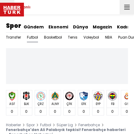
Canlı
Spor
Gündem
Ekonomi
Dünya
Magazin
Kadın
Futbol
Transfer
Basketbol
Tenis
Voleybol
NBA
Puan Du
ASF
BJK
ÇRZ
ALNY
ÇFK
EFK
EYP
FB
GS
0
0
0
0
0
0
0
0
0
Haberler
Spor
Futbol
Süper Lig
Fenerbahçe
Fenerbahçe'den Ali Palabıyık tepkisi! Fenerbahçe haberleri