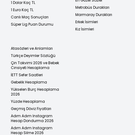
En Güzel Sözler
1 Dolar Kaç TL
Metrobüs Durakları
1 Euro Kaç TL
Marmaray Durakları
Canlı Maç Sonuçları
Erkek İsimleri
Süper Lig Puan Durumu
Kız İsimleri
Atasözleri ve Anlamları
Türkçe Deyimler Sözlüğü
Çin Takvimi 2026 ve Bebek
Cinsiyeti Hesaplama
İETT Sefer Saatleri
Gebelik Hesaplama
Yükselen Burç Hesaplama
2026
Yüzde Hesaplama
Geçmiş Döviz Fiyatları
Adım Adım Instagram
Hesap Dondurma 2026
Adım Adım Instagram
Hesap Silme 2026