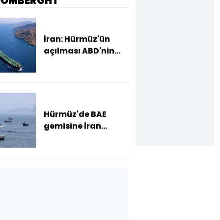
OOMBERGHT
İran: Hürmüz'ün
açılması ABD'nin
koşulları kabul
etmesine bağlı
Hürmüz'de BAE
gemisine İran
saldırısı