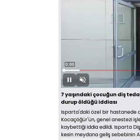
Süre
0:00
Yüklendi
:
8.32%
Oynat
Sesi
Aç
7 yaşındaki çocuğun diş tedav
durup öldüğü iddiası
Isparta'daki özel bir hastanede d
Kocaçöğür'ün, genel anestezi işl
kaybettiği iddia edildi. Isparta 
kesin meydana geliş sebebinin Ad