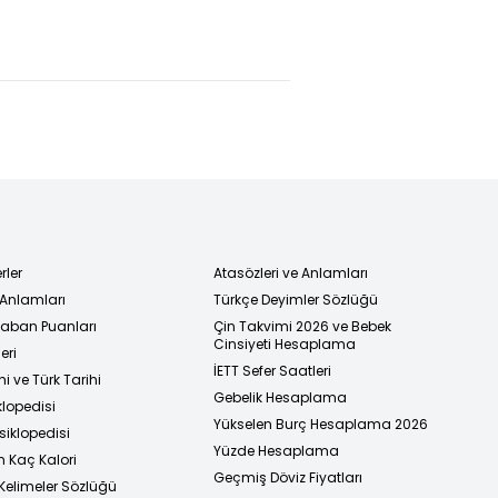
sard
gitti... Genel
tarihi zirveye
sferinde
anestezide
sayılı günler
u son!
kalbi durdu
kaldı
iddiası!
rler
Atasözleri ve Anlamları
 Anlamları
Türkçe Deyimler Sözlüğü
 Taban Puanları
Çin Takvimi 2026 ve Bebek
Cinsiyeti Hesaplama
eri
İETT Sefer Saatleri
i ve Türk Tarihi
Gebelik Hesaplama
klopedisi
Yükselen Burç Hesaplama 2026
siklopedisi
Yüzde Hesaplama
n Kaç Kalori
Geçmiş Döviz Fiyatları
Kelimeler Sözlüğü