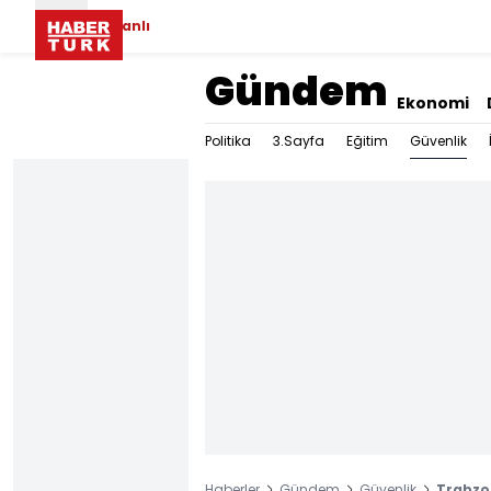
Canlı
Gündem
Ekonomi
Güvenlik
Politika
3.Sayfa
Eğitim
Haberler
Gündem
Güvenlik
Trabzon