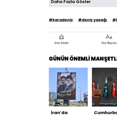
Daha Fazla Göster
#karadeniz
#deniz yasağı
#
Ana Sayfa
Yazı Boyutu
GÜNÜN ÖNEMLİ MANŞETL
İran’da
Cumhurb