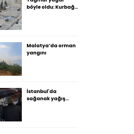
böyle oldu: Kurbağa
istilası
Malatya’da orman
yangını
İstanbul'da
sağanak yağış
etkili oluyor