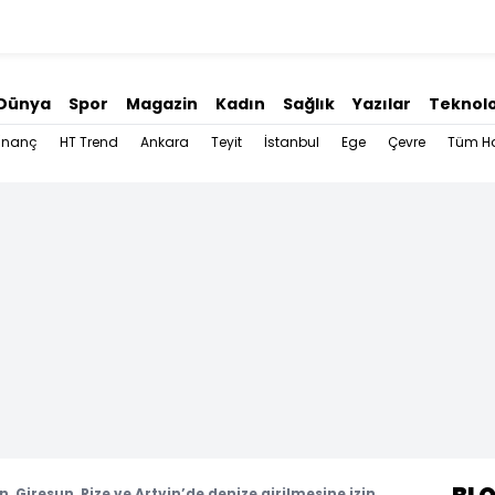
Dünya
Spor
Magazin
Kadın
Sağlık
Yazılar
Teknolo
İnanç
HT Trend
Ankara
Teyit
İstanbul
Ege
Çevre
Tüm Ha
, Giresun, Rize ve Artvin’de denize girilmesine izin