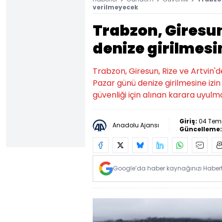
verilmeyecek
Trabzon, Giresun
denize girilmesi
Trabzon, Giresun, Rize ve Artvin
Pazar günü denize girilmesine izin
güvenliği için alınan karara uyulmas
Giriş:
04 Tem
Anadolu Ajansı
Güncelleme
Google’da haber kaynağınızı Habertü