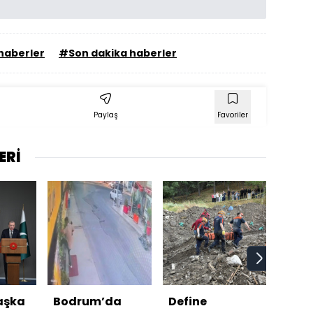
haberler
#Son dakika haberler
Paylaş
Favoriler
ERİ
aşka
Bodrum’da
Define
Lean