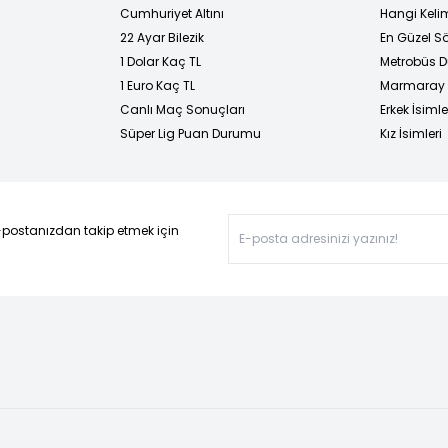
Cumhuriyet Altını
Hangi Kelim
22 Ayar Bilezik
En Güzel Sö
1 Dolar Kaç TL
Metrobüs D
1 Euro Kaç TL
Marmaray D
Canlı Maç Sonuçları
Erkek İsimle
Süper Lig Puan Durumu
Kız İsimleri
-postanızdan takip etmek için