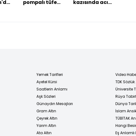
n'dan
pompalı tüfekli
kazısında acı
Tros
ar
saldırı
son
tran
mutl
Yemek Tarifleri
Video Habe
Ayetel Kürsi
TDK Sözlük
i
Saatlerin Anlamı
Üniversite
Aşk Sözleri
Rüya Tabirl
Günaydın Mesajları
Dünya Tarih
Gram Altın
İslam Ansi
Çeyrek Altın
TÜBİTAK An
Yarım Altın
Hangi Besi
Ata Altın
Eş Anlamlı 