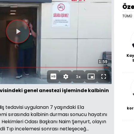
Öze
TÜMÜ
Videoyu
Oynat
Kay
Toplam
1:59
De
haf
Süre
a
1x
Oynatma
Mini
Tam
bl
Hızı
oynatıcı
Ekran
isindeki genel anestezi işleminde kalbinin
iş tedavisi uygulanan 7 yaşındaki Ela
kor
emi sırasında kalbinin durması sonucu hayatını
Diş Hekimleri Odası Başkanı Naim Şenyurt, olayın
li Tıp incelemesi sonrası netleşeceğ...