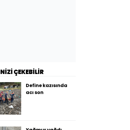
İNİZİ ÇEKEBİLİR
Define kazısında
acı son
Yağmur yağdı