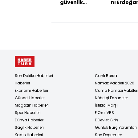
güvenlik
nı Erdoğa
devleti
açıklamal
gerçeği: Dini
lider babasının
cenazesine
gitmek istedi,
sistemi izin
vermedi
Son Dakika Haberleri
Canlı Borsa
Haberler
Namaz Vakitleri 2026
Ekonomi Haberleri
Cuma Namazı Vakitler
Güncel Haberler
Nöbetçi Eczaneler
Magazin Haberleri
İstiklal Marşı
Spor Haberleri
E Okul VBS
Dünya Haberleri
E Devlet Giriş
Sağlık Haberleri
Günlük Burç Yorumları
Kadın Haberleri
Son Depremler