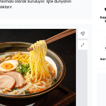
yansıması olarak kuruluyor. İşte dünyanın
ıkları!
Kay
De
haf
a
bl
kor