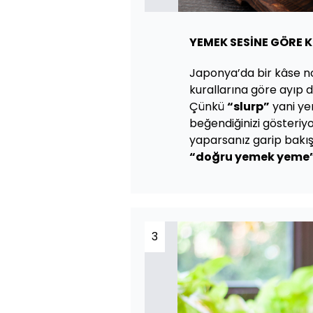
YEMEK SESİNE GÖRE 
Japonya’da bir kâse no
kurallarına göre ayıp değ
Çünkü
“slurp”
yani ye
beğendiğinizi gösteriyo
yaparsanız garip bakış
“doğru yemek yeme
3