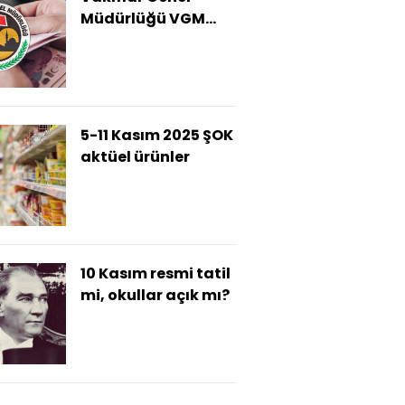
Müdürlüğü VGM
sonuçları nasıl
öğrenilecek?
5-11 Kasım 2025 ŞOK
aktüel ürünler
10 Kasım resmi tatil
mi, okullar açık mı?