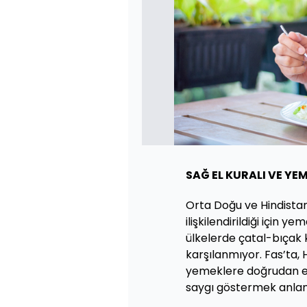
SAĞ EL KURALI VE Y
Orta Doğu ve Hindistan 
ilişkilendirildiği için 
ülkelerde çatal-bıçak 
karşılanmıyor. Fas’ta,
yemeklere doğrudan e
saygı göstermek anlam