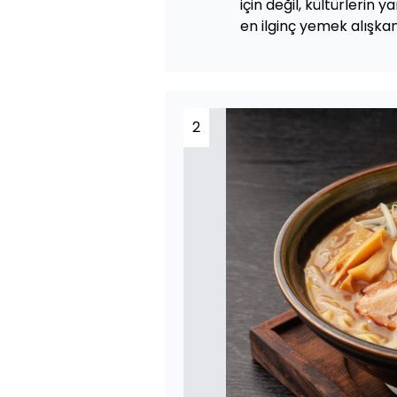
için değil, kültürlerin 
en ilginç yemek alışkanl
2