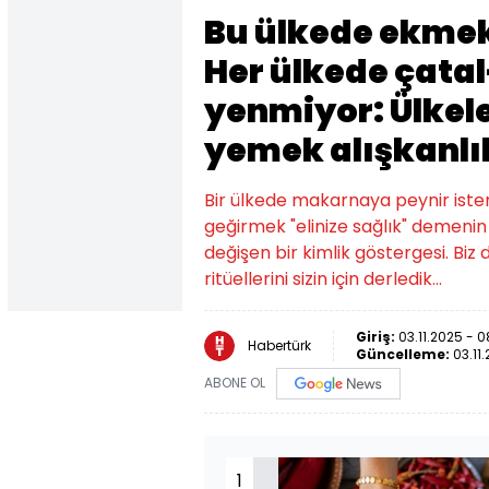
Bu ülkede ekmek 
Her ülkede çata
yenmiyor: Ülkele
yemek alışkanlı
Bir ülkede makarnaya peynir iste
geğirmek "elinize sağlık" demenin
değişen bir kimlik göstergesi. Biz
ritüellerini sizin için derledik…
Giriş:
03.11.2025 - 
Habertürk
Güncelleme:
03.11
ABONE OL
1