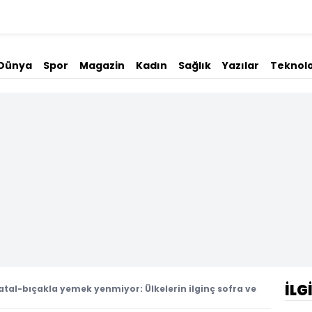
Dünya
Spor
Magazin
Kadın
Sağlık
Yazılar
Teknolo
İLG
atal-bıçakla yemek yenmiyor: Ülkelerin ilginç sofra ve