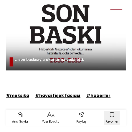
Yüklendi
:
47.92%
Sesi
Oynatma
480
Aç
Hızı
#meksika
#havai fişek faciası
#haberler
Ana Sayfa
Yazı Boyutu
Paylaş
Favoriler