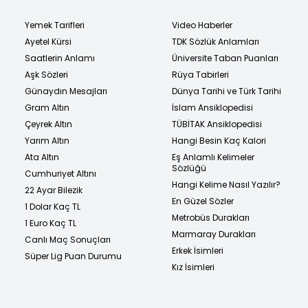
Yemek Tarifleri
Video Haberler
Ayetel Kürsi
TDK Sözlük Anlamları
Saatlerin Anlamı
Üniversite Taban Puanları
Aşk Sözleri
Rüya Tabirleri
Günaydın Mesajları
Dünya Tarihi ve Türk Tarihi
Gram Altın
İslam Ansiklopedisi
Çeyrek Altın
TÜBİTAK Ansiklopedisi
Yarım Altın
Hangi Besin Kaç Kalori
Ata Altın
Eş Anlamlı Kelimeler
Sözlüğü
Cumhuriyet Altını
Hangi Kelime Nasıl Yazılır?
22 Ayar Bilezik
En Güzel Sözler
1 Dolar Kaç TL
Metrobüs Durakları
1 Euro Kaç TL
Marmaray Durakları
Canlı Maç Sonuçları
Erkek İsimleri
Süper Lig Puan Durumu
Kız İsimleri