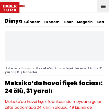
Canlı
Dünya
Gündem
Ekonomi
Spor
Magazin
Kadın
Haberler
Dünya
Meksika’da havai fişek faciası: 24 ölü, 31
yaralı | Dış Haberler
Meksika’da havai fişek faciası:
24 ölü, 31 yaralı
Meksika'da havai fişek fabrikasında meydana gelen
çifte patlamada 24 kişinin öldüğü, 49 kişinin de